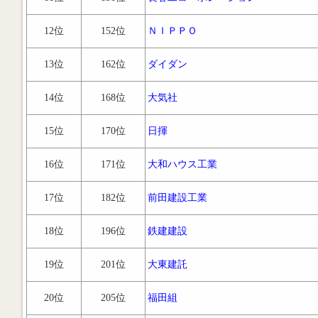
12位
152位
ＮＩＰＰＯ
13位
162位
ダイダン
14位
168位
大気社
15位
170位
日揮
16位
171位
大和ハウス工業
17位
182位
前田建設工業
18位
196位
鉄建建設
19位
201位
大東建託
20位
205位
福田組