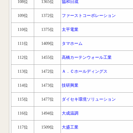
108位
1365位
協和日成
109位
1372位
ファーストコーポレーション
110位
1375位
太平電業
111位
1409位
タマホーム
112位
1455位
高橋カーテンウォール工業
113位
1472位
Ａ．Ｃホールディングス
114位
1473位
技研興業
115位
1477位
ダイセキ環境ソリューション
116位
1494位
大成温調
117位
1509位
大盛工業