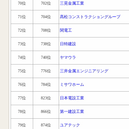
70位
702位
三晃金属工業
71位
704位
髙松コンストラクショングループ
72位
708位
関電工
73位
738位
日特建設
74位
740位
ヤマウラ
75位
776位
三井金属エンジニアリング
76位
784位
ミサワホーム
77位
823位
日本電設工業
78位
866位
第一建設工業
79位
874位
ユアテック