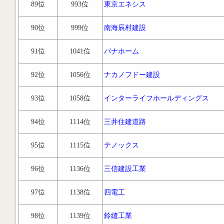
89位
993位
東京エネシス
90位
999位
南海辰村建設
91位
1041位
パナホーム
92位
1056位
ナカノフドー建設
93位
1058位
インターライフホールディングス
94位
1114位
三井住建道路
95位
1115位
テノックス
96位
1136位
三信建設工業
97位
1138位
四電工
98位
1139位
鈴縫工業