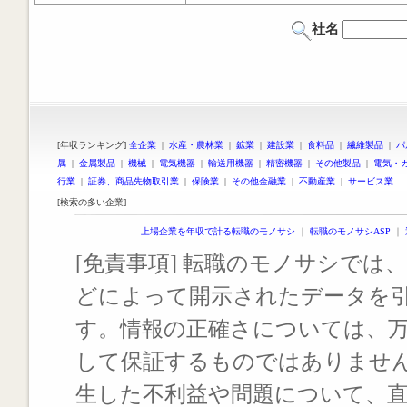
社名
[年収ランキング]
全企業
|
水産・農林業
|
鉱業
|
建設業
|
食料品
|
繊維製品
|
パ
属
|
金属製品
|
機械
|
電気機器
|
輸送用機器
|
精密機器
|
その他製品
|
電気・
行業
|
証券、商品先物取引業
|
保険業
|
その他金融業
|
不動産業
|
サービス業
[検索の多い企業]
上場企業を年収で計る転職のモノサシ
｜
転職のモノサシASP
｜
[免責事項] 転職のモノサシでは、
どによって開示されたデータを
す。情報の正確さについては、
して保証するものではありませ
生した不利益や問題について、