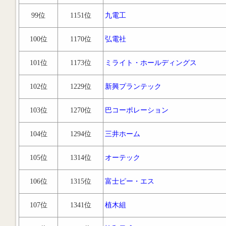
99位
1151位
九電工
100位
1170位
弘電社
101位
1173位
ミライト・ホールディングス
102位
1229位
新興プランテック
103位
1270位
巴コーポレーション
104位
1294位
三井ホーム
105位
1314位
オーテック
106位
1315位
富士ピー・エス
107位
1341位
植木組