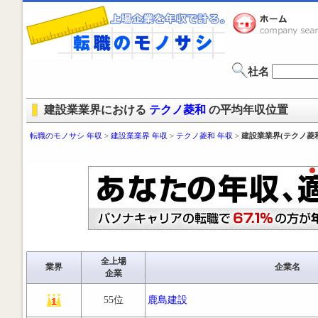
社名
建設業業界における
テクノ菱和
の平均年収位置
転職のモノサシ 年収
>
建設業業界 年収
>
テクノ菱和 年収
>
建設業業界(テクノ菱
全上場
業界
企業名
企業
55位
鹿島建設