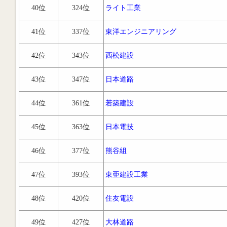
40位
324位
ライト工業
41位
337位
東洋エンジニアリング
42位
343位
西松建設
43位
347位
日本道路
44位
361位
若築建設
45位
363位
日本電技
46位
377位
熊谷組
47位
393位
東亜建設工業
48位
420位
住友電設
49位
427位
大林道路