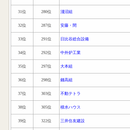
31位
280位
淺沼組
32位
287位
安藤・間
33位
291位
日比谷総合設備
34位
292位
中外炉工業
35位
297位
大本組
36位
298位
錢高組
37位
303位
不動テトラ
38位
305位
積水ハウス
39位
322位
三井住友建設