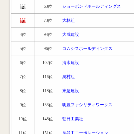
63位
ショーボンドホールディングス
73位
大林組
4位
94位
大成建設
5位
96位
コムシスホールディングス
6位
102位
清水建設
7位
116位
奥村組
8位
118位
東急建設
9位
133位
明豊ファシリティワークス
10位
148位
朝日工業社
11位
151位
長谷工コーポレーション