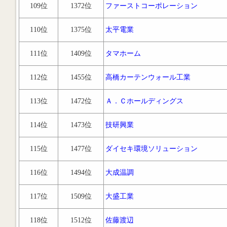
109位
1372位
ファーストコーポレーション
110位
1375位
太平電業
111位
1409位
タマホーム
112位
1455位
高橋カーテンウォール工業
113位
1472位
Ａ．Ｃホールディングス
114位
1473位
技研興業
115位
1477位
ダイセキ環境ソリューション
116位
1494位
大成温調
117位
1509位
大盛工業
118位
1512位
佐藤渡辺