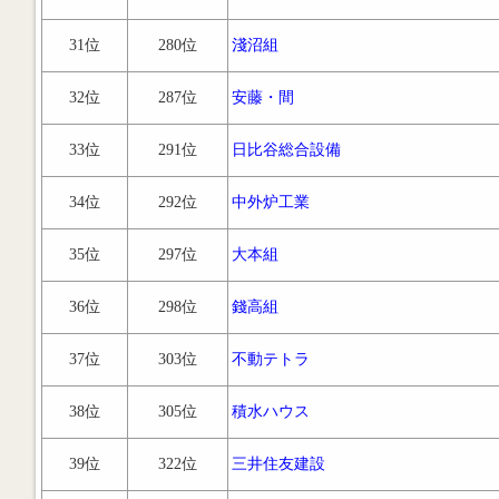
31位
280位
淺沼組
32位
287位
安藤・間
33位
291位
日比谷総合設備
34位
292位
中外炉工業
35位
297位
大本組
36位
298位
錢高組
37位
303位
不動テトラ
38位
305位
積水ハウス
39位
322位
三井住友建設