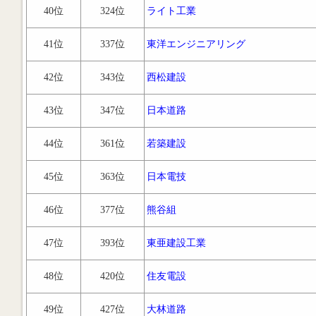
40位
324位
ライト工業
41位
337位
東洋エンジニアリング
42位
343位
西松建設
43位
347位
日本道路
44位
361位
若築建設
45位
363位
日本電技
46位
377位
熊谷組
47位
393位
東亜建設工業
48位
420位
住友電設
49位
427位
大林道路