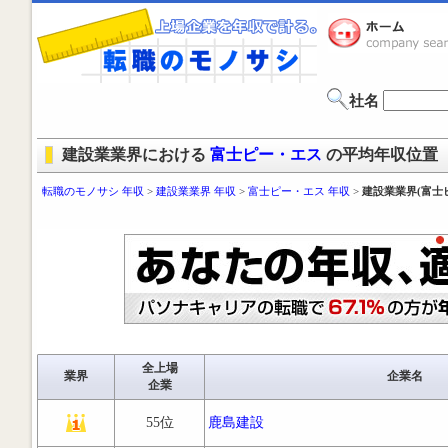
社名
建設業業界における
富士ピー・エス
の平均年収位置
転職のモノサシ 年収
>
建設業業界 年収
>
富士ピー・エス 年収
>
建設業業界(富士
全上場
業界
企業名
企業
55位
鹿島建設