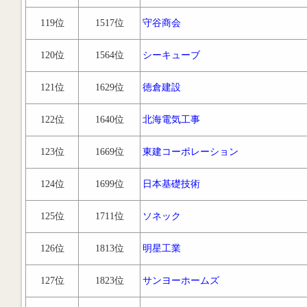
119位
1517位
守谷商会
120位
1564位
シーキューブ
121位
1629位
徳倉建設
122位
1640位
北海電気工事
123位
1669位
東建コーポレーション
124位
1699位
日本基礎技術
125位
1711位
ソネック
126位
1813位
明星工業
127位
1823位
サンヨーホームズ