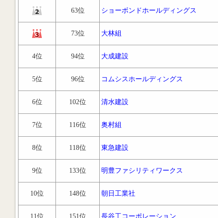
63位
ショーボンドホールディングス
73位
大林組
4位
94位
大成建設
5位
96位
コムシスホールディングス
6位
102位
清水建設
7位
116位
奥村組
8位
118位
東急建設
9位
133位
明豊ファシリティワークス
10位
148位
朝日工業社
11位
151位
長谷工コーポレーション