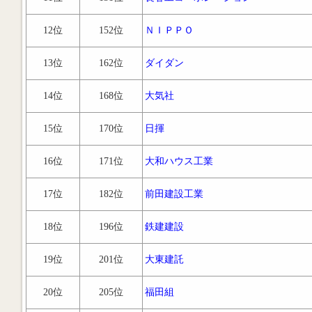
12位
152位
ＮＩＰＰＯ
13位
162位
ダイダン
14位
168位
大気社
15位
170位
日揮
16位
171位
大和ハウス工業
17位
182位
前田建設工業
18位
196位
鉄建建設
19位
201位
大東建託
20位
205位
福田組