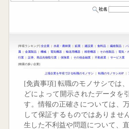
社名
[年収ランキング]
全企業
|
水産・農林業
|
鉱業
|
建設業
|
食料品
|
繊維製品
|
パ
属
|
金属製品
|
機械
|
電気機器
|
輸送用機器
|
精密機器
|
その他製品
|
電気・
行業
|
証券、商品先物取引業
|
保険業
|
その他金融業
|
不動産業
|
サービス業
[検索の多い企業]
上場企業を年収で計る転職のモノサシ
｜
転職のモノサシASP
｜
[免責事項] 転職のモノサシでは、
どによって開示されたデータを
す。情報の正確さについては、
して保証するものではありませ
生した不利益や問題について、