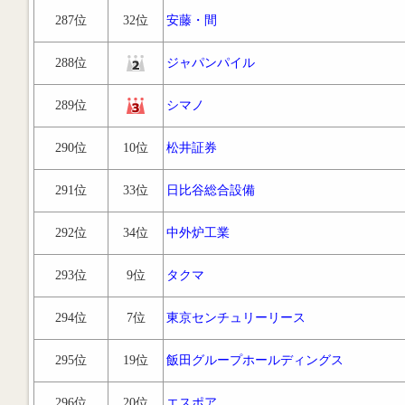
287位
32位
安藤・間
288位
ジャパンパイル
289位
シマノ
290位
10位
松井証券
291位
33位
日比谷総合設備
292位
34位
中外炉工業
293位
9位
タクマ
294位
7位
東京センチュリーリース
295位
19位
飯田グループホールディングス
296位
20位
エスポア