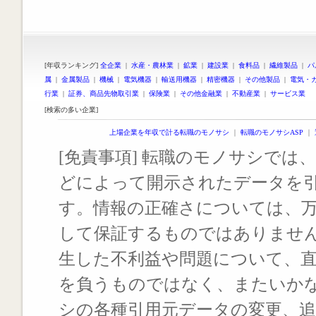
[年収ランキング]
全企業
|
水産・農林業
|
鉱業
|
建設業
|
食料品
|
繊維製品
|
パ
属
|
金属製品
|
機械
|
電気機器
|
輸送用機器
|
精密機器
|
その他製品
|
電気・
行業
|
証券、商品先物取引業
|
保険業
|
その他金融業
|
不動産業
|
サービス業
[検索の多い企業]
上場企業を年収で計る転職のモノサシ
｜
転職のモノサシASP
｜
[免責事項] 転職のモノサシでは、
どによって開示されたデータを
す。情報の正確さについては、
して保証するものではありませ
生した不利益や問題について、
を負うものではなく、またいか
シの各種引用元データの変更、