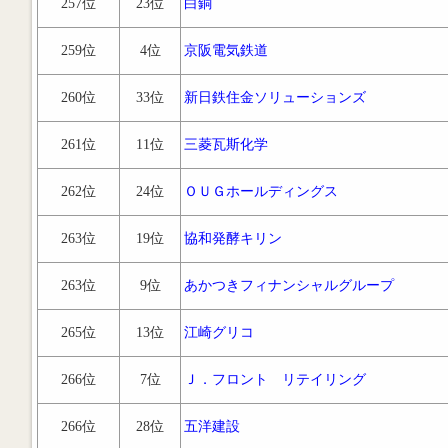
257位
23位
白銅
259位
4位
京阪電気鉄道
260位
33位
新日鉄住金ソリューションズ
261位
11位
三菱瓦斯化学
262位
24位
ＯＵＧホールディングス
263位
19位
協和発酵キリン
263位
9位
あかつきフィナンシャルグループ
265位
13位
江崎グリコ
266位
7位
Ｊ．フロント リテイリング
266位
28位
五洋建設