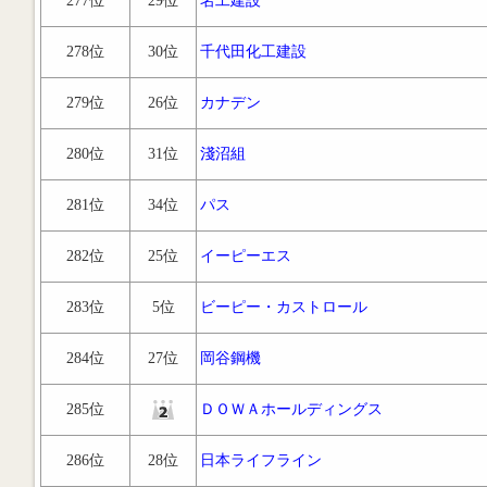
277位
29位
名工建設
278位
30位
千代田化工建設
279位
26位
カナデン
280位
31位
淺沼組
281位
34位
パス
282位
25位
イーピーエス
283位
5位
ビーピー・カストロール
284位
27位
岡谷鋼機
285位
ＤＯＷＡホールディングス
286位
28位
日本ライフライン