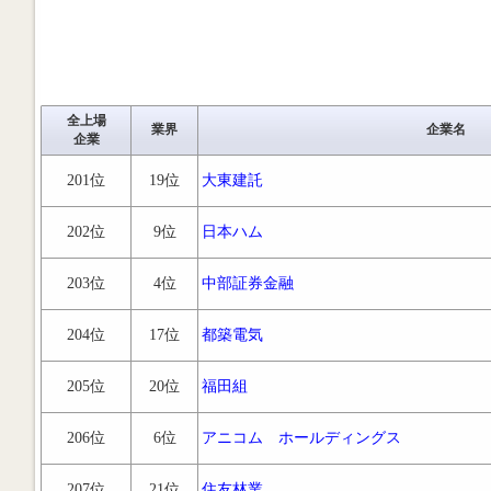
全上場
業界
企業名
企業
201位
19位
大東建託
202位
9位
日本ハム
203位
4位
中部証券金融
204位
17位
都築電気
205位
20位
福田組
206位
6位
アニコム ホールディングス
207位
21位
住友林業