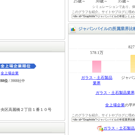
25歳～
30歳～
35歳～
シミュレーションであり、
このグラフを紹介。サイトやブログに埋め
ジャパンパイルの所属業界比
827
578.1万
全上場企業
ガラス・土石製品
ジャパ
288位
/ 3908社中
業界
ガラス・土石製品業界
全上場企業
の平
中央区高麗橋２丁目１番１０号
このグラフを紹介。サイトやブログに埋め
ガラス・土石製品