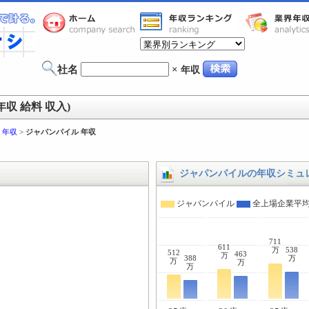
社名
×
年収
収 給料 収入)
 年収
>
ジャパンパイル 年収
ジャパンパイルの年収シミュ
ジャパンパイル
全上場企業平
711
611
万
538
512
463
万
388
万
万
万
万