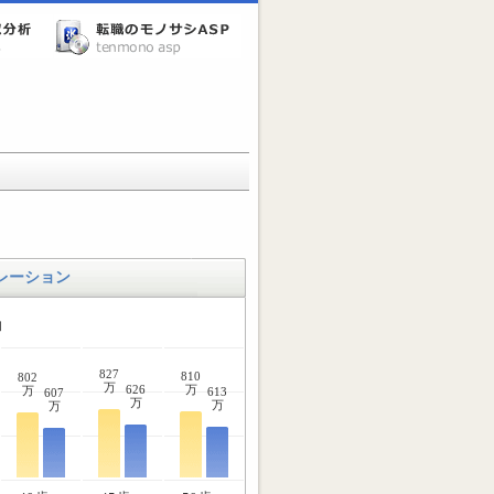
レーション
均
827
810
802
万
626
万
万
613
607
万
万
万