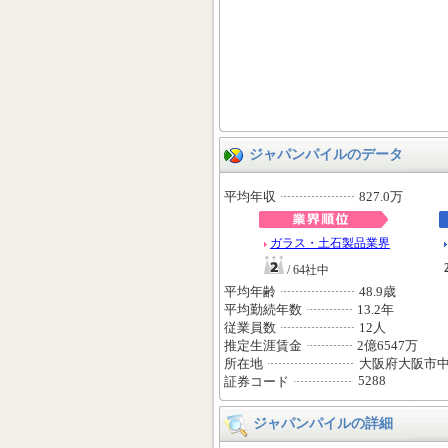
ジャパンパイルのデータ
平均年収
827.0万
ガラス・土石製品業界
/ 64社中
平均年齢
48.9歳
平均勤続年数
13.2年
従業員数
12人
推定生涯賃金
2億6547万
所在地
大阪府大阪市
5288
証券コード
ジャパンパイルの詳細