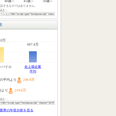
40歳～
45歳～
50歳～
保証するものではありません。
込む：
較
.0万
607.4万
ンパイル
全上場企業
平均
の平均より
248.9万
均より
219.6万
込む：
業界の年収分析を見る