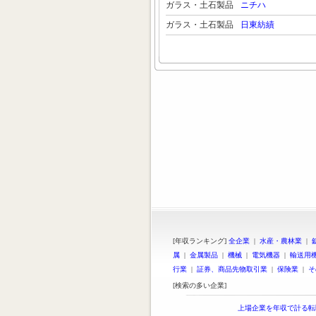
ガラス・土石製品
ニチハ
ガラス・土石製品
日東紡績
[年収ランキング]
全企業
|
水産・農林業
|
属
|
金属製品
|
機械
|
電気機器
|
輸送用
行業
|
証券、商品先物取引業
|
保険業
|
そ
[検索の多い企業]
上場企業を年収で計る転