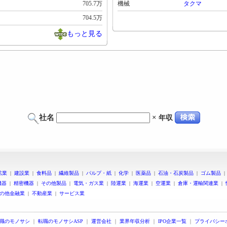
705.7万
機械
タクマ
704.5万
もっと見る
社名
×
年収
鉱業
|
建設業
|
食料品
|
繊維製品
|
パルプ・紙
|
化学
|
医薬品
|
石油・石炭製品
|
ゴム製品
機器
|
精密機器
|
その他製品
|
電気・ガス業
|
陸運業
|
海運業
|
空運業
|
倉庫・運輸関連業
|
の他金融業
|
不動産業
|
サービス業
職のモノサシ
｜
転職のモノサシASP
｜
運営会社
｜
業界年収分析
｜
IPO企業一覧
｜
プライバシー