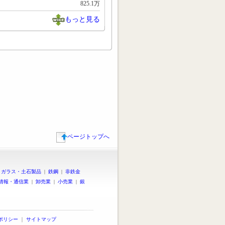
825.1万
もっと見る
ページトップへ
|
ガラス・土石製品
|
鉄鋼
|
非鉄金
情報・通信業
|
卸売業
|
小売業
|
銀
ポリシー
｜
サイトマップ