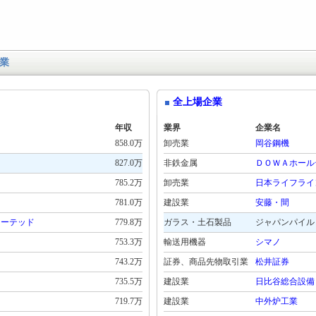
業
全上場企業
年収
業界
企業名
858.0万
卸売業
岡谷鋼機
827.0万
非鉄金属
ＤＯＷＡホール
785.2万
卸売業
日本ライフライ
781.0万
建設業
安藤・間
レーテッド
779.8万
ガラス・土石製品
ジャパンパイル
753.3万
輸送用機器
シマノ
743.2万
証券、商品先物取引業
松井証券
735.5万
建設業
日比谷総合設備
719.7万
建設業
中外炉工業