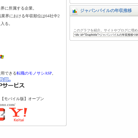
業界に所属する企業。
ジャパンパイルの年収推移
品業界における年収順位は64社中2
に入る。
このグラフを紹介。サイトやブログに埋め
使用できる
転職のモノサシASP
。
【モバイル版】オープン
mono.com/