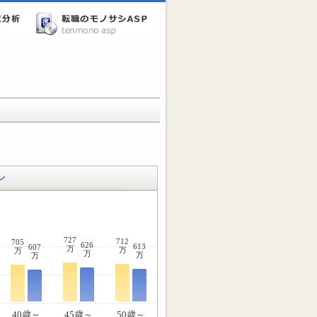
ン
727
712
705
626
613
607
万
万
万
万
万
万
40歳～
45歳～
50歳～