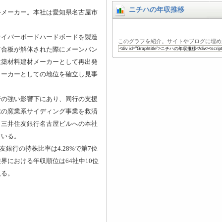
ニチハの年収推移
手メーカー。本社は愛知県名古屋市
ァイバーボードハードボードを製造
このグラフを紹介。サイトやブログに埋め
村合板が解体された際にメーンバン
建築材料建材メーカーとして再出発
メーカーとしての地位を確立し見事
行の強い影響下にあり、同行の支援
業の窯業系サイディング事業を救済
う三井住友銀行名古屋ビルへの本社
ている。
友銀行の持株比率は4.28%で第7位
界における年収順位は64社中10位
入る。