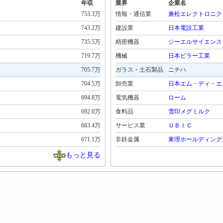
年収
業界
企業名
753.3万
情報・通信業
兼松エレクトロニク
743.2万
建設業
日本電設工業
735.5万
精密機器
ジーエルサイエンス
719.7万
機械
日本ピラー工業
705.7万
ガラス・土石製品
ニチハ
704.5万
卸売業
日本エム・ディ・エ
694.8万
電気機器
ローム
692.0万
食料品
雪印メグミルク
683.4万
サービス業
ＵＢＩＣ
671.1万
非鉄金属
東理ホールディング
もっと見る