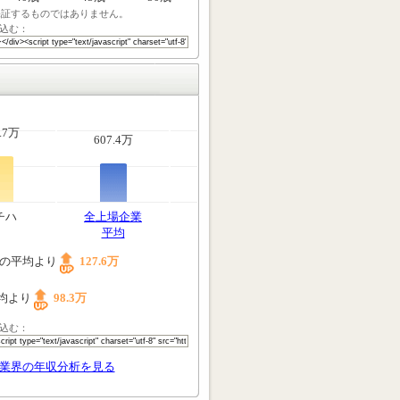
保証するものではありません。
込む：
.7万
607.4万
チハ
全上場企業
平均
の平均より
127.6万
均より
98.3万
込む：
業界の年収分析を見る