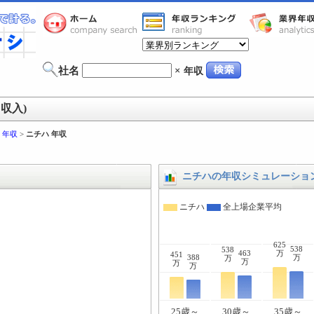
社名
×
年収
収入)
 年収
>
ニチハ 年収
ニチハの年収シミュレーショ
ニチハ
全上場企業平均
625
538
538
463
万
451
388
万
万
万
万
万
25歳～
30歳～
35歳～