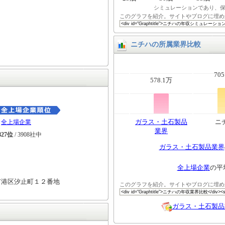
シミュレーションであり、
このグラフを紹介。サイトやブログに埋め
ニチハの所属業界比較
705
578.1万
ガラス・土石製品
ニ
全上場企業
業界
827位
/ 3908社中
ガラス・土石製品業界
全上場企業
の平
市港区汐止町１２番地
このグラフを紹介。サイトやブログに埋め
ガラス・土石製品