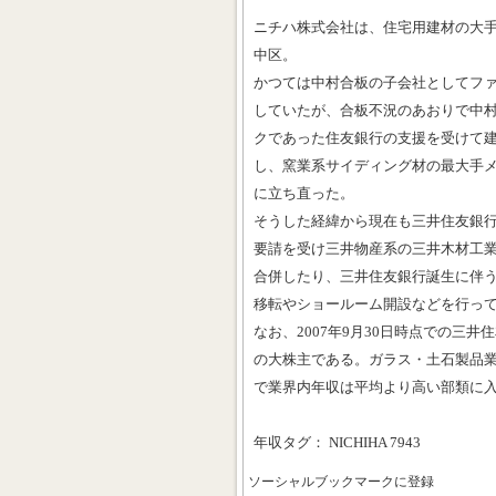
ニチハ株式会社は、住宅用建材の大
中区。
かつては中村合板の子会社としてフ
していたが、合板不況のあおりで中
クであった住友銀行の支援を受けて
し、窯業系サイディング材の最大手
に立ち直った。
そうした経緯から現在も三井住友銀
要請を受け三井物産系の三井木材工
合併したり、三井住友銀行誕生に伴
移転やショールーム開設などを行っ
なお、2007年9月30日時点での三井住
の大株主である。ガラス・土石製品業
で業界内年収は平均より高い部類に
年収タグ： NICHIHA 7943
ソーシャルブックマークに登録