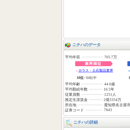
ニチハのデータ
平均年収
705.7万
ガラス・土石製品業界
10位
/ 64社中
平均年齢
44.0歳
平均勤続年数
16.5年
従業員数
1251人
推定生涯賃金
2億3354万
所在地
愛知県名古屋
7943
証券コード
ニチハの詳細