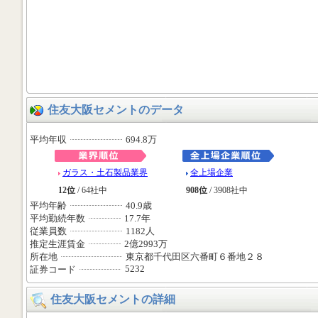
住友大阪セメントのデータ
平均年収
694.8万
ガラス・土石製品業界
全上場企業
12位
/ 64社中
908位
/ 3908社中
平均年齢
40.9歳
平均勤続年数
17.7年
従業員数
1182人
推定生涯賃金
2億2993万
所在地
東京都千代田区六番町６番地２８
5232
証券コード
住友大阪セメントの詳細