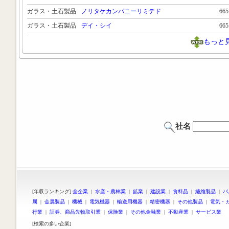
ガラス・土石製品
ノリタケカンパニーリミテド
66
ガラス・土石製品
デイ・シイ
66
もっと
社名
[年収ランキング]
全企業
|
水産・農林業
|
鉱業
|
建設業
|
食料品
|
繊維製品
|
パ
属
|
金属製品
|
機械
|
電気機器
|
輸送用機器
|
精密機器
|
その他製品
|
電気・
行業
|
証券、商品先物取引業
|
保険業
|
その他金融業
|
不動産業
|
サービス業
[検索の多い企業]