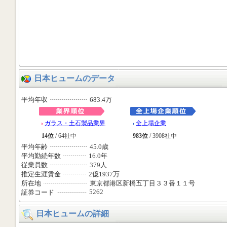
日本ヒュームのデータ
平均年収
683.4万
ガラス・土石製品業界
全上場企業
14位
/ 64社中
983位
/ 3908社中
平均年齢
45.0歳
平均勤続年数
16.0年
従業員数
379人
推定生涯賃金
2億1937万
所在地
東京都港区新橋五丁目３３番１１号
5262
証券コード
日本ヒュームの詳細