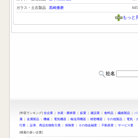
ガラス・土石製品
黒崎播磨
64
もっと
社名
[年収ランキング]
全企業
|
水産・農林業
|
鉱業
|
建設業
|
食料品
|
繊維製品
|
パ
属
|
金属製品
|
機械
|
電気機器
|
輸送用機器
|
精密機器
|
その他製品
|
電気・
行業
|
証券、商品先物取引業
|
保険業
|
その他金融業
|
不動産業
|
サービス業
[検索の多い企業]