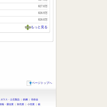
827.0万
826.9万
826.0万
もっと見る
ページトップへ
|
ガラス・土石製品
|
鉄鋼
|
非鉄金
情報・通信業
|
卸売業
|
小売業
|
銀