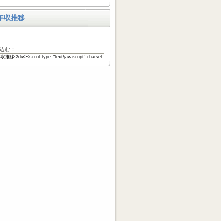
年収推移
込む：