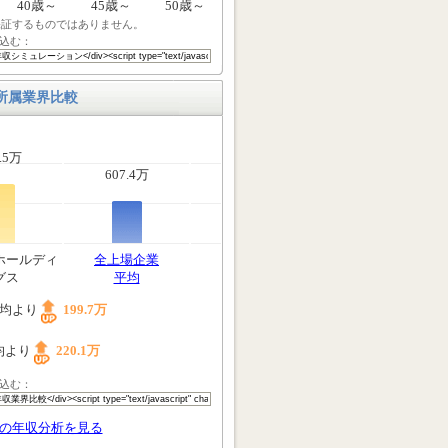
40歳～
45歳～
50歳～
保証するものではありません。
込む：
所属業界比較
.5万
607.4万
ホールディ
全上場企業
グス
平均
均より
199.7万
均より
220.1万
込む：
の年収分析を見る