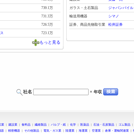
739.1万
ガラス・土石製品
ジャパンパイル
731.3万
輸送用機器
シマノ
726.5万
証券、商品先物取引業
松井証券
ス
723.1万
もっと見る
社名
×
年収
鉱業
|
建設業
|
食料品
|
繊維製品
|
パルプ・紙
|
化学
|
医薬品
|
石油・石炭製品
|
ゴム製品
機器
|
精密機器
|
その他製品
|
電気・ガス業
|
陸運業
|
海運業
|
空運業
|
倉庫・運輸関連業
|