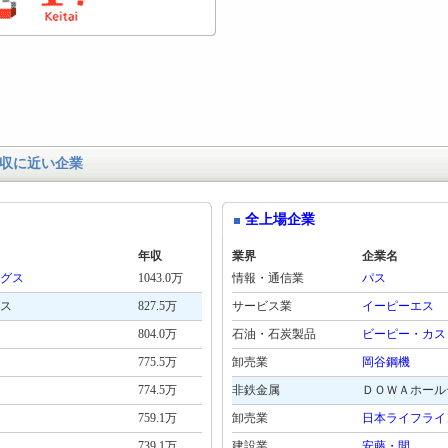
収に近い企業
全上場企業
年収
業界
企業名
グス
1043.0万
情報・通信業
パス
ス
827.5万
サービス業
イーピーエス
804.0万
石油・石炭製品
ビーピー・カス
775.5万
卸売業
岡谷鋼機
774.5万
非鉄金属
ＤＯＷＡホール
759.1万
卸売業
日本ライフライ
739.1万
建設業
安藤・間