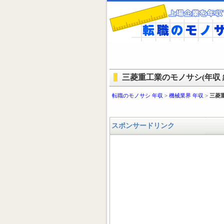
三菱重工業のモノサシ(年収 
転職のモノサシ 年収
>
機械業界 年収
>
三菱
スポンサードリンク