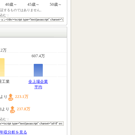
40歳～
45歳～
50歳～
保証するものではありません。
込む：
.2万
607.4万
重工業
全上場企業
平均
均より
223.1万
均より
237.8万
込む：
年収分析を見る