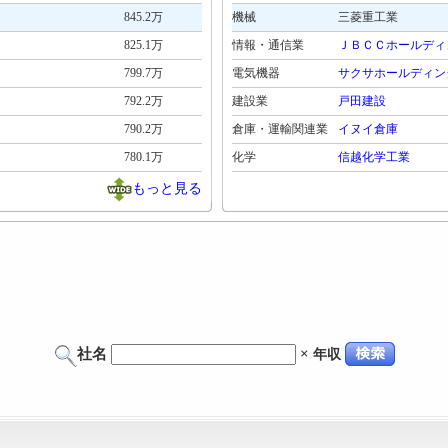
845.2万
機械
三菱重工業
825.1万
情報・通信業
ＪＢＣＣホールディ
799.7万
電気機器
サクサホールディン
792.2万
建設業
戸田建設
790.2万
倉庫・運輸関連業
イヌイ倉庫
780.1万
化学
信越化学工業
もっと見る
社名
×
年収