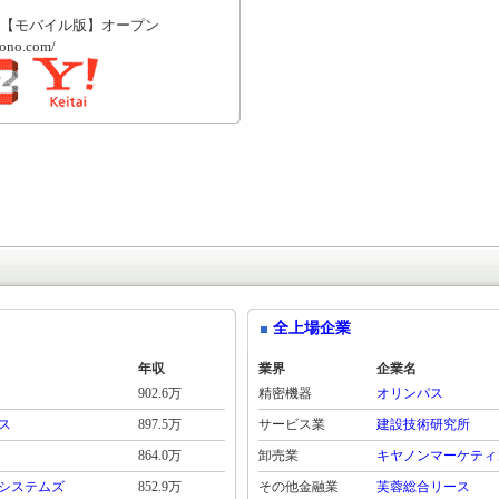
【モバイル版】オープン
mono.com/
全上場企業
年収
業界
企業名
902.6万
精密機器
オリンパス
ス
897.5万
サービス業
建設技術研究所
864.0万
卸売業
キヤノンマーケティ
システムズ
852.9万
その他金融業
芙蓉総合リース