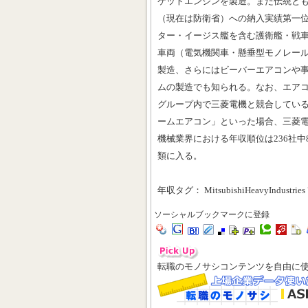
ケットエンジンを製造。また伝統と
（現在は防衛省）への納入実績第一
ター・イージス艦を含む護衛艦・戦
車両（電気機関車・懸垂型モノレール
製造、さらにはビーバーエアコンや事
ムの製造でも知られる。なお、エアコ
グループ内で三菱電機と競合してい
ームエアコン」といった場合、三菱
機械業界における年収順位は236社
類に入る。
年収タグ： MitsubishiHeavyIndustries 
ソーシャルブックマークに登録
転職のモノサシコンテンツを自由に