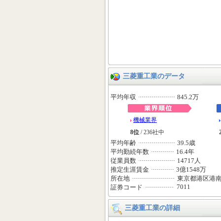
三菱重工業のデータ
平均年収
845.2万
機械業界
8位
/ 236社中
平均年齢
39.5歳
平均勤続年数
16.4年
従業員数
14717人
推定生涯賃金
3億1548万
所在地
東京都港区港
7011
証券コード
三菱重工業の詳細