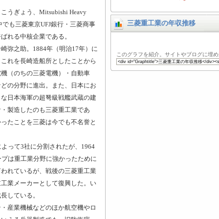
う、Mitsubishi Heavy
三菱重工業の年収推移
ループの中でも三菱東京UFJ銀行・三菱商事
呼ばれる中核企業である。
弥之助。1884年（明治17年）に
このグラフを紹介。サイトやブログに埋め
、これを長崎造船所としたことから
電機（のちの三菱電機）・自動車
などの分野に進出。また、日本にお
名な日本海軍の超弩級戦艦武蔵の建
計・製造したのも三菱重工業であ
かったことを三菱は今でも不名誉と
よって3社に分割されたが、1964
ープは重工業分野に強かったために
言われているが、戦後の三菱重工業
重工業メーカーとして復興した。い
成長している。
ン・産業機械などのほか航空機やロ