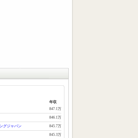
年収
847.1万
846.1万
ングジャパン
845.7万
845.3万