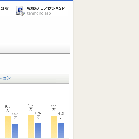
ション
982
963
953
万
万
万
626
613
607
万
万
万