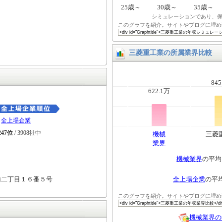
25歳～
30歳～
35歳～
シミュレーションであり、
このグラフを紹介。サイトやブログに埋め
三菱重工業の所属業界比較
845
622.1万
全上場企業
247位
/ 3908社中
機械
三菱
業界
機械業界
の平
南二丁目１６番５号
全上場企業
の平
このグラフを紹介。サイトやブログに埋め
機械業界の