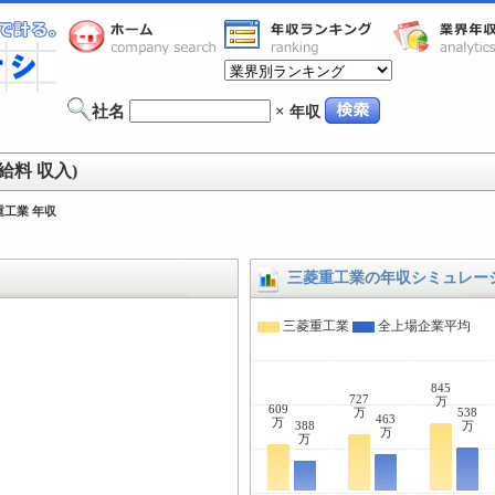
社名
×
年収
給料 収入)
重工業 年収
三菱重工業の年収シミュレー
三菱重工業
全上場企業平均
845
727
万
609
万
538
463
万
388
万
万
万