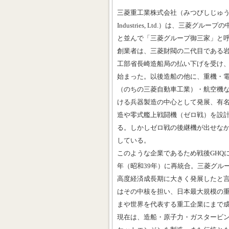
三菱重工業株式会社（みつびしじゅうこうぎょ
Industries, Ltd.）は、三菱グ
と並んで「三菱グループ御三家」と
創業者は、三菱財閥の二代目である岩崎
工部省長崎造船局の払い下げを受け
始まった。以後造船の他に、重機・
（のちの三菱自動車工業）・航空機
ける兵器製造の中心として発展、有
造や零式艦上戦闘機（ゼロ戦）を設
る。しかしゼロ戦の後継機が出せな
している。
このような企業であるため戦後GHQに
年（昭和39年）に再統合。三菱グル
高度経済成長期に大きく発展したと
はその中核を担い、日本最大規模の
まや世界を代表する重工企業にまで
現在は、造船・原子力・ガスタービ