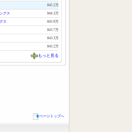
845.2万
ングス
844.3万
グス
843.9万
843.7万
843.3万
843.2万
もっと見る
ページトップへ