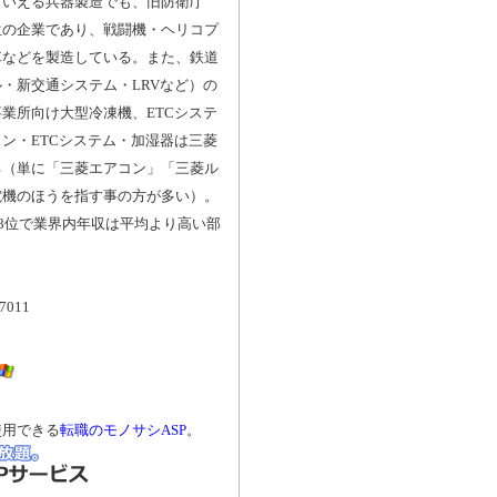
もいえる兵器製造でも、旧防衛庁
位の企業であり、戦闘機・ヘリコプ
車などを製造している。また、鉄道
・新交通システム・LRVなど）の
業所向け大型冷凍機、ETCシステ
ン・ETCシステム・加湿器は三菱
る（単に「三菱エアコン」「三菱ル
電機のほうを指す事の方が多い）。
中8位で業界内年収は平均より高い部
7011
使用できる
転職のモノサシASP
。