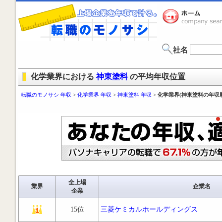
社名
化学業界における
神東塗料
の平均年収位置
転職のモノサシ 年収
>
化学業界 年収
>
神東塗料 年収
>
化学業界(神東塗料の年収
全上場
業界
企業名
企業
15位
三菱ケミカルホールディングス