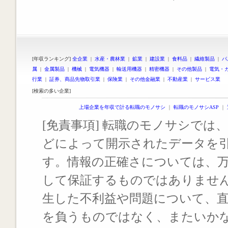
[年収ランキング]
全企業
|
水産・農林業
|
鉱業
|
建設業
|
食料品
|
繊維製品
|
パ
属
|
金属製品
|
機械
|
電気機器
|
輸送用機器
|
精密機器
|
その他製品
|
電気・
行業
|
証券、商品先物取引業
|
保険業
|
その他金融業
|
不動産業
|
サービス業
[検索の多い企業]
上場企業を年収で計る転職のモノサシ
｜
転職のモノサシASP
｜
[免責事項] 転職のモノサシでは、
どによって開示されたデータを
す。情報の正確さについては、
して保証するものではありませ
生した不利益や問題について、
を負うものではなく、またいか