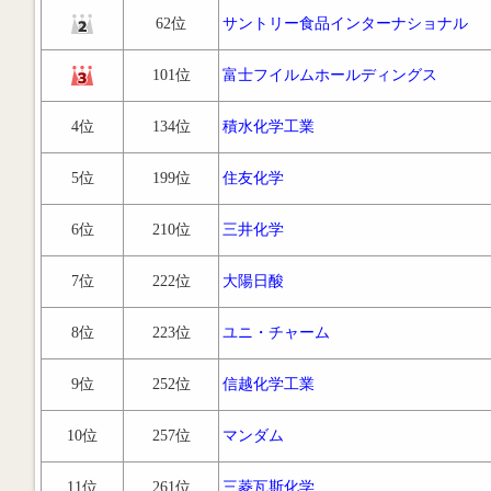
62位
サントリー食品インターナショナル
101位
富士フイルムホールディングス
4位
134位
積水化学工業
5位
199位
住友化学
6位
210位
三井化学
7位
222位
大陽日酸
8位
223位
ユニ・チャーム
9位
252位
信越化学工業
10位
257位
マンダム
11位
261位
三菱瓦斯化学