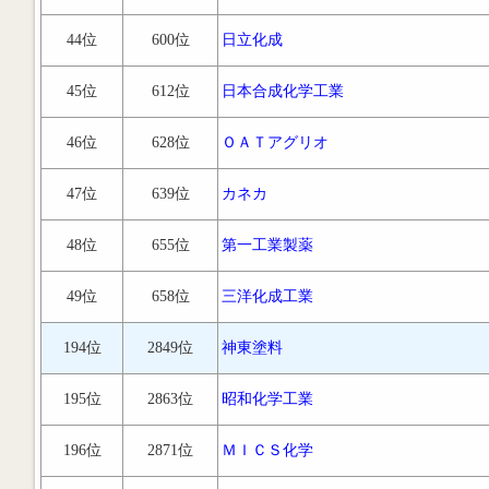
44位
600位
日立化成
45位
612位
日本合成化学工業
46位
628位
ＯＡＴアグリオ
47位
639位
カネカ
48位
655位
第一工業製薬
49位
658位
三洋化成工業
194位
2849位
神東塗料
195位
2863位
昭和化学工業
196位
2871位
ＭＩＣＳ化学