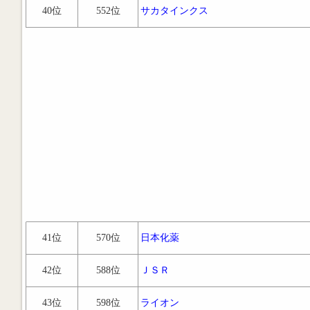
40位
552位
サカタインクス
41位
570位
日本化薬
42位
588位
ＪＳＲ
43位
598位
ライオン