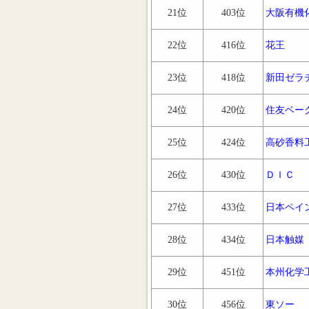
21位
403位
大阪有機
22位
416位
花王
23位
418位
新田ゼラ
24位
420位
住友ベー
25位
424位
高砂香料
26位
430位
ＤＩＣ
27位
433位
日本ペイ
28位
434位
日本触媒
29位
451位
本州化学
30位
456位
東ソー