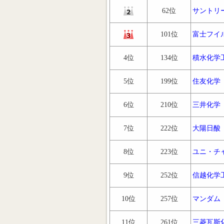
62位
サントリ
101位
富士フイ
4位
134位
積水化学
5位
199位
住友化学
6位
210位
三井化学
7位
222位
大陽日酸
8位
223位
ユニ・チ
9位
252位
信越化学
10位
257位
マンダム
11位
261位
三菱瓦斯