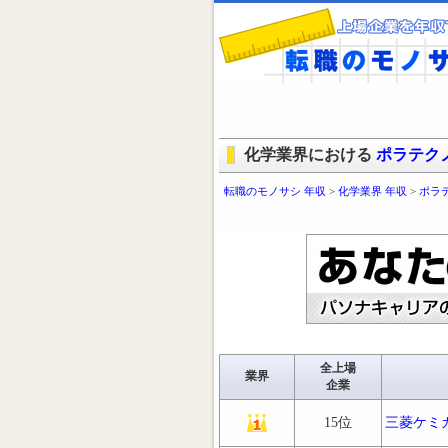
化学業界における
ポラテク
転職のモノサシ 年収
>
化学業界 年収
>
ポラ
全上場
業界
企業
15位
三菱ケミ