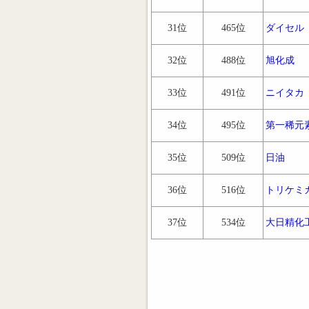
31位
465位
ダイセル
32位
488位
旭化成
33位
491位
ニイタカ
34位
495位
第一稀元
35位
509位
日油
36位
516位
トリケミ
37位
534位
大日精化