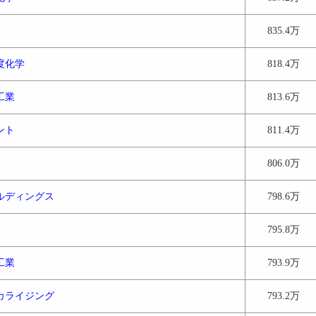
835.4万
度化学
818.4万
工業
813.6万
ント
811.4万
806.0万
ルディングス
798.6万
795.8万
工業
793.9万
カライジング
793.2万