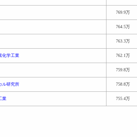
769.9万
764.5万
763.3万
素化学工業
762.1万
759.8万
カル研究所
758.8万
工業
755.4万