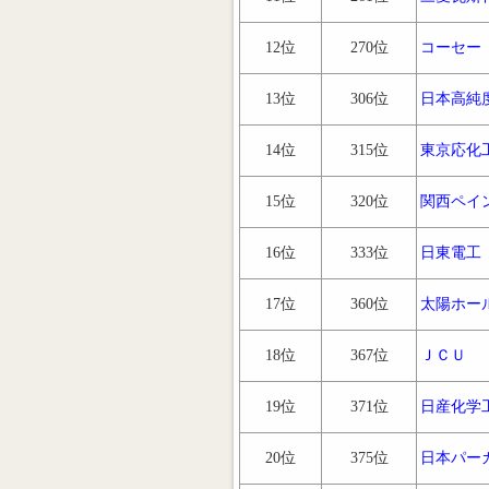
12位
270位
コーセー
13位
306位
日本高純
14位
315位
東京応化
15位
320位
関西ペイ
16位
333位
日東電工
17位
360位
太陽ホー
18位
367位
ＪＣＵ
19位
371位
日産化学
20位
375位
日本パー