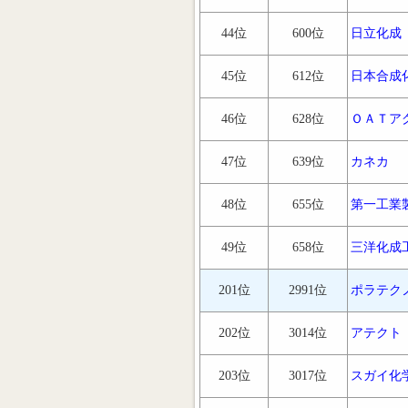
44位
600位
日立化成
45位
612位
日本合成
46位
628位
ＯＡＴア
47位
639位
カネカ
48位
655位
第一工業
49位
658位
三洋化成
201位
2991位
ポラテク
202位
3014位
アテクト
203位
3017位
スガイ化