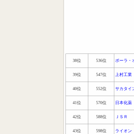
38位
536位
ポーラ・
39位
547位
上村工業
40位
552位
サカタイ
41位
570位
日本化薬
42位
588位
ＪＳＲ
43位
598位
ライオン