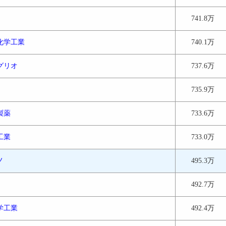
741.8万
化学工業
740.1万
グリオ
737.6万
735.9万
製薬
733.6万
工業
733.0万
ノ
495.3万
492.7万
学工業
492.4万