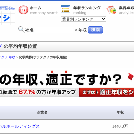
社名
×
年収
ノ
の平均年収位置
テクノ 年収
>
化学業界(ポラテクノの年収順位)
企業名
年収
カルホールディングス
1440.0万