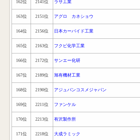
162位
2141位
ラサ工業
163位
2151位
アグロ カネショウ
164位
2156位
日本カーバイド工業
165位
2163位
フクビ化学工業
166位
2172位
サンエー化研
167位
2189位
旭有機材工業
168位
2190位
アジュバンコスメジャパン
169位
2211位
ファンケル
170位
2213位
有沢製作所
171位
2218位
大成ラミック