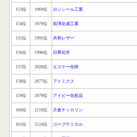
153位
1969位
ロンシール工業
154位
1979位
前澤化成工業
155位
1991位
共和レザー
156位
1996位
日華化学
157位
2028位
エスケー化研
158位
2077位
アトミクス
159位
2079位
アイビー化粧品
160位
2110位
片倉チッカリン
161位
2124位
コープケミカル