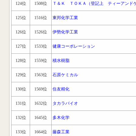
124位
1508位
Ｔ＆Ｋ ＴＯＫＡ（登記上 ティーアンド
125位
1516位
東邦化学工業
126位
1526位
伊勢化学工業
127位
1533位
健康コーポレーション
128位
1559位
積水樹脂
129位
1563位
石原ケミカル
130位
1569位
住友精化
131位
1632位
タカラバイオ
132位
1645位
多木化学
133位
1664位
藤森工業