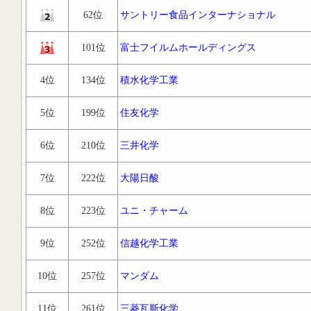
62位
サントリー食品インターナショナル
101位
富士フイルムホールディングス
4位
134位
積水化学工業
5位
199位
住友化学
6位
210位
三井化学
7位
222位
大陽日酸
8位
223位
ユニ・チャーム
9位
252位
信越化学工業
10位
257位
マンダム
11位
261位
三菱瓦斯化学