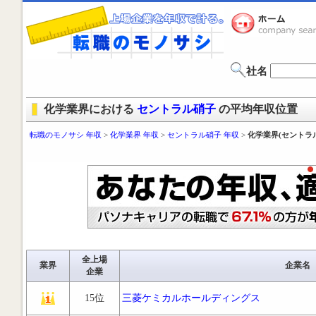
社名
化学業界における
セントラル硝子
の平均年収位置
転職のモノサシ 年収
>
化学業界 年収
>
セントラル硝子 年収
>
化学業界(セントラ
全上場
業界
企業名
企業
15位
三菱ケミカルホールディングス