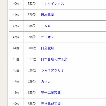
40位
552位
サカタインクス
41位
570位
日本化薬
42位
588位
ＪＳＲ
43位
598位
ライオン
44位
600位
日立化成
45位
612位
日本合成化学工業
46位
628位
ＯＡＴアグリオ
47位
639位
カネカ
48位
655位
第一工業製薬
49位
658位
三洋化成工業