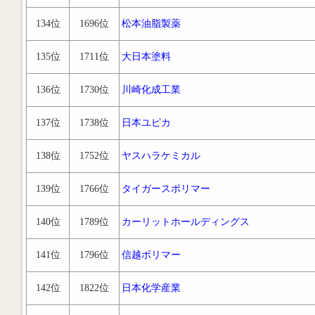
134位
1696位
松本油脂製薬
135位
1711位
大日本塗料
136位
1730位
川崎化成工業
137位
1738位
日本ユピカ
138位
1752位
ヤスハラケミカル
139位
1766位
タイガースポリマー
140位
1789位
カーリットホールディングス
141位
1796位
信越ポリマー
142位
1822位
日本化学産業