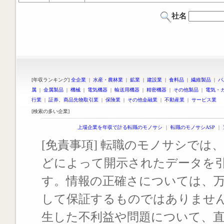
社名
[年収ランキング]
全企業
|
水産・農林業
|
鉱業
|
建設業
|
食料品
|
繊維製品
|
パ
属
|
金属製品
|
機械
|
電気機器
|
輸送用機器
|
精密機器
|
その他製品
|
電気・
行業
|
証券、商品先物取引業
|
保険業
|
その他金融業
|
不動産業
|
サービス業
[検索の多い企業]
上場企業を年収で計る転職のモノサシ
｜
転職のモノサシASP
｜
[免責事項] 転職のモノサシでは、
どによって開示されたデータを
す。情報の正確さについては、
して保証するものではありませ
生した不利益や問題について、