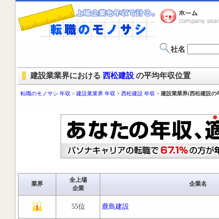
社名
建設業業界における
西松建設
の平均年収位置
転職のモノサシ 年収
>
建設業業界 年収
>
西松建設 年収
>
建設業業界(西松建設の
全上場
業界
企業名
企業
55位
鹿島建設