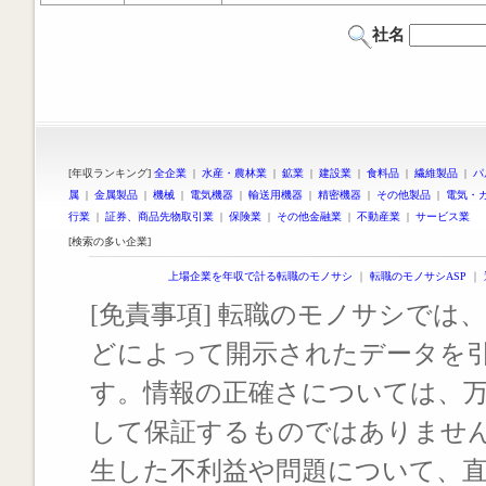
社名
[年収ランキング]
全企業
|
水産・農林業
|
鉱業
|
建設業
|
食料品
|
繊維製品
|
パ
属
|
金属製品
|
機械
|
電気機器
|
輸送用機器
|
精密機器
|
その他製品
|
電気・
行業
|
証券、商品先物取引業
|
保険業
|
その他金融業
|
不動産業
|
サービス業
[検索の多い企業]
上場企業を年収で計る転職のモノサシ
｜
転職のモノサシASP
｜
[免責事項] 転職のモノサシでは、
どによって開示されたデータを
す。情報の正確さについては、
して保証するものではありませ
生した不利益や問題について、