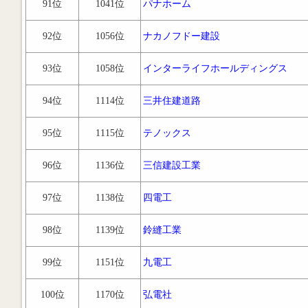
91位
1041位
パナホーム
92位
1056位
ナカノフドー建設
93位
1058位
インターライフホールディングス
94位
1114位
三井住建道路
95位
1115位
テノックス
96位
1136位
三信建設工業
97位
1138位
四電工
98位
1139位
鈴縫工業
99位
1151位
九電工
100位
1170位
弘電社