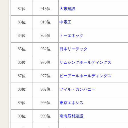
82位
918位
大末建設
83位
919位
中電工
84位
926位
トーエネック
85位
952位
日本リーテック
86位
970位
サムシングホールディングス
87位
977位
ビーアールホールディングス
88位
982位
フィル・カンパニー
89位
993位
東京エネシス
90位
999位
南海辰村建設