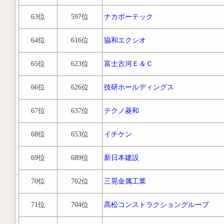
63位
597位
ナカボーテック
64位
616位
協和エクシオ
65位
623位
富士古河Ｅ＆Ｃ
66位
626位
技研ホールディングス
67位
637位
テクノ菱和
68位
653位
イチケン
69位
689位
新日本建設
70位
702位
三晃金属工業
71位
704位
髙松コンストラクショングループ