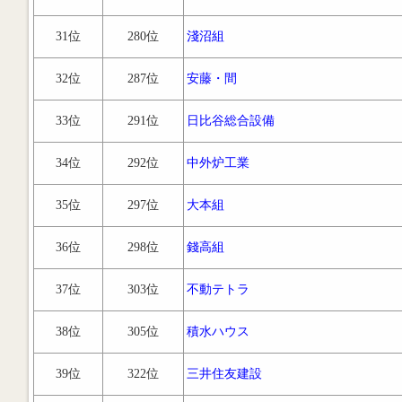
31位
280位
淺沼組
32位
287位
安藤・間
33位
291位
日比谷総合設備
34位
292位
中外炉工業
35位
297位
大本組
36位
298位
錢高組
37位
303位
不動テトラ
38位
305位
積水ハウス
39位
322位
三井住友建設