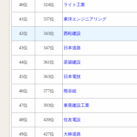
40位
324位
ライト工業
41位
337位
東洋エンジニアリング
42位
343位
西松建設
43位
347位
日本道路
44位
361位
若築建設
45位
363位
日本電技
46位
377位
熊谷組
47位
393位
東亜建設工業
48位
420位
住友電設
49位
427位
大林道路