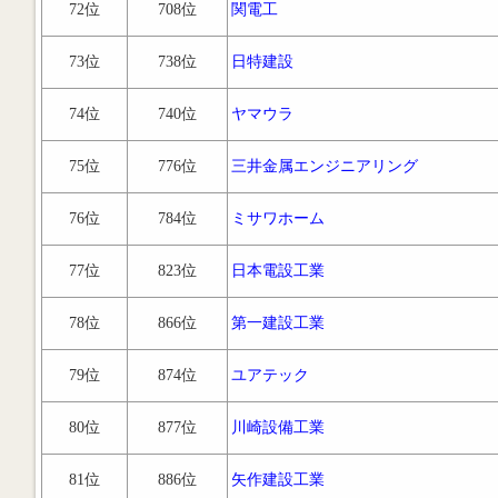
72位
708位
関電工
73位
738位
日特建設
74位
740位
ヤマウラ
75位
776位
三井金属エンジニアリング
76位
784位
ミサワホーム
77位
823位
日本電設工業
78位
866位
第一建設工業
79位
874位
ユアテック
80位
877位
川崎設備工業
81位
886位
矢作建設工業