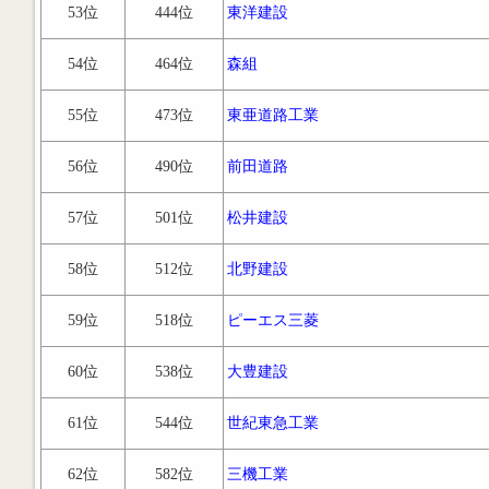
53位
444位
東洋建設
54位
464位
森組
55位
473位
東亜道路工業
56位
490位
前田道路
57位
501位
松井建設
58位
512位
北野建設
59位
518位
ピーエス三菱
60位
538位
大豊建設
61位
544位
世紀東急工業
62位
582位
三機工業