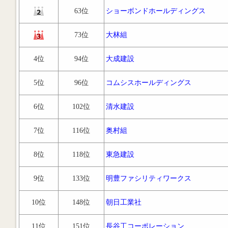
63位
ショーボンドホールディングス
73位
大林組
4位
94位
大成建設
5位
96位
コムシスホールディングス
6位
102位
清水建設
7位
116位
奥村組
8位
118位
東急建設
9位
133位
明豊ファシリティワークス
10位
148位
朝日工業社
11位
151位
長谷工コーポレーション