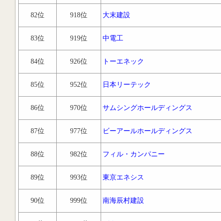
82位
918位
大末建設
83位
919位
中電工
84位
926位
トーエネック
85位
952位
日本リーテック
86位
970位
サムシングホールディングス
87位
977位
ビーアールホールディングス
88位
982位
フィル・カンパニー
89位
993位
東京エネシス
90位
999位
南海辰村建設