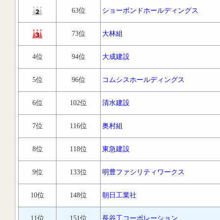
63位
ショーボンドホールディングス
73位
大林組
4位
94位
大成建設
5位
96位
コムシスホールディングス
6位
102位
清水建設
7位
116位
奥村組
8位
118位
東急建設
9位
133位
明豊ファシリティワークス
10位
148位
朝日工業社
11位
151位
長谷工コーポレーション