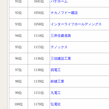
91位
1041位
パナホーム
92位
1056位
ナカノフドー建設
93位
1058位
インターライフホールディングス
94位
1114位
三井住建道路
95位
1115位
テノックス
96位
1136位
三信建設工業
97位
1138位
四電工
98位
1139位
鈴縫工業
99位
1151位
九電工
100位
1170位
弘電社