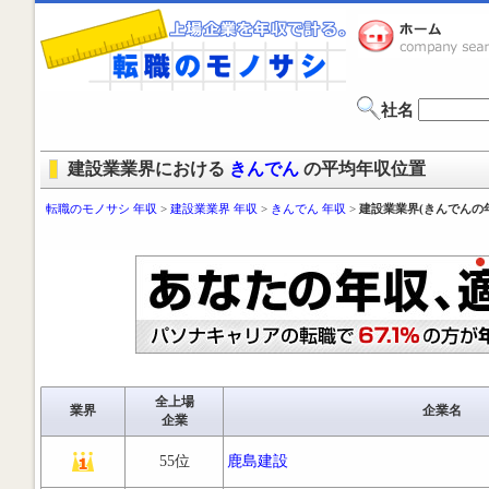
社名
建設業業界における
きんでん
の平均年収位置
転職のモノサシ 年収
>
建設業業界 年収
>
きんでん 年収
>
建設業業界(きんでんの
全上場
業界
企業名
企業
55位
鹿島建設