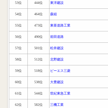
53位
444位
東洋建設
54位
464位
森組
55位
473位
東亜道路工業
56位
490位
前田道路
57位
501位
松井建設
58位
512位
北野建設
59位
518位
ピーエス三菱
60位
538位
大豊建設
61位
544位
世紀東急工業
62位
582位
三機工業