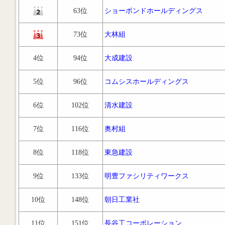
63位
ショーボンドホールディングス
73位
大林組
4位
94位
大成建設
5位
96位
コムシスホールディングス
6位
102位
清水建設
7位
116位
奥村組
8位
118位
東急建設
9位
133位
明豊ファシリティワークス
10位
148位
朝日工業社
11位
151位
長谷工コーポレーション