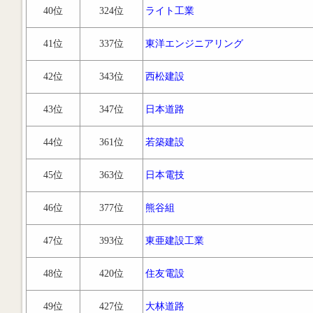
40位
324位
ライト工業
41位
337位
東洋エンジニアリング
42位
343位
西松建設
43位
347位
日本道路
44位
361位
若築建設
45位
363位
日本電技
46位
377位
熊谷組
47位
393位
東亜建設工業
48位
420位
住友電設
49位
427位
大林道路