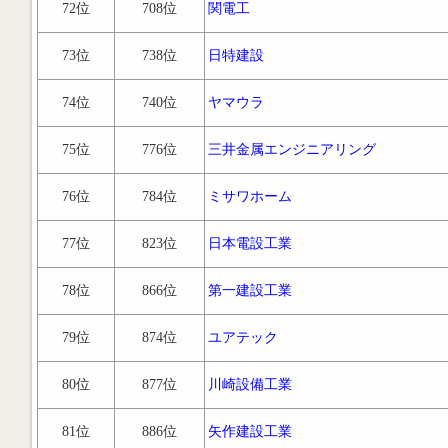
72位
708位
関電工
73位
738位
日特建設
74位
740位
ヤマウラ
75位
776位
三井金属エンジニアリング
76位
784位
ミサワホーム
77位
823位
日本電設工業
78位
866位
第一建設工業
79位
874位
ユアテック
80位
877位
川崎設備工業
81位
886位
矢作建設工業