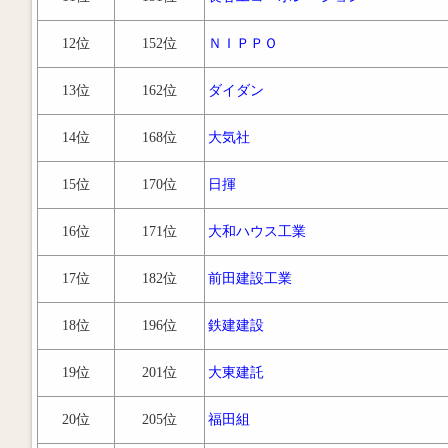
12位
152位
ＮＩＰＰＯ
13位
162位
ダイダン
14位
168位
大気社
15位
170位
日揮
16位
171位
大和ハウス工業
17位
182位
前田建設工業
18位
196位
鉄建建設
19位
201位
大東建託
20位
205位
福田組