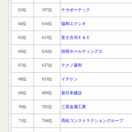
63位
597位
ナカボーテック
64位
616位
協和エクシオ
65位
623位
富士古河Ｅ＆Ｃ
66位
626位
技研ホールディングス
67位
637位
テクノ菱和
68位
653位
イチケン
69位
689位
新日本建設
70位
702位
三晃金属工業
71位
704位
髙松コンストラクショングループ