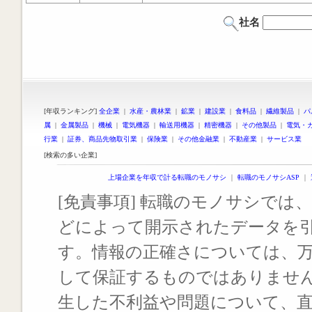
社名
[年収ランキング]
全企業
|
水産・農林業
|
鉱業
|
建設業
|
食料品
|
繊維製品
|
パ
属
|
金属製品
|
機械
|
電気機器
|
輸送用機器
|
精密機器
|
その他製品
|
電気・
行業
|
証券、商品先物取引業
|
保険業
|
その他金融業
|
不動産業
|
サービス業
[検索の多い企業]
上場企業を年収で計る転職のモノサシ
｜
転職のモノサシASP
｜
[免責事項] 転職のモノサシでは、
どによって開示されたデータを
す。情報の正確さについては、
して保証するものではありませ
生した不利益や問題について、