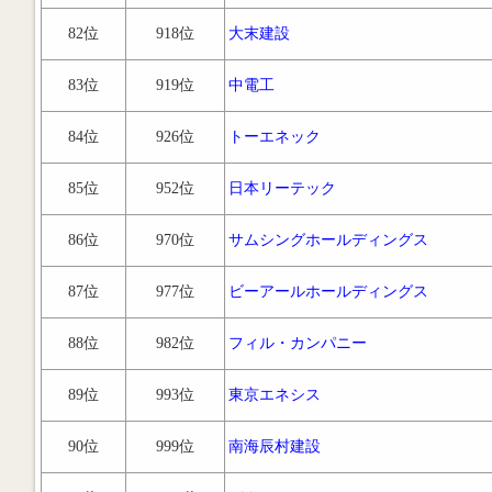
82位
918位
大末建設
83位
919位
中電工
84位
926位
トーエネック
85位
952位
日本リーテック
86位
970位
サムシングホールディングス
87位
977位
ビーアールホールディングス
88位
982位
フィル・カンパニー
89位
993位
東京エネシス
90位
999位
南海辰村建設