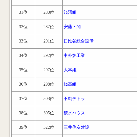
31位
280位
淺沼組
32位
287位
安藤・間
33位
291位
日比谷総合設備
34位
292位
中外炉工業
35位
297位
大本組
36位
298位
錢高組
37位
303位
不動テトラ
38位
305位
積水ハウス
39位
322位
三井住友建設