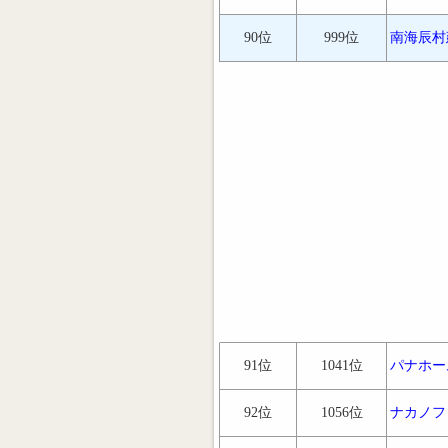
90位
999位
南海辰村
91位
1041位
パナホー
92位
1056位
ナカノフ