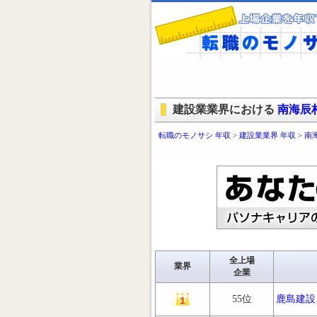
建設業業界における
南海辰
転職のモノサシ 年収
>
建設業業界 年収
>
南
全上場
業界
企業
55位
鹿島建設