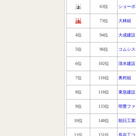
63位
ショーボ
73位
大林組
4位
94位
大成建設
5位
96位
コムシス
6位
102位
清水建設
7位
116位
奥村組
8位
118位
東急建設
9位
133位
明豊ファ
10位
148位
朝日工業
11位
151位
長谷工コ