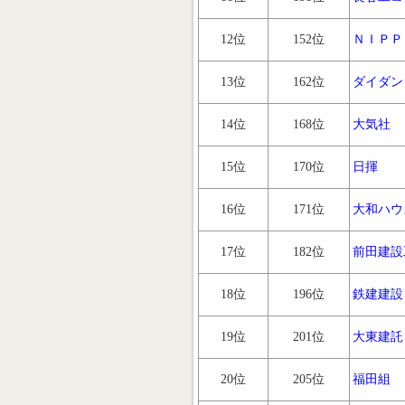
12位
152位
ＮＩＰＰ
13位
162位
ダイダン
14位
168位
大気社
15位
170位
日揮
16位
171位
大和ハウ
17位
182位
前田建設
18位
196位
鉄建建設
19位
201位
大東建託
20位
205位
福田組