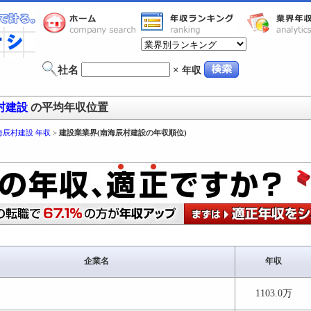
社名
×
年収
村建設
の平均年収位置
海辰村建設 年収
>
建設業業界(南海辰村建設の年収順位)
企業名
年収
1103.0万