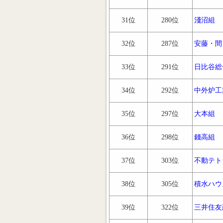
31位
280位
淺沼組
32位
287位
安藤・間
33位
291位
日比谷総
34位
292位
中外炉工
35位
297位
大本組
36位
298位
錢高組
37位
303位
不動テト
38位
305位
積水ハウ
39位
322位
三井住友