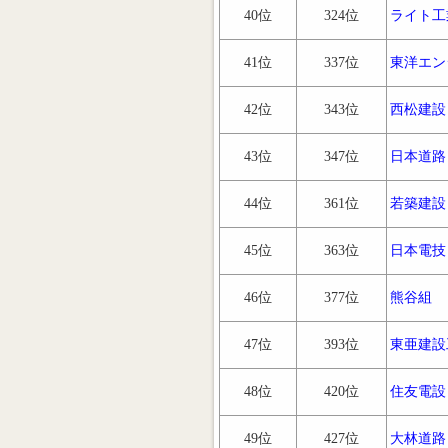
40位
324位
ライト工
41位
337位
東洋エン
42位
343位
西松建設
43位
347位
日本道路
44位
361位
若築建設
45位
363位
日本電技
46位
377位
熊谷組
47位
393位
東亜建設
48位
420位
住友電設
49位
427位
大林道路