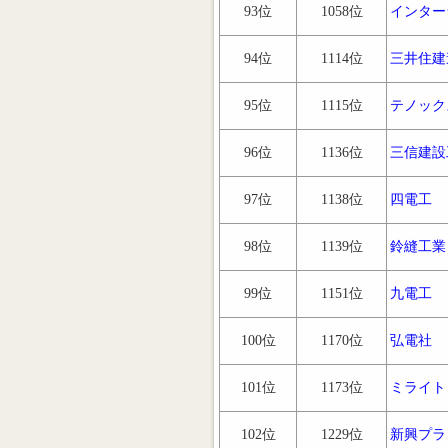
93位
1058位
インター
94位
1114位
三井住建
95位
1115位
テノック
96位
1136位
三信建設
97位
1138位
四電工
98位
1139位
鈴縫工業
99位
1151位
九電工
100位
1170位
弘電社
101位
1173位
ミライト
102位
1229位
新興プラ