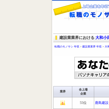
建設業業界における
大和小
転職のモノサシ 年収
>
建設業業界 年収
>
大
全上場
業界
企業
55位
鹿島建設