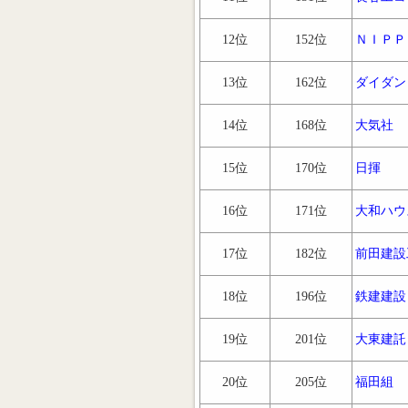
12位
152位
ＮＩＰＰ
13位
162位
ダイダン
14位
168位
大気社
15位
170位
日揮
16位
171位
大和ハウ
17位
182位
前田建設
18位
196位
鉄建建設
19位
201位
大東建託
20位
205位
福田組