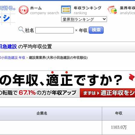
社名
×
年収
田急建設
の平均年収位置
和小田急建設 年収
>
建設業業界(大和小田急建設の年収順位)
企業名
年収
1103.0万