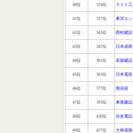
40位
324位
ライト工
41位
337位
東洋エン
42位
343位
西松建設
43位
347位
日本道路
44位
361位
若築建設
45位
363位
日本電技
46位
377位
熊谷組
47位
393位
東亜建設
48位
420位
住友電設
49位
427位
大林道路