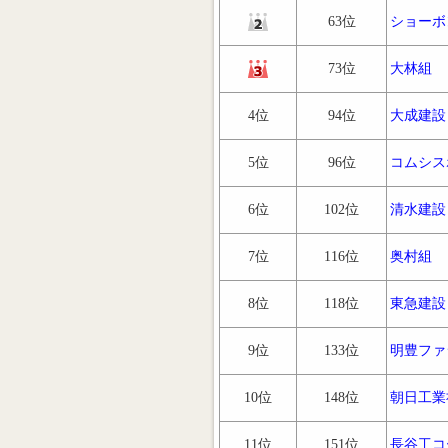
63位
ショーボ
73位
大林組
4位
94位
大成建設
5位
96位
コムシス
6位
102位
清水建設
7位
116位
奥村組
8位
118位
東急建設
9位
133位
明豊ファ
10位
148位
朝日工業
11位
151位
長谷工コ