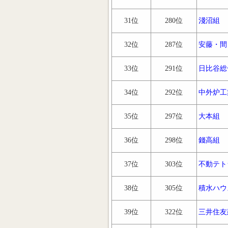
31位
280位
淺沼組
32位
287位
安藤・間
33位
291位
日比谷総
34位
292位
中外炉工
35位
297位
大本組
36位
298位
錢高組
37位
303位
不動テト
38位
305位
積水ハウ
39位
322位
三井住友