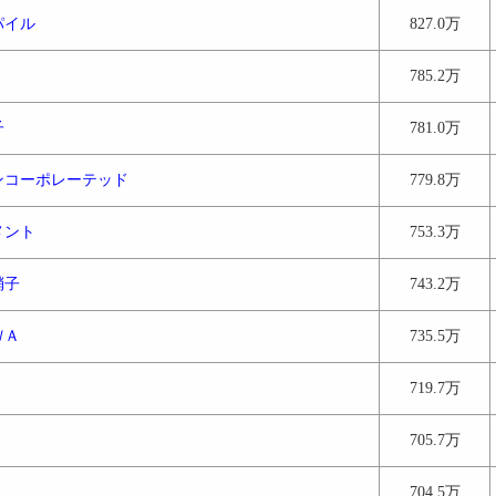
パイル
827.0万
785.2万
子
781.0万
ンコーポレーテッド
779.8万
メント
753.3万
硝子
743.2万
ＷＡ
735.5万
719.7万
705.7万
704.5万