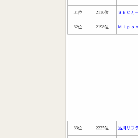
31位
2110位
ＳＥＣカ
32位
2198位
Ｍｉｐｏ
33位
2225位
品川リフ