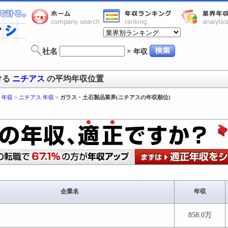
社名
×
年収
ける
ニチアス
の平均年収位置
 年収
>
ニチアス 年収
>
ガラス・土石製品業界(ニチアスの年収順位)
企業名
年収
858.0万