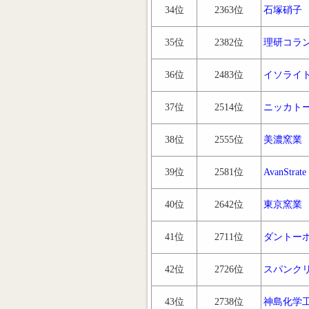
34位
2363位
石塚硝子
35位
2382位
理研コラ
36位
2483位
イソライ
37位
2514位
ニッカト
38位
2555位
美濃窯業
39位
2581位
AvanStrate
40位
2642位
東京窯業
41位
2711位
ダントー
42位
2726位
スパンク
43位
2738位
神島化学