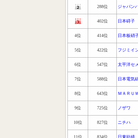
288位
ジャパン
402位
日本碍子
4位
414位
日本板硝
5位
422位
フジミイ
6位
547位
太平洋セ
7位
588位
日本電気
8位
643位
ＭＡＲＵ
9位
725位
ノザワ
10位
827位
ニチハ
11位
834位
日東紡績