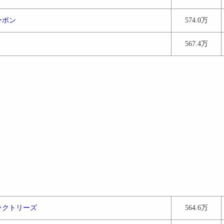
ーボン
574.0万
ｘ
567.4万
ラクトリーズ
564.6万