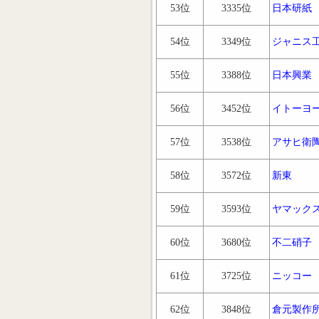
53位
3335位
日本研紙
54位
3349位
ジャニス
55位
3388位
日本興業
56位
3452位
イトーヨ
57位
3538位
アサヒ衛
58位
3572位
新東
59位
3593位
ヤマック
60位
3680位
不二硝子
61位
3725位
ニッコー
62位
3848位
倉元製作