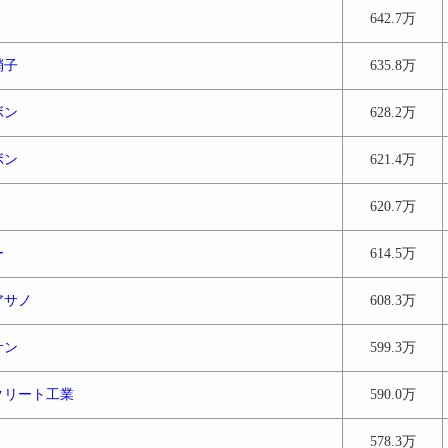
642.7万
硝子
635.8万
ボン
628.2万
ボン
621.4万
620.7万
ー
614.5万
アサノ
608.3万
サン
599.3万
クリート工業
590.0万
578.3万