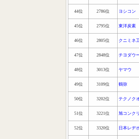
44位
2786位
ヨシコン
45位
2795位
東洋炭素
46位
2805位
クニミネ
47位
2848位
チヨダウ
48位
3013位
ヤマウ
49位
3109位
鶴弥
50位
3202位
テクノク
51位
3221位
旭コンク
52位
3320位
日本レヂ