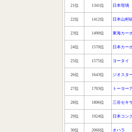
21位
1341位
日本坩堝
22位
1412位
日本山村
23位
1490位
東海カー
24位
1570位
日本カー
25位
1575位
ヨータイ
26位
1643位
ジオスタ
27位
1703位
トーヨー
28位
1806位
三谷セキ
29位
1924位
日本コン
30位
2066位
オハラ