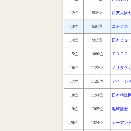
12位
908位
住友大阪
13位
928位
ニチアス
14位
983位
日本ヒュ
15位
1080位
ＴＯＴＯ
16位
1122位
ノリタケ
17位
1125位
デイ・シ
18位
1194位
日本特殊
19位
1305位
黒崎播磨
20位
1324位
エーアン