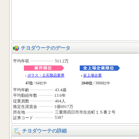
チヨダウーテのデータ
平均年収
511.2万
ガラス・土石製品業界
全上場企業
47位
/ 64社中
2848位
/ 3908社中
平均年齢
43.4歳
平均勤続年数
13.6年
従業員数
464人
推定生涯賃金
1億6917万
所在地
三重県四日市市住吉町１５番２号
5387
証券コード
チヨダウーテの詳細