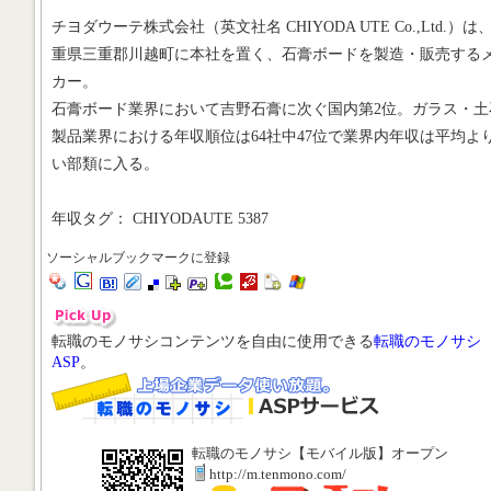
チヨダウーテ株式会社（英文社名 CHIYODA UTE Co.,Ltd.）は
重県三重郡川越町に本社を置く、石膏ボードを製造・販売する
カー。
石膏ボード業界において吉野石膏に次ぐ国内第2位。ガラス・土
製品業界における年収順位は64社中47位で業界内年収は平均よ
い部類に入る。
年収タグ： CHIYODAUTE 5387
ソーシャルブックマークに登録
転職のモノサシコンテンツを自由に使用できる
転職のモノサシ
ASP
。
転職のモノサシ【モバイル版】オープン
http://m.tenmono.com/