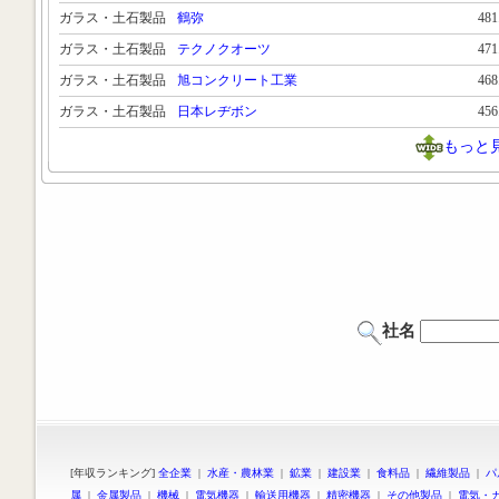
ガラス・土石製品
鶴弥
48
ガラス・土石製品
テクノクオーツ
47
ガラス・土石製品
旭コンクリート工業
46
ガラス・土石製品
日本レヂボン
45
もっと
社名
[年収ランキング]
全企業
|
水産・農林業
|
鉱業
|
建設業
|
食料品
|
繊維製品
|
パ
属
|
金属製品
|
機械
|
電気機器
|
輸送用機器
|
精密機器
|
その他製品
|
電気・