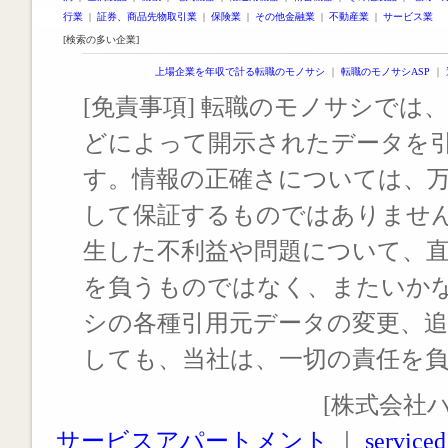
行業
|
証券、商品先物取引業
|
保険業
|
その他金融業
|
不動産業
|
サービス業
[検索の多い企業]
上場企業を年収で計る転職のモノサシ
｜
転職のモノサシASP
｜
[免責事項] 転職のモノサシでは、
どによって開示されたデータを
す。情報の正確さについては、
して保証するものではありませ
生した不利益や問題について、
を負うものではなく、またいか
シの各種引用元データの変更、
しても、当社は、一切の責任を
[株式会社
サービスアパートメント
｜
serviced