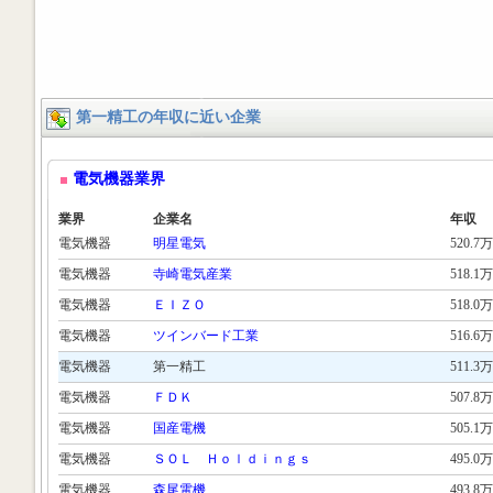
第一精工の年収に近い企業
電気機器業界
業界
企業名
年収
電気機器
明星電気
520.7万
電気機器
寺崎電気産業
518.1万
電気機器
ＥＩＺＯ
518.0万
電気機器
ツインバード工業
516.6万
電気機器
第一精工
511.3万
電気機器
ＦＤＫ
507.8万
電気機器
国産電機
505.1万
電気機器
ＳＯＬ Ｈｏｌｄｉｎｇｓ
495.0万
電気機器
森尾電機
493.8万