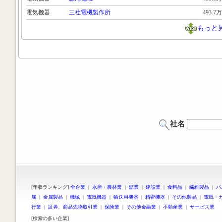
電気機器
三社電機製作所
493.7万
もっと
社名
[年収ランキング]
全企業
|
水産・農林業
|
鉱業
|
建設業
|
食料品
|
繊維製品
|
パ
属
|
金属製品
|
機械
|
電気機器
|
輸送用機器
|
精密機器
|
その他製品
|
電気・
行業
|
証券、商品先物取引業
|
保険業
|
その他金融業
|
不動産業
|
サービス業
[検索の多い企業]