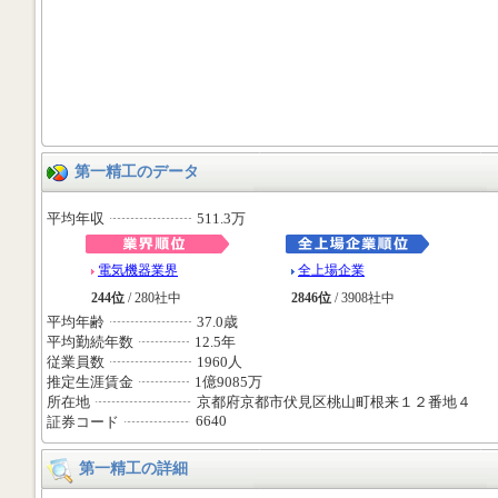
第一精工のデータ
平均年収
511.3万
電気機器業界
全上場企業
244位
/ 280社中
2846位
/ 3908社中
平均年齢
37.0歳
平均勤続年数
12.5年
従業員数
1960人
推定生涯賃金
1億9085万
所在地
京都府京都市伏見区桃山町根来１２番地４
6640
証券コード
第一精工の詳細