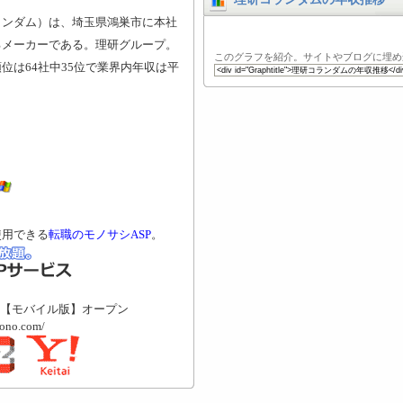
ランダム）は、埼玉県鴻巣市に本社
るメーカーである。理研グループ。
このグラフを紹介。サイトやブログに埋め
位は64社中35位で業界内年収は平
使用できる
転職のモノサシASP
。
【モバイル版】オープン
mono.com/