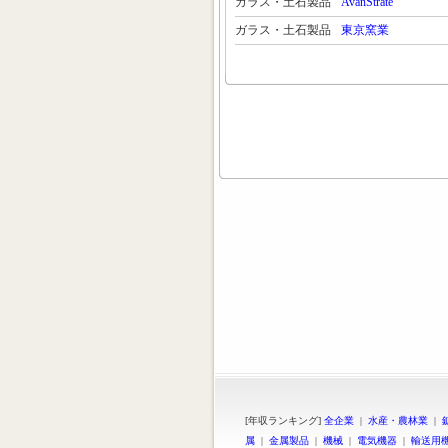
ガラス・土石製品
AvanStrate
ガラス・土石製品
東京窯業
[年収ランキング]
全企業
|
水産・農林業
|
属
|
金属製品
|
機械
|
電気機器
|
輸送用