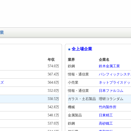
業
全上場企業
年収
業界
企業名
574.0万
鉄鋼
鈴木金属工業
567.4万
情報・通信業
パシフィックシステ
ーズ
564.6万
小売業
ネットプライスドッ
552.0万
情報・通信業
日本ファルコム
550.5万
ガラス・土石製品
理研コランダム
542.8万
機械
竹内製作所
540.1万
金属製品
日東精工
537.0万
鉄鋼
高砂鐵工