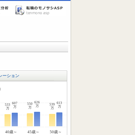
レーション
均
626
613
607
550
539
533
万
万
万
万
万
万
40歳～
45歳～
50歳～