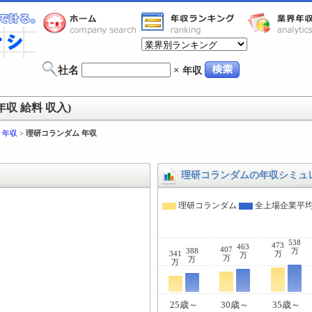
社名
×
年収
収 給料 収入)
 年収
>
理研コランダム 年収
理研コランダムの年収シミュ
理研コランダム
全上場企業平
538
473
463
407
388
万
341
万
万
万
万
万
25歳～
30歳～
35歳～