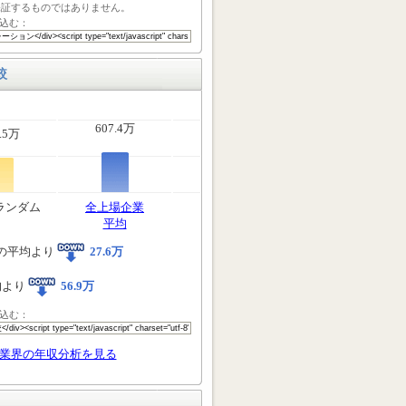
保証するものではありません。
込む：
較
607.4万
.5万
ランダム
全上場企業
平均
の平均より
27.6万
均より
56.9万
込む：
業界の年収分析を見る