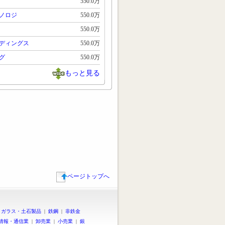
550.0万
ノロジ
550.0万
550.0万
ディングス
550.0万
グ
550.0万
もっと見る
ページトップへ
|
ガラス・土石製品
|
鉄鋼
|
非鉄金
情報・通信業
|
卸売業
|
小売業
|
銀