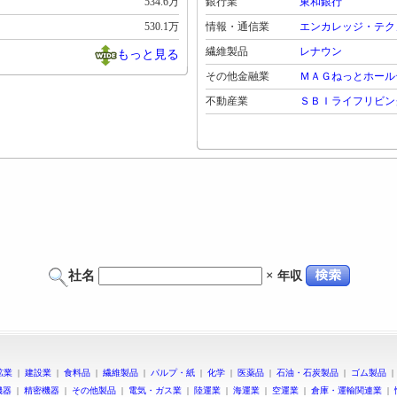
534.6万
銀行業
東和銀行
530.1万
情報・通信業
エンカレッジ・テク
繊維製品
レナウン
もっと見る
その他金融業
ＭＡＧねっとホール
不動産業
ＳＢＩライフリビン
社名
×
年収
鉱業
|
建設業
|
食料品
|
繊維製品
|
パルプ・紙
|
化学
|
医薬品
|
石油・石炭製品
|
ゴム製品
機器
|
精密機器
|
その他製品
|
電気・ガス業
|
陸運業
|
海運業
|
空運業
|
倉庫・運輸関連業
|