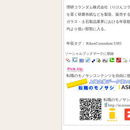
理研コランダム株式会社（りけんコ
を置く研磨布紙などを製造、販売す
ガラス・土石製品業界における年収順
均より低い部類に入る。
年収タグ： RikenCorundum 5395
ソーシャルブックマークに登録
転職のモノサシコンテンツを自由に
転職のモノサシ
http://m.ten