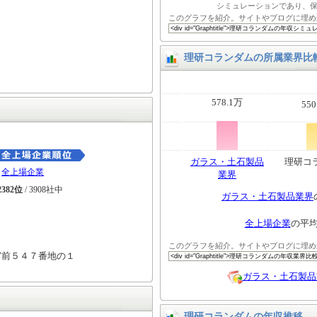
シミュレーションであり、
このグラフを紹介。サイトやブログに埋め
理研コランダムの所属業界比
578.1万
550
ガラス・土石製品
理研コ
全上場企業
業界
2382位
/ 3908社中
ガラス・土石製品業界
全上場企業
の平
このグラフを紹介。サイトやブログに埋め
宮前５４７番地の１
ガラス・土石製品
理研コランダムの年収推移