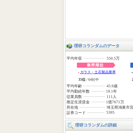
理研コランダムのデータ
平均年収
550.5万
ガラス・土石製品業界
35位
/ 64社中
平均年齢
45.9歳
平均勤続年数
19.1年
従業員数
111人
推定生涯賃金
1億7671万
所在地
埼玉県鴻巣市
5395
証券コード
理研コランダムの詳細