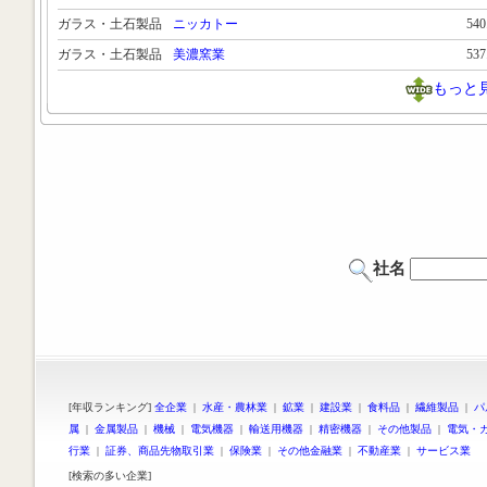
ガラス・土石製品
ニッカトー
54
ガラス・土石製品
美濃窯業
53
もっと
社名
[年収ランキング]
全企業
|
水産・農林業
|
鉱業
|
建設業
|
食料品
|
繊維製品
|
パ
属
|
金属製品
|
機械
|
電気機器
|
輸送用機器
|
精密機器
|
その他製品
|
電気・
行業
|
証券、商品先物取引業
|
保険業
|
その他金融業
|
不動産業
|
サービス業
[検索の多い企業]