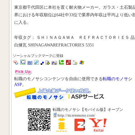
東京都千代田区に本社を置く耐火物メーカー。ガラス・土石製
界における年収順位は64社中33位で業界内年収は平均より低い
に入る。
年収タグ： ＳＨＩＮＡＧＡＷＡ ＲＥＦＲＡＣＴＯＲＩＥＳ 品
白煉瓦 SHINAGAWAREFRACTORIES 5351
ソーシャルブックマークに登録
転職のモノサシコンテンツを自由に使用できる
転職のモノサシ
ASP
。
転職のモノサシ【モバイル版】オープン
http://m.tenmono.com/