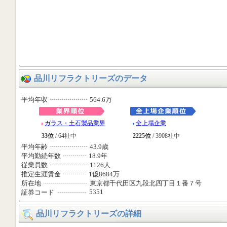
品川リフラクトリーズのデータ
平均年収
564.6万
ガラス・土石製品業界
全上場企業
33位
/ 64社中
2225位
/ 3908社中
平均年齢
43.9歳
平均勤続年数
18.9年
従業員数
1126人
推定生涯賃金
1億8684万
所在地
東京都千代田区九段北四丁目１番７号
5351
証券コード
品川リフラクトリーズの詳細