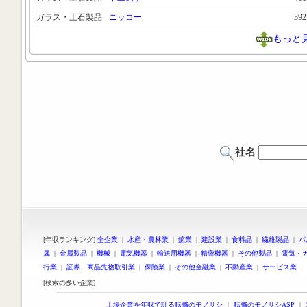
ガラス・土石製品
ニッコー
39
もっと
社名
[年収ランキング]
全企業
|
水産・農林業
|
鉱業
|
建設業
|
食料品
|
繊維製品
|
パ
属
|
金属製品
|
機械
|
電気機器
|
輸送用機器
|
精密機器
|
その他製品
|
電気・
行業
|
証券、商品先物取引業
|
保険業
|
その他金融業
|
不動産業
|
サービス業
[検索の多い企業]
上場企業を年収で計る転職のモノサシ
｜
転職のモノサシASP
｜