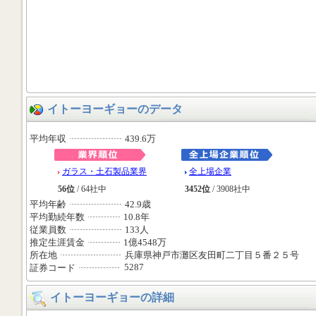
イトーヨーギョーのデータ
平均年収
439.6万
ガラス・土石製品業界
全上場企業
56位
/ 64社中
3452位
/ 3908社中
平均年齢
42.9歳
平均勤続年数
10.8年
従業員数
133人
推定生涯賃金
1億4548万
所在地
兵庫県神戸市灘区友田町二丁目５番２５号
5287
証券コード
イトーヨーギョーの詳細