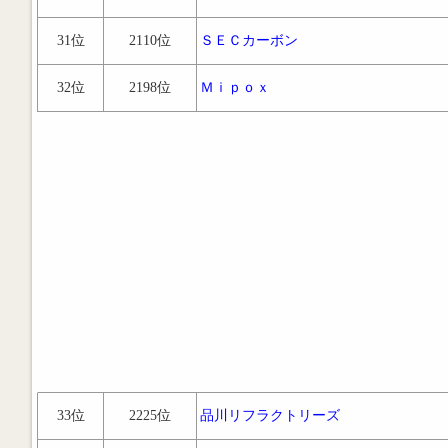
31位
2110位
ＳＥＣカーボン
32位
2198位
Ｍｉｐｏｘ
33位
2225位
品川リフラクトリーズ