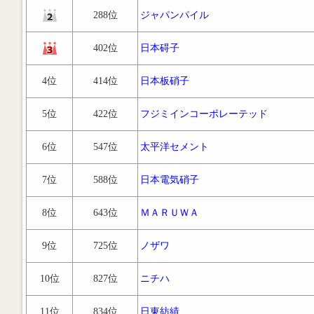
288位
ジャパンパイル
402位
日本碍子
4位
414位
日本板硝子
5位
422位
フジミインコーポレーテッド
6位
547位
太平洋セメント
7位
588位
日本電気硝子
8位
643位
ＭＡＲＵＷＡ
9位
725位
ノザワ
10位
827位
ニチハ
11位
834位
日東紡績