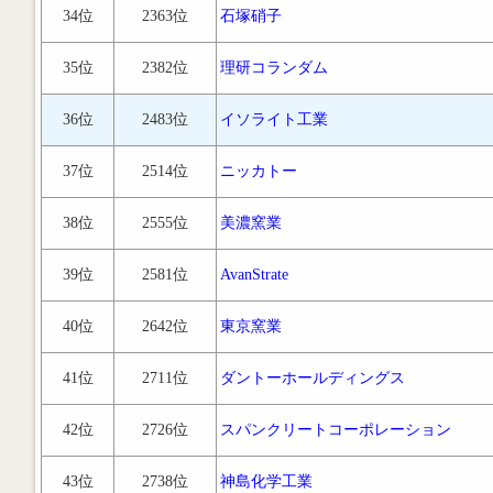
34位
2363位
石塚硝子
35位
2382位
理研コランダム
36位
2483位
イソライト工業
37位
2514位
ニッカトー
38位
2555位
美濃窯業
39位
2581位
AvanStrate
40位
2642位
東京窯業
41位
2711位
ダントーホールディングス
42位
2726位
スパンクリートコーポレーション
43位
2738位
神島化学工業