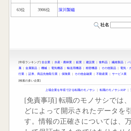
63位
3906位
深川製磁
社名
[年収ランキング]
全企業
|
水産・農林業
|
鉱業
|
建設業
|
食料品
|
繊維製品
|
パ
属
|
金属製品
|
機械
|
電気機器
|
輸送用機器
|
精密機器
|
その他製品
|
電気・
行業
|
証券、商品先物取引業
|
保険業
|
その他金融業
|
不動産業
|
サービス業
[検索の多い企業]
上場企業を年収で計る転職のモノサシ
｜
転職のモノサシASP
｜
[免責事項] 転職のモノサシでは、
どによって開示されたデータを
す。情報の正確さについては、