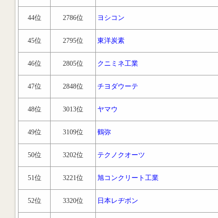
44位
2786位
ヨシコン
45位
2795位
東洋炭素
46位
2805位
クニミネ工業
47位
2848位
チヨダウーテ
48位
3013位
ヤマウ
49位
3109位
鶴弥
50位
3202位
テクノクオーツ
51位
3221位
旭コンクリート工業
52位
3320位
日本レヂボン