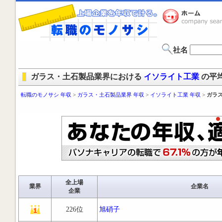
社名
ガラス・土石製品業界における
イソライト工業
の平
転職のモノサシ 年収
>
ガラス・土石製品業界 年収
>
イソライト工業 年収
>
ガラ
全上場
業界
企業名
企業
226位
旭硝子