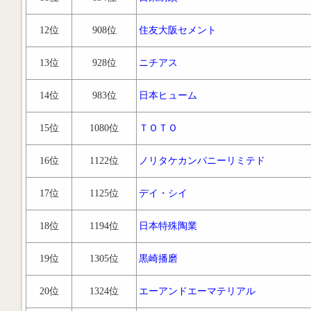
12位
908位
住友大阪セメント
13位
928位
ニチアス
14位
983位
日本ヒューム
15位
1080位
ＴＯＴＯ
16位
1122位
ノリタケカンパニーリミテド
17位
1125位
デイ・シイ
18位
1194位
日本特殊陶業
19位
1305位
黒崎播磨
20位
1324位
エーアンドエーマテリアル