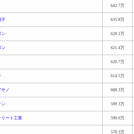
642.7万
硝子
635.8万
ボン
628.2万
ボン
621.4万
620.7万
ー
614.5万
アサノ
608.3万
サン
599.3万
クリート工業
590.0万
578.3万