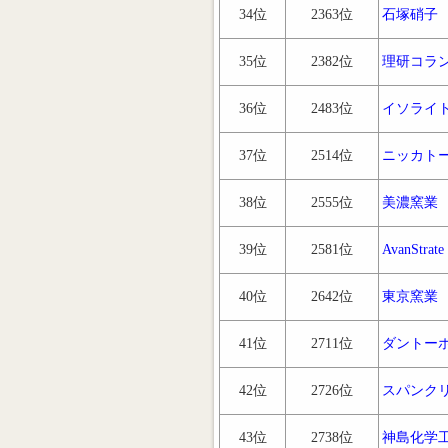
34位
2363位
石塚硝子
35位
2382位
理研コラ
36位
2483位
イソライ
37位
2514位
ニッカト
38位
2555位
美濃窯業
39位
2581位
AvanStrate
40位
2642位
東京窯業
41位
2711位
ダントー
42位
2726位
スパンク
43位
2738位
神島化学