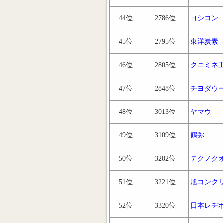
44位
2786位
ヨシコン
45位
2795位
東洋炭素
46位
2805位
クニミネ
47位
2848位
チヨダウ
48位
3013位
ヤマウ
49位
3109位
鶴弥
50位
3202位
テクノク
51位
3221位
旭コンク
52位
3320位
日本レヂ