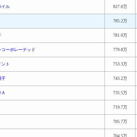
パイル
827.0万
785.2万
子
781.0万
ンコーポレーテッド
779.8万
メント
753.3万
硝子
743.2万
ＷＡ
735.5万
719.7万
705.7万
704.5万