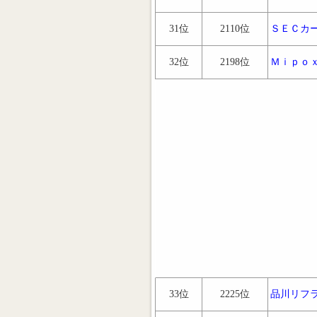
31位
2110位
ＳＥＣカ
32位
2198位
Ｍｉｐｏ
33位
2225位
品川リフ