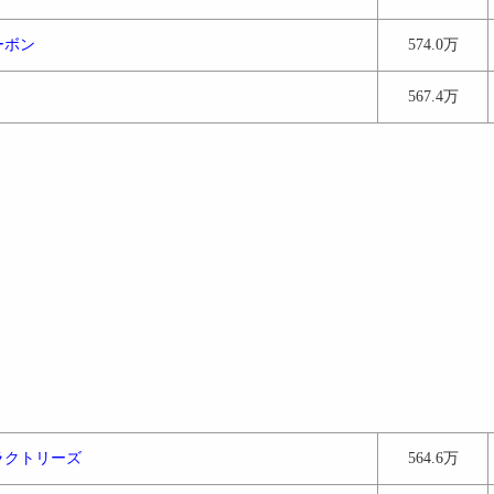
ーボン
574.0万
ｘ
567.4万
ラクトリーズ
564.6万