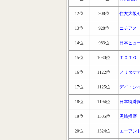
12位
908位
住友大阪
13位
928位
ニチアス
14位
983位
日本ヒュ
15位
1080位
ＴＯＴＯ
16位
1122位
ノリタケ
17位
1125位
デイ・シ
18位
1194位
日本特殊
19位
1305位
黒崎播磨
20位
1324位
エーアン