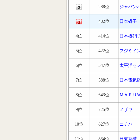
288位
ジャパン
402位
日本碍子
4位
414位
日本板硝
5位
422位
フジミイ
6位
547位
太平洋セ
7位
588位
日本電気
8位
643位
ＭＡＲＵ
9位
725位
ノザワ
10位
827位
ニチハ
11位
834位
日東紡績