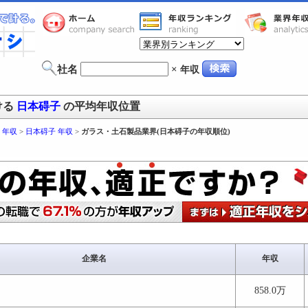
社名
×
年収
ける
日本碍子
の平均年収位置
 年収
>
日本碍子 年収
>
ガラス・土石製品業界(日本碍子の年収順位)
企業名
年収
858.0万