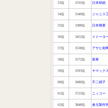
53位
3335位
日本研紙
54位
3349位
ジャニス
55位
3388位
日本興業
56位
3452位
イトーヨ
57位
3538位
アサヒ衛
58位
3572位
新東
59位
3593位
ヤマック
60位
3680位
不二硝子
61位
3725位
ニッコー
62位
3848位
倉元製作