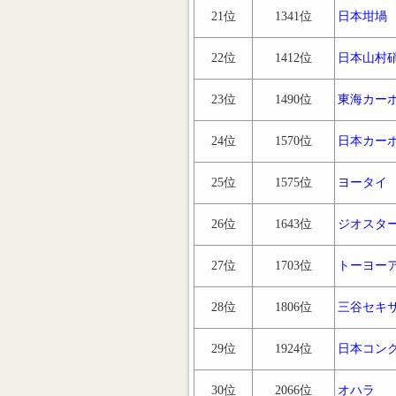
21位
1341位
日本坩堝
22位
1412位
日本山村
23位
1490位
東海カー
24位
1570位
日本カー
25位
1575位
ヨータイ
26位
1643位
ジオスタ
27位
1703位
トーヨー
28位
1806位
三谷セキ
29位
1924位
日本コン
30位
2066位
オハラ