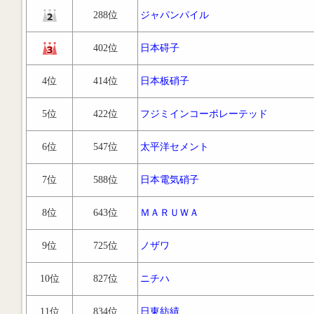
288位
ジャパンパイル
402位
日本碍子
4位
414位
日本板硝子
5位
422位
フジミインコーポレーテッド
6位
547位
太平洋セメント
7位
588位
日本電気硝子
8位
643位
ＭＡＲＵＷＡ
9位
725位
ノザワ
10位
827位
ニチハ
11位
834位
日東紡績