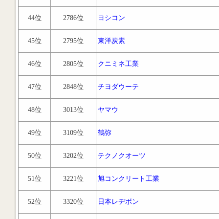
44位
2786位
ヨシコン
45位
2795位
東洋炭素
46位
2805位
クニミネ工業
47位
2848位
チヨダウーテ
48位
3013位
ヤマウ
49位
3109位
鶴弥
50位
3202位
テクノクオーツ
51位
3221位
旭コンクリート工業
52位
3320位
日本レヂボン