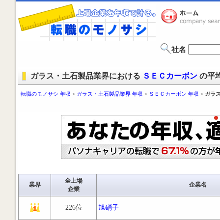
社名
ガラス・土石製品業界における
ＳＥＣカーボン
の平
転職のモノサシ 年収
>
ガラス・土石製品業界 年収
>
ＳＥＣカーボン 年収
>
ガラ
全上場
業界
企業名
企業
226位
旭硝子