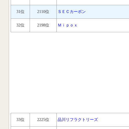
31位
2110位
ＳＥＣカーボン
32位
2198位
Ｍｉｐｏｘ
33位
2225位
品川リフラクトリーズ