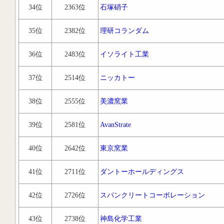
34位
2363位
石塚硝子
35位
2382位
理研コランダム
36位
2483位
イソライト工業
37位
2514位
ニッカトー
38位
2555位
美濃窯業
39位
2581位
AvanStrate
40位
2642位
東京窯業
41位
2711位
ダントーホールディングス
42位
2726位
スパンクリートコーポレーション
43位
2738位
神島化学工業