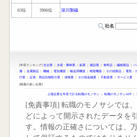
63位
3906位
深川製磁
社名
[年収ランキング]
全企業
|
水産・農林業
|
鉱業
|
建設業
|
食料品
|
繊維製品
|
パ
属
|
金属製品
|
機械
|
電気機器
|
輸送用機器
|
精密機器
|
その他製品
|
電気・
行業
|
証券、商品先物取引業
|
保険業
|
その他金融業
|
不動産業
|
サービス業
[検索の多い企業]
上場企業を年収で計る転職のモノサシ
｜
転職のモノサシASP
｜
[免責事項] 転職のモノサシでは、
どによって開示されたデータを
す。情報の正確さについては、