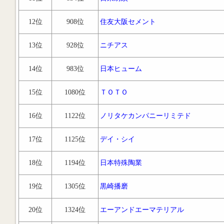
12位
908位
住友大阪セメント
13位
928位
ニチアス
14位
983位
日本ヒューム
15位
1080位
ＴＯＴＯ
16位
1122位
ノリタケカンパニーリミテド
17位
1125位
デイ・シイ
18位
1194位
日本特殊陶業
19位
1305位
黒崎播磨
20位
1324位
エーアンドエーマテリアル