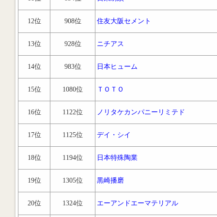
12位
908位
住友大阪セメント
13位
928位
ニチアス
14位
983位
日本ヒューム
15位
1080位
ＴＯＴＯ
16位
1122位
ノリタケカンパニーリミテド
17位
1125位
デイ・シイ
18位
1194位
日本特殊陶業
19位
1305位
黒崎播磨
20位
1324位
エーアンドエーマテリアル