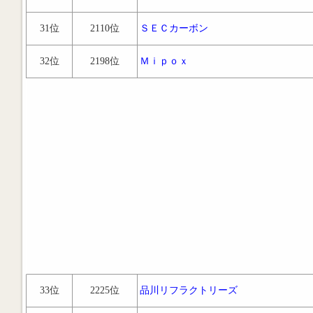
31位
2110位
ＳＥＣカーボン
32位
2198位
Ｍｉｐｏｘ
33位
2225位
品川リフラクトリーズ