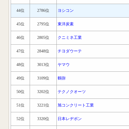
44位
2786位
ヨシコン
45位
2795位
東洋炭素
46位
2805位
クニミネ工業
47位
2848位
チヨダウーテ
48位
3013位
ヤマウ
49位
3109位
鶴弥
50位
3202位
テクノクオーツ
51位
3221位
旭コンクリート工業
52位
3320位
日本レヂボン