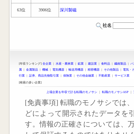
63位
3906位
深川製磁
社名
[年収ランキング]
全企業
|
水産・農林業
|
鉱業
|
建設業
|
食料品
|
繊維製品
|
パ
属
|
金属製品
|
機械
|
電気機器
|
輸送用機器
|
精密機器
|
その他製品
|
電気・
行業
|
証券、商品先物取引業
|
保険業
|
その他金融業
|
不動産業
|
サービス業
[検索の多い企業]
上場企業を年収で計る転職のモノサシ
｜
転職のモノサシASP
｜
[免責事項] 転職のモノサシでは、
どによって開示されたデータを
す。情報の正確さについては、