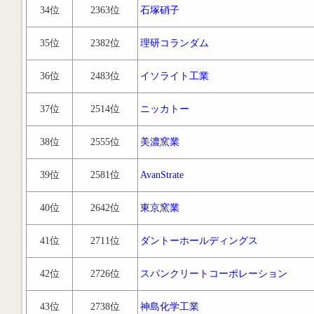
34位
2363位
石塚硝子
35位
2382位
理研コランダム
36位
2483位
イソライト工業
37位
2514位
ニッカトー
38位
2555位
美濃窯業
39位
2581位
AvanStrate
40位
2642位
東京窯業
41位
2711位
ダントーホールディングス
42位
2726位
スパンクリートコーポレーション
43位
2738位
神島化学工業