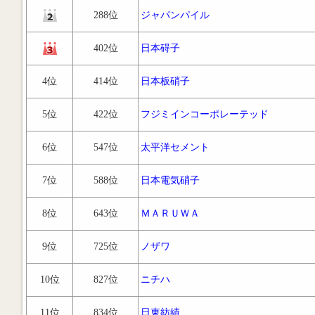
288位
ジャパンパイル
402位
日本碍子
4位
414位
日本板硝子
5位
422位
フジミインコーポレーテッド
6位
547位
太平洋セメント
7位
588位
日本電気硝子
8位
643位
ＭＡＲＵＷＡ
9位
725位
ノザワ
10位
827位
ニチハ
11位
834位
日東紡績