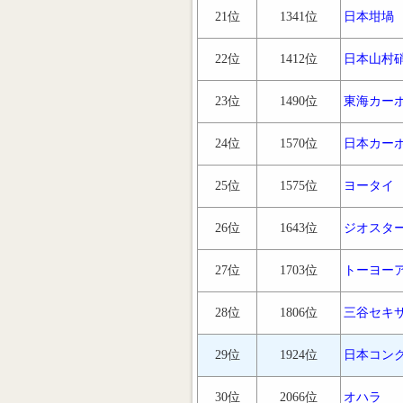
21位
1341位
日本坩堝
22位
1412位
日本山村
23位
1490位
東海カー
24位
1570位
日本カー
25位
1575位
ヨータイ
26位
1643位
ジオスタ
27位
1703位
トーヨー
28位
1806位
三谷セキ
29位
1924位
日本コン
30位
2066位
オハラ