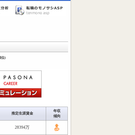
位)
年収
推定生涯賃金
傾向
28394万