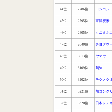
44位
2786位
ヨシコン
45位
2795位
東洋炭素
46位
2805位
クニミネ
47位
2848位
チヨダウ
48位
3013位
ヤマウ
49位
3109位
鶴弥
50位
3202位
テクノク
51位
3221位
旭コンク
52位
3320位
日本レヂ