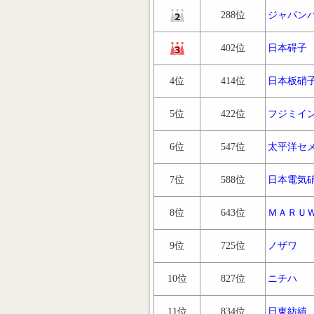
288位
ジャパン
402位
日本碍子
4位
414位
日本板硝
5位
422位
フジミイ
6位
547位
太平洋セ
7位
588位
日本電気
8位
643位
ＭＡＲＵ
9位
725位
ノザワ
10位
827位
ニチハ
11位
834位
日東紡績