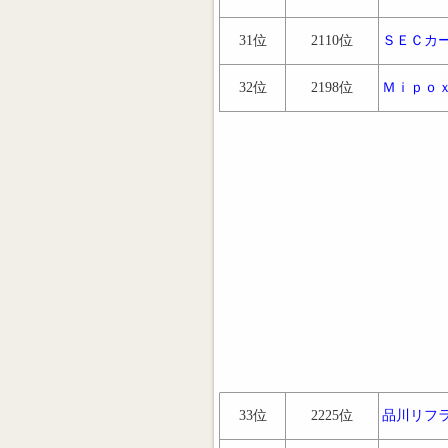
31位
2110位
ＳＥＣカ
32位
2198位
Ｍｉｐｏ
33位
2225位
品川リフ