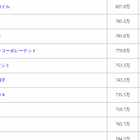
パイル
827.0万
785.2万
子
781.0万
ンコーポレーテッド
779.8万
メント
753.3万
硝子
743.2万
ＷＡ
735.5万
719.7万
705.7万
704.5万