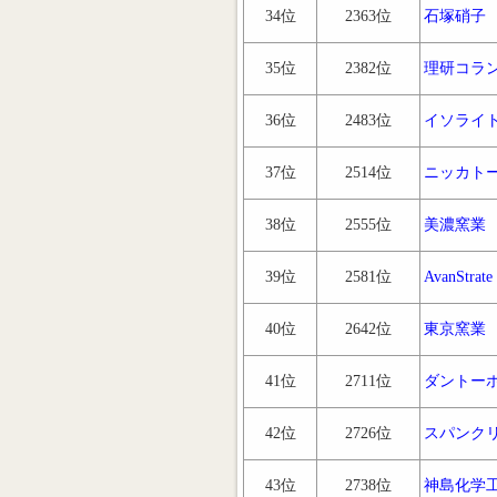
34位
2363位
石塚硝子
35位
2382位
理研コラ
36位
2483位
イソライ
37位
2514位
ニッカト
38位
2555位
美濃窯業
39位
2581位
AvanStrate
40位
2642位
東京窯業
41位
2711位
ダントー
42位
2726位
スパンク
43位
2738位
神島化学