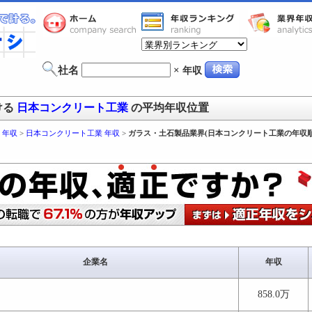
社名
×
年収
ける
日本コンクリート工業
の平均年収位置
 年収
>
日本コンクリート工業 年収
>
ガラス・土石製品業界(日本コンクリート工業の年収順
企業名
年収
858.0万