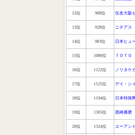
12位
908位
住友大阪
13位
928位
ニチアス
14位
983位
日本ヒュ
15位
1080位
ＴＯＴＯ
16位
1122位
ノリタケ
17位
1125位
デイ・シ
18位
1194位
日本特殊
19位
1305位
黒崎播磨
20位
1324位
エーアン