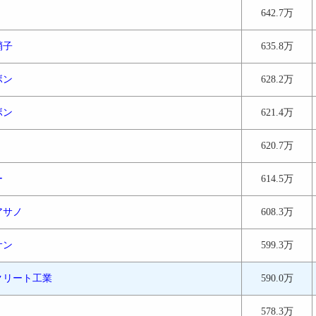
642.7万
硝子
635.8万
ボン
628.2万
ボン
621.4万
620.7万
ー
614.5万
アサノ
608.3万
サン
599.3万
クリート工業
590.0万
578.3万