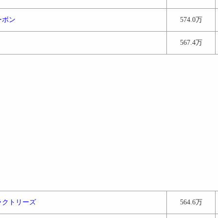
ーボン
574.0万
ｘ
567.4万
ラクトリーズ
564.6万