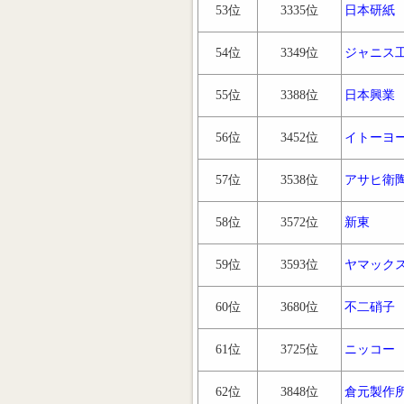
53位
3335位
日本研紙
54位
3349位
ジャニス
55位
3388位
日本興業
56位
3452位
イトーヨ
57位
3538位
アサヒ衛
58位
3572位
新東
59位
3593位
ヤマック
60位
3680位
不二硝子
61位
3725位
ニッコー
62位
3848位
倉元製作