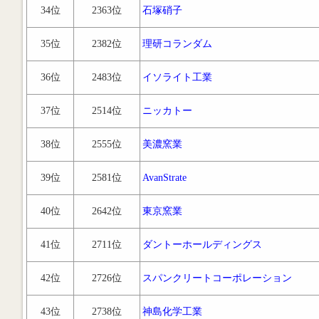
34位
2363位
石塚硝子
35位
2382位
理研コランダム
36位
2483位
イソライト工業
37位
2514位
ニッカトー
38位
2555位
美濃窯業
39位
2581位
AvanStrate
40位
2642位
東京窯業
41位
2711位
ダントーホールディングス
42位
2726位
スパンクリートコーポレーション
43位
2738位
神島化学工業