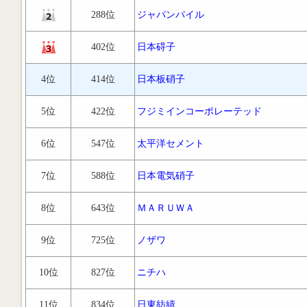
288位
ジャパンパイル
402位
日本碍子
4位
414位
日本板硝子
5位
422位
フジミインコーポレーテッド
6位
547位
太平洋セメント
7位
588位
日本電気硝子
8位
643位
ＭＡＲＵＷＡ
9位
725位
ノザワ
10位
827位
ニチハ
11位
834位
日東紡績