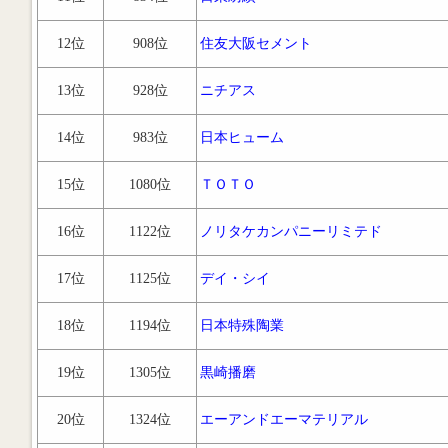
12位
908位
住友大阪セメント
13位
928位
ニチアス
14位
983位
日本ヒューム
15位
1080位
ＴＯＴＯ
16位
1122位
ノリタケカンパニーリミテド
17位
1125位
デイ・シイ
18位
1194位
日本特殊陶業
19位
1305位
黒崎播磨
20位
1324位
エーアンドエーマテリアル