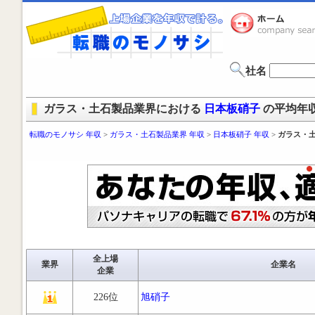
社名
ガラス・土石製品業界における
日本板硝子
の平均年
転職のモノサシ 年収
>
ガラス・土石製品業界 年収
>
日本板硝子 年収
>
ガラス・土
全上場
業界
企業名
企業
226位
旭硝子