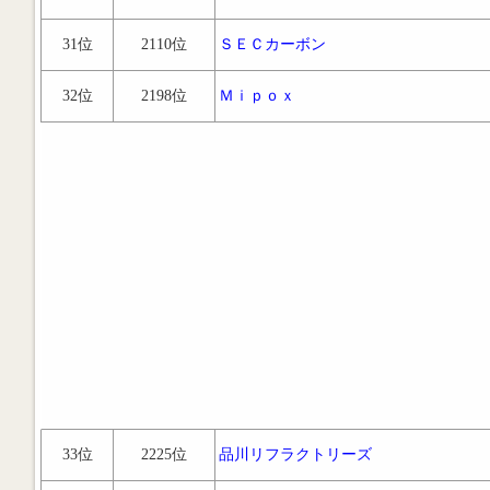
31位
2110位
ＳＥＣカーボン
32位
2198位
Ｍｉｐｏｘ
33位
2225位
品川リフラクトリーズ