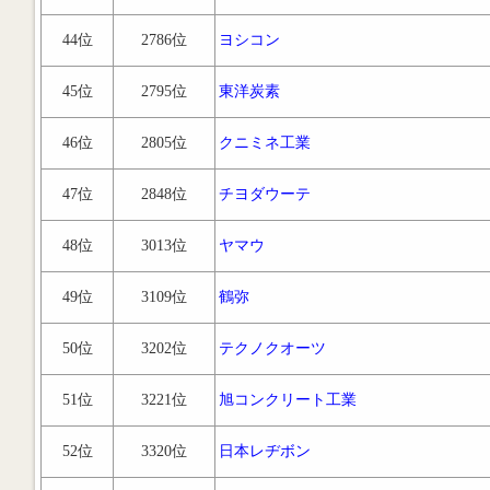
44位
2786位
ヨシコン
45位
2795位
東洋炭素
46位
2805位
クニミネ工業
47位
2848位
チヨダウーテ
48位
3013位
ヤマウ
49位
3109位
鶴弥
50位
3202位
テクノクオーツ
51位
3221位
旭コンクリート工業
52位
3320位
日本レヂボン