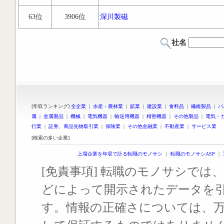
63位
3906位
深川製磁
社名
[年収ランキング]
全企業
|
水産・農林業
|
鉱業
|
建設業
|
食料品
|
繊維製品
|
パ
属
|
金属製品
|
機械
|
電気機器
|
輸送用機器
|
精密機器
|
その他製品
|
電気・
行業
|
証券、商品先物取引業
|
保険業
|
その他金融業
|
不動産業
|
サービス業
[検索の多い企業]
上場企業を年収で計る転職のモノサシ
｜
転職のモノサシASP
｜
[免責事項] 転職のモノサシでは、
どによって開示されたデータを
す。情報の正確さについては、