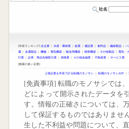
社名
[年収ランキング]
全企業
|
水産・農林業
|
鉱業
|
建設業
|
食料品
|
繊維製品
|
パ
属
|
金属製品
|
機械
|
電気機器
|
輸送用機器
|
精密機器
|
その他製品
|
電気・
行業
|
証券、商品先物取引業
|
保険業
|
その他金融業
|
不動産業
|
サービス業
[検索の多い企業]
上場企業を年収で計る転職のモノサシ
｜
転職のモノサシASP
｜
[免責事項] 転職のモノサシでは、
どによって開示されたデータを
す。情報の正確さについては、
して保証するものではありませ
生した不利益や問題について、