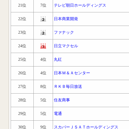
21位
7位
テレビ朝日ホールディングス
22位
日本商業開発
23位
ファナック
24位
日立マクセル
25位
4位
丸紅
26位
4位
日本Ｍ＆Ａセンター
27位
8位
ＲＫＢ毎日放送
28位
5位
住友商事
29位
5位
電通
30位
9位
スカパーＪＳＡＴホールディングス