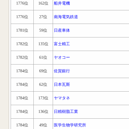
1776位
162位
船井電機
1776位
27位
南海電気鉄道
1781位
59位
日産車体
1782位
135位
富士精工
1782位
61位
ヤオコー
1784位
69位
佐賀銀行
1784位
62位
日本瓦斯
1784位
173位
ヤマタネ
1784位
136位
日精樹脂工業
1784位
49位
医学生物学研究所