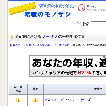
社名
全企業における
ノーリツ
の平均年収位置
転職のモノサシ 年収
>
全企業 年収
>
ノーリツ 年収
>
全企業(ノーリツの年収順位)
全上場
業界
企業名
企業
Ｍ＆Ａキャピタルパートナーズ