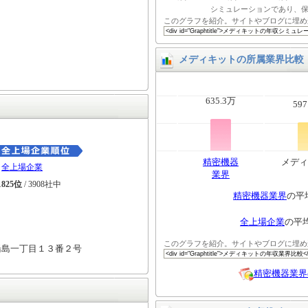
シミュレーションであり、
このグラフを紹介。サイトやブログに埋め
メディキットの所属業界比較
635.3万
597
精密機器
メディ
全上場企業
業界
1825位
/ 3908社中
精密機器業界
の平
全上場企業
の平
このグラフを紹介。サイトやブログに埋め
湯島一丁目１３番２号
精密機器業界