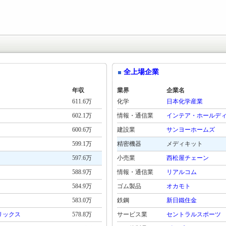
全上場企業
年収
業界
企業名
611.6万
化学
日本化学産業
602.1万
情報・通信業
インテア・ホールデ
600.6万
建設業
サンヨーホームズ
599.1万
精密機器
メディキット
597.6万
小売業
西松屋チェーン
588.9万
情報・通信業
リアルコム
584.9万
ゴム製品
オカモト
583.0万
鉄鋼
新日鐵住金
リックス
578.8万
サービス業
セントラルスポーツ