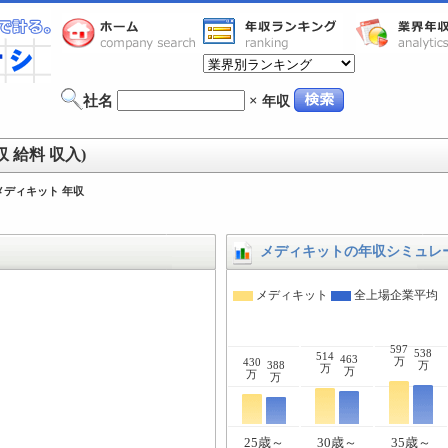
社名
×
年収
 給料 収入)
メディキット 年収
メディキットの年収シミュレ
メディキット
全上場企業平均
597
538
514
463
万
430
388
万
万
万
万
万
25歳～
30歳～
35歳～