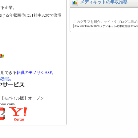
メディキットの年収推移
する企業。
おける年収順位は51社中32位で業界
このグラフを紹介。サイトやブログに埋め
使用できる
転職のモノサシASP
。
【モバイル版】オープン
mono.com/