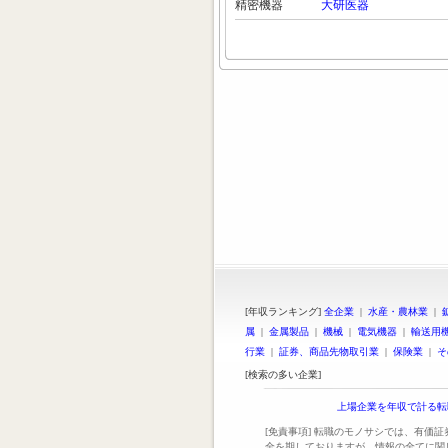
精密機器
大研医器
[年収ランキング]
全企業
|
水産・農林業
|
属
|
金属製品
|
機械
|
電気機器
|
輸送用
行業
|
証券、商品先物取引業
|
保険業
|
そ
[検索の多い企業]
上場企業を年収で計る転
[免責事項] 転職のモノサシでは、有価
全を期しておりますが、情報の全てに関