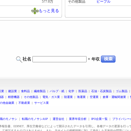
577.0万
その他製品
ピープル
もっと見る
社名
×
年収
鉱業
|
建設業
|
食料品
|
繊維製品
|
パルプ・紙
|
化学
|
医薬品
|
石油・石炭製品
|
ゴム製品
機器
|
精密機器
|
その他製品
|
電気・ガス業
|
陸運業
|
海運業
|
空運業
|
倉庫・運輸関連業
|
の他金融業
|
不動産業
|
サービス業
職のモノサシ
｜
転職のモノサシASP
｜
運営会社
｜
業界年収分析
｜
IPO企業一覧
｜
プライバシー
証券報告書、EDINET、厚生労働省などによって開示されたデータを引用し、各種データの更新を行
して保証するものではありません。また、当サイトの掲載情報に対して発生した不利益や問題につい