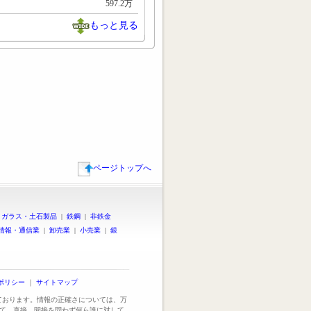
597.2万
もっと見る
ページトップへ
|
ガラス・土石製品
|
鉄鋼
|
非鉄金
情報・通信業
|
卸売業
|
小売業
|
銀
ポリシー
｜
サイトマップ
っております。情報の正確さについては、万
て、直接、間接を問わず何ら誰に対して