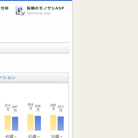
ーション
694
680
674
626
613
607
万
万
万
万
万
万
40歳～
45歳～
50歳～