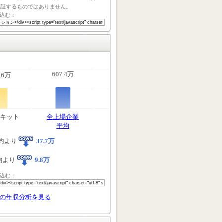
保証するものではありません。
込む：
607.4万
.6万
キット
全上場企業
平均
均より
37.7万
均より
9.8万
込む：
の年収分析を見る