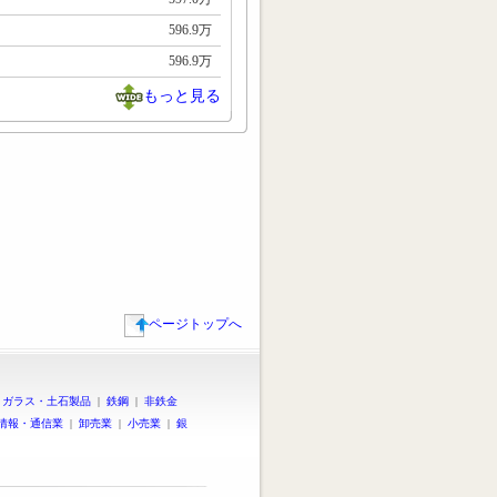
596.9万
596.9万
もっと見る
ページトップへ
|
ガラス・土石製品
|
鉄鋼
|
非鉄金
情報・通信業
|
卸売業
|
小売業
|
銀