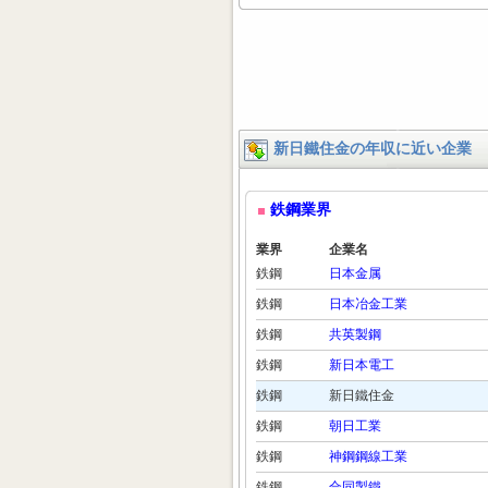
新日鐵住金の年収に近い企業
鉄鋼業界
業界
企業名
鉄鋼
日本金属
鉄鋼
日本冶金工業
鉄鋼
共英製鋼
鉄鋼
新日本電工
鉄鋼
新日鐵住金
鉄鋼
朝日工業
鉄鋼
神鋼鋼線工業
鉄鋼
合同製鐵