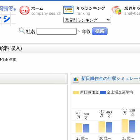
社名
×
年収
給料 収入)
鐵住金 年収
新日鐵住金の年収シミュレー
新日鐵住金
全上場企業平均
597
538
513
463
万
430
388
万
万
万
万
万
25歳～
30歳～
35歳～