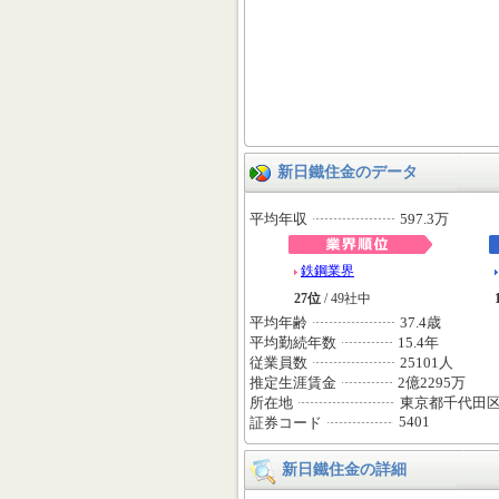
新日鐵住金のデータ
平均年収
597.3万
鉄鋼業界
27位
/ 49社中
平均年齢
37.4歳
平均勤続年数
15.4年
従業員数
25101人
推定生涯賃金
2億2295万
所在地
東京都千代田
5401
証券コード
新日鐵住金の詳細