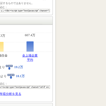
保証するものではありません。
込む：
607.4万
.3万
鐵住金
全上場企業
平均
より
19.2万
均より
10.1万
込む：
年収分析を見る