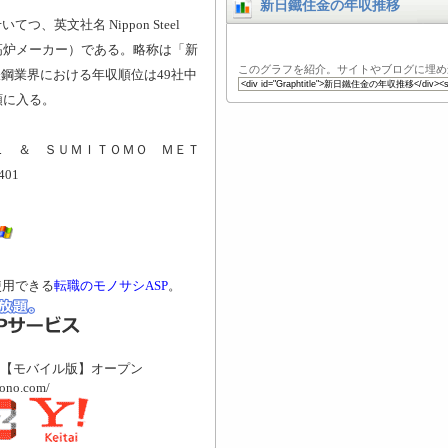
新日鐵住金の年収推移
、英文社名 Nippon Steel
会社（高炉メーカー）である。略称は「新
このグラフを紹介。サイトやブログに埋め
鉄鋼業界における年収順位は49社中
類に入る。
Ｌ ＆ ＳＵＭＩＴＯＭＯ ＭＥＴ
401
使用できる
転職のモノサシASP
。
【モバイル版】オープン
mono.com/