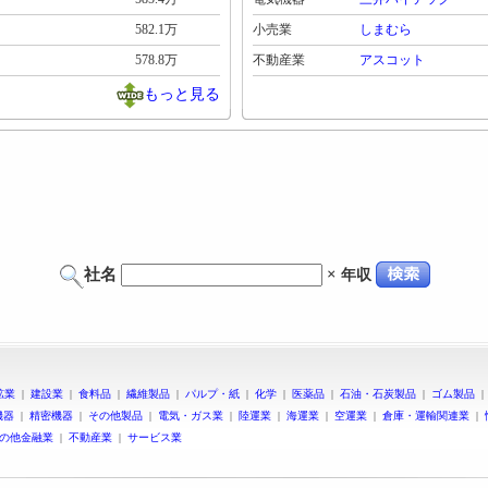
582.1万
小売業
しまむら
578.8万
不動産業
アスコット
もっと見る
社名
×
年収
鉱業
|
建設業
|
食料品
|
繊維製品
|
パルプ・紙
|
化学
|
医薬品
|
石油・石炭製品
|
ゴム製品
機器
|
精密機器
|
その他製品
|
電気・ガス業
|
陸運業
|
海運業
|
空運業
|
倉庫・運輸関連業
|
の他金融業
|
不動産業
|
サービス業