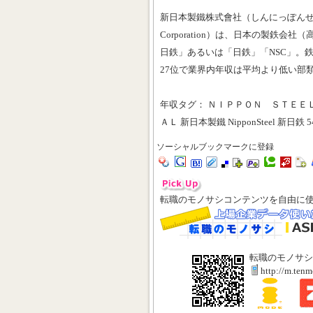
新日本製鐵株式會社（しんにっぽんせいてつ
Corporation）は、日本の製鉄
日鉄」あるいは「日鉄」「NSC」。
27位で業界内年収は平均より低い部
年収タグ： ＮＩＰＰＯＮ ＳＴＥＥ
ＡＬ 新日本製鐵 NipponSteel 新日鉄 5
ソーシャルブックマークに登録
転職のモノサシコンテンツを自由に
転職のモノサシ
http://m.ten