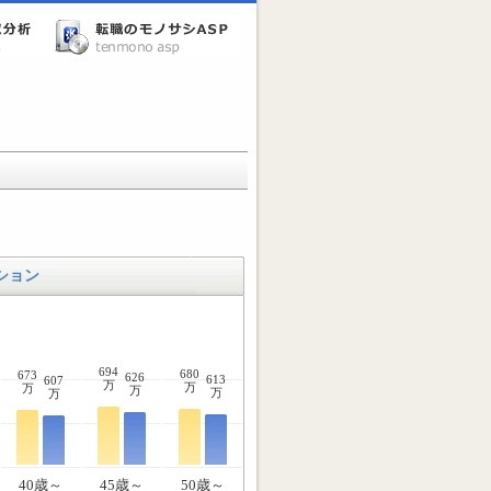
ション
694
680
673
626
613
607
万
万
万
万
万
万
40歳～
45歳～
50歳～