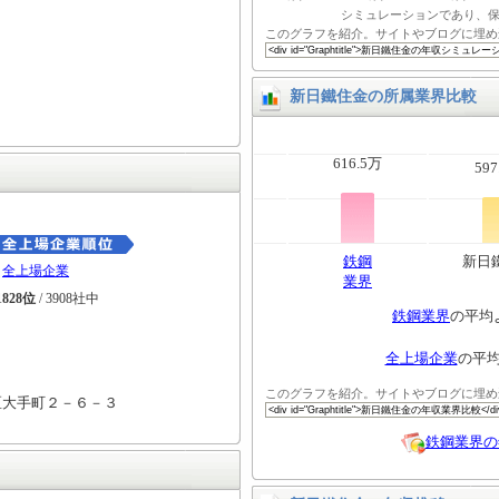
シミュレーションであり、
このグラフを紹介。サイトやブログに埋め
新日鐵住金の所属業界比較
616.5万
597
鉄鋼
新日
全上場企業
業界
1828位
/ 3908社中
鉄鋼業界
の平均
全上場企業
の平
このグラフを紹介。サイトやブログに埋め
区大手町２－６－３
鉄鋼業界の