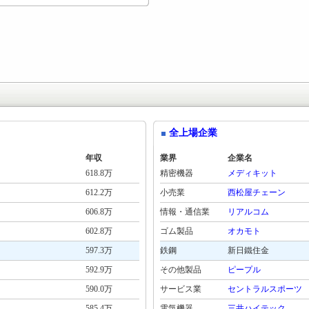
全上場企業
年収
業界
企業名
618.8万
精密機器
メディキット
612.2万
小売業
西松屋チェーン
606.8万
情報・通信業
リアルコム
602.8万
ゴム製品
オカモト
597.3万
鉄鋼
新日鐵住金
592.9万
その他製品
ピープル
590.0万
サービス業
セントラルスポーツ
585.4万
電気機器
三井ハイテック