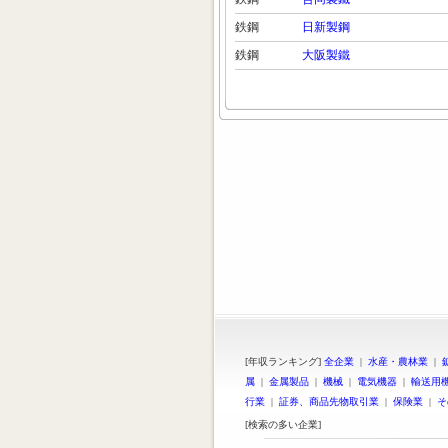
鉄鋼
日新製鋼
鉄鋼
大阪製鐵
[年収ランキング]
全企業
|
水産・農林業
|
属
|
金属製品
|
機械
|
電気機器
|
輸送用
行業
|
証券、商品先物取引業
|
保険業
|
そ
[検索の多い企業]