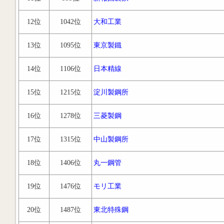
12位
1042位
大和工業
13位
1095位
東京製鐵
14位
1106位
日本精線
15位
1215位
淀川製鋼所
16位
1278位
三菱製鋼
17位
1315位
中山製鋼所
18位
1406位
丸一鋼管
19位
1476位
モリ工業
20位
1487位
東北特殊鋼