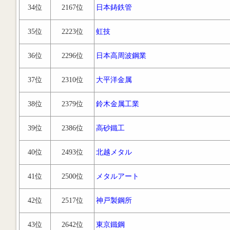
34位
2167位
日本鋳鉄管
35位
2223位
虹技
36位
2296位
日本高周波鋼業
37位
2310位
大平洋金属
38位
2379位
鈴木金属工業
39位
2386位
高砂鐵工
40位
2493位
北越メタル
41位
2500位
メタルアート
42位
2517位
神戸製鋼所
43位
2642位
東京鐵鋼