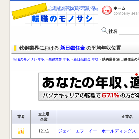
社名
鉄鋼業界における
新日鐵住金
の平均年収位置
転職のモノサシ 年収
>
鉄鋼業界 年収
>
新日鐵住金 年収
>
鉄鋼業界(新日鐵住金の
全上場
業界
企業名
企業
121位
ジェイ エフ イー ホールディングス