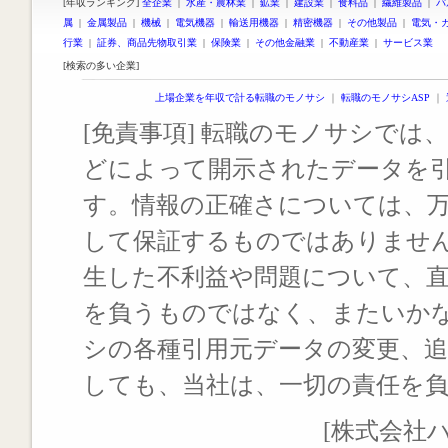
[年収ランキング]
全企業
|
水産・農林業
|
鉱業
|
建設業
|
食料品
|
繊維製品
|
パ
属
|
金属製品
|
機械
|
電気機器
|
輸送用機器
|
精密機器
|
その他製品
|
電気・
行業
|
証券、商品先物取引業
|
保険業
|
その他金融業
|
不動産業
|
サービス業
[検索の多い企業]
上場企業を年収で計る転職のモノサシ
｜
転職のモノサシASP
｜
[免責事項] 転職のモノサシでは、
どによって開示されたデータを
す。情報の正確さについては、
して保証するものではありませ
生した不利益や問題について、
を負うものではなく、またいか
シの各種引用元データの変更、
しても、当社は、一切の責任を
[株式会社