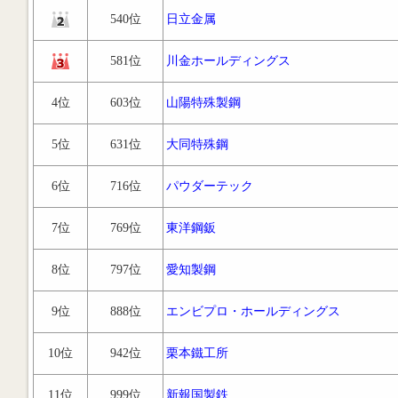
540位
日立金属
581位
川金ホールディングス
4位
603位
山陽特殊製鋼
5位
631位
大同特殊鋼
6位
716位
パウダーテック
7位
769位
東洋鋼鈑
8位
797位
愛知製鋼
9位
888位
エンビプロ・ホールディングス
10位
942位
栗本鐵工所
11位
999位
新報国製鉄