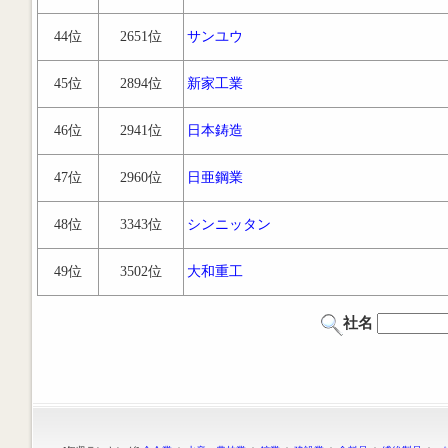
44位
2651位
サンユウ
45位
2894位
新家工業
46位
2941位
日本鋳造
47位
2960位
日亜鋼業
48位
3343位
シンニッタン
49位
3502位
大和重工
社名