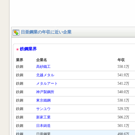
日亜鋼業の年収に近い企業
鉄鋼業界
業界
企業名
年収
鉄鋼
高砂鐵工
550.1万
鉄鋼
北越メタル
541.9万
鉄鋼
メタルアート
541.2万
鉄鋼
神戸製鋼所
540.0万
鉄鋼
東京鐵鋼
530.1万
鉄鋼
サンユウ
529.3万
鉄鋼
新家工業
506.2万
鉄鋼
日本鋳造
501.1万
鉄鋼
日亜鋼業
498.6万