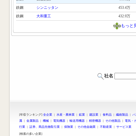
鉄鋼
シンニッタン
453.4万
鉄鋼
大和重工
432.9万
もっと
社名
[年収ランキング]
全企業
|
水産・農林業
|
鉱業
|
建設業
|
食料品
|
繊維製品
|
パ
属
|
金属製品
|
機械
|
電気機器
|
輸送用機器
|
精密機器
|
その他製品
|
電気・
行業
|
証券、商品先物取引業
|
保険業
|
その他金融業
|
不動産業
|
サービス業
[検索の多い企業]