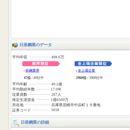
日亜鋼業のデータ
平均年収
498.6万
鉄鋼業界
全上場企業
47位
/ 49社中
2960位
/ 3908社中
平均年齢
40.2歳
平均勤続年数
17.0年
従業員数
287人
推定生涯賃金
1億6500万
所在地
兵庫県尼崎市中浜町１９番地
5658
証券コード
日亜鋼業の詳細