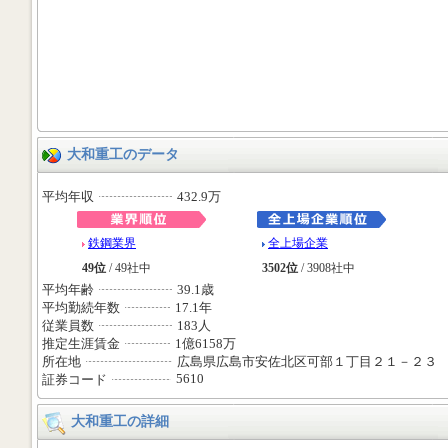
大和重工のデータ
平均年収
432.9万
鉄鋼業界
全上場企業
49位
/ 49社中
3502位
/ 3908社中
平均年齢
39.1歳
平均勤続年数
17.1年
従業員数
183人
推定生涯賃金
1億6158万
所在地
広島県広島市安佐北区可部１丁目２１－２３
5610
証券コード
大和重工の詳細