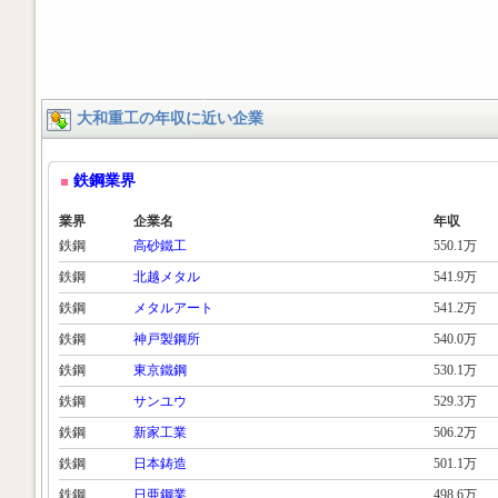
大和重工の年収に近い企業
鉄鋼業界
業界
企業名
年収
鉄鋼
高砂鐵工
550.1万
鉄鋼
北越メタル
541.9万
鉄鋼
メタルアート
541.2万
鉄鋼
神戸製鋼所
540.0万
鉄鋼
東京鐵鋼
530.1万
鉄鋼
サンユウ
529.3万
鉄鋼
新家工業
506.2万
鉄鋼
日本鋳造
501.1万
鉄鋼
日亜鋼業
498.6万