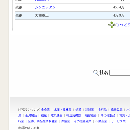
鉄鋼
シンニッタン
453.4万
鉄鋼
大和重工
432.9万
もっと
社名
[年収ランキング]
全企業
|
水産・農林業
|
鉱業
|
建設業
|
食料品
|
繊維製品
|
パ
属
|
金属製品
|
機械
|
電気機器
|
輸送用機器
|
精密機器
|
その他製品
|
電気・
行業
|
証券、商品先物取引業
|
保険業
|
その他金融業
|
不動産業
|
サービス業
[検索の多い企業]