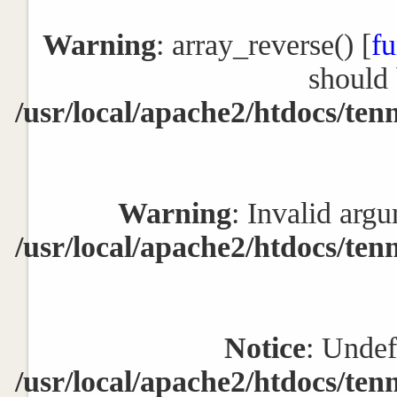
Warning
: array_reverse() [
fu
should 
/usr/local/apache2/htdocs/ten
Warning
: Invalid argu
/usr/local/apache2/htdocs/ten
Notice
: Undef
/usr/local/apache2/htdocs/ten