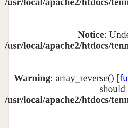
/usr/local/apache2/htdocs/ten
Notice
: Unde
/usr/local/apache2/htdocs/ten
Warning
: array_reverse() [
fu
should 
/usr/local/apache2/htdocs/ten