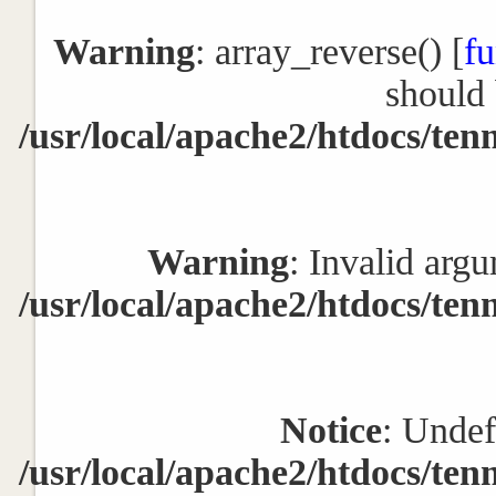
Warning
: array_reverse() [
fu
should 
/usr/local/apache2/htdocs/ten
Warning
: Invalid argu
/usr/local/apache2/htdocs/ten
Notice
: Undef
/usr/local/apache2/htdocs/ten