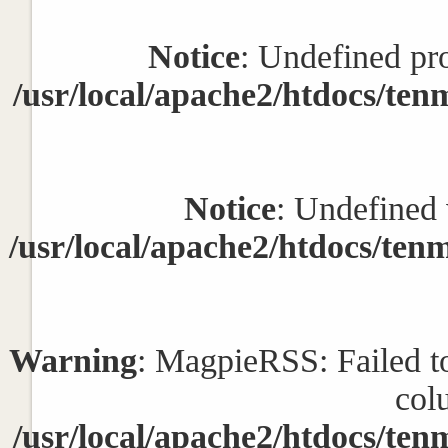
Notice
: Undefined pr
/usr/local/apache2/htdocs/tenm
Notice
: Undefined 
/usr/local/apache2/htdocs/tenm
Warning
: MagpieRSS: Failed to 
col
/usr/local/apache2/htdocs/tenm