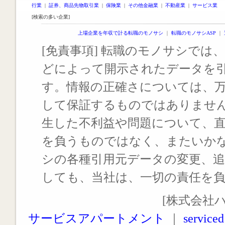
行業
|
証券、商品先物取引業
|
保険業
|
その他金融業
|
不動産業
|
サービス業
[検索の多い企業]
上場企業を年収で計る転職のモノサシ
｜
転職のモノサシASP
｜
[免責事項] 転職のモノサシでは、
どによって開示されたデータを
す。情報の正確さについては、
して保証するものではありませ
生した不利益や問題について、
を負うものではなく、またいか
シの各種引用元データの変更、
しても、当社は、一切の責任を
[株式会社
サービスアパートメント
｜
serviced