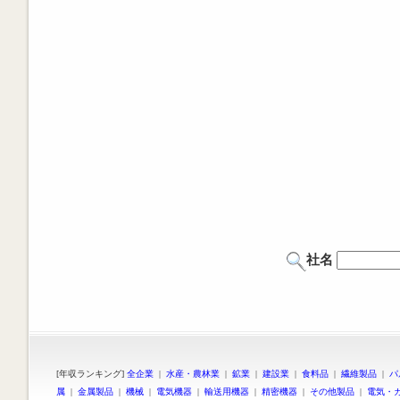
社名
[年収ランキング]
全企業
|
水産・農林業
|
鉱業
|
建設業
|
食料品
|
繊維製品
|
パ
属
|
金属製品
|
機械
|
電気機器
|
輸送用機器
|
精密機器
|
その他製品
|
電気・