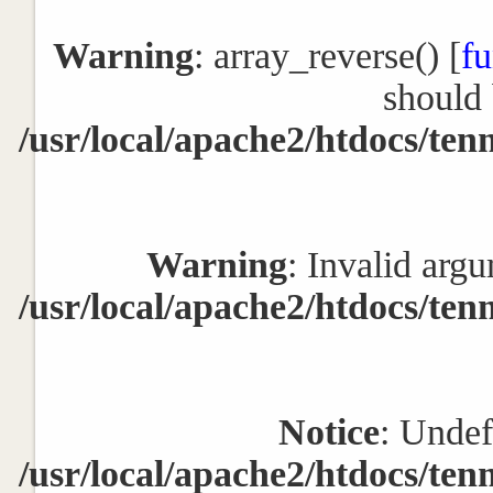
Warning
: array_reverse() [
fu
should 
/usr/local/apache2/htdocs/ten
Warning
: Invalid argu
/usr/local/apache2/htdocs/ten
Notice
: Undef
/usr/local/apache2/htdocs/ten