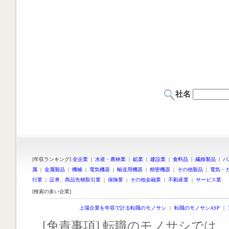
社名
[年収ランキング]
全企業
|
水産・農林業
|
鉱業
|
建設業
|
食料品
|
繊維製品
|
パ
属
|
金属製品
|
機械
|
電気機器
|
輸送用機器
|
精密機器
|
その他製品
|
電気・
行業
|
証券、商品先物取引業
|
保険業
|
その他金融業
|
不動産業
|
サービス業
[検索の多い企業]
上場企業を年収で計る転職のモノサシ
｜
転職のモノサシASP
｜
[免責事項] 転職のモノサシでは、