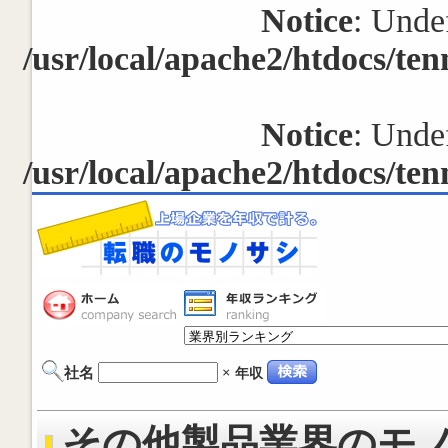
Notice
: Undef
/usr/local/apache2/htdocs/ten
Notice
: Undef
/usr/local/apache2/htdocs/ten
社名
×
年収
その他製品業界のモノサ