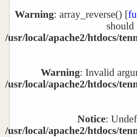
Warning
: array_reverse() [
fu
should 
/usr/local/apache2/htdocs/ten
Warning
: Invalid argu
/usr/local/apache2/htdocs/ten
Notice
: Undef
/usr/local/apache2/htdocs/ten