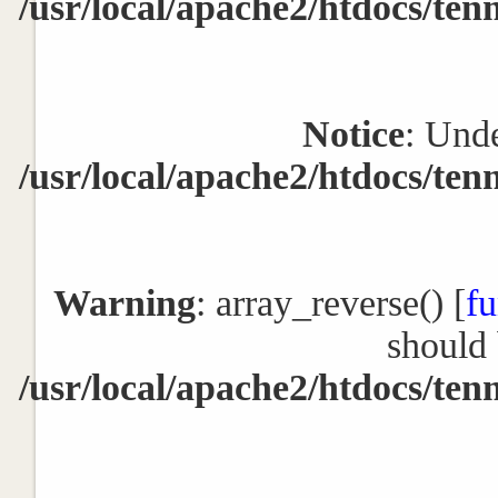
/usr/local/apache2/htdocs/ten
Notice
: Unde
/usr/local/apache2/htdocs/ten
Warning
: array_reverse() [
fu
should 
/usr/local/apache2/htdocs/ten