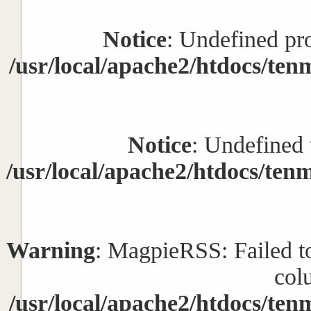
Notice
: Undefined pr
/usr/local/apache2/htdocs/tenm
Notice
: Undefined 
/usr/local/apache2/htdocs/tenm
Warning
: MagpieRSS: Failed to 
col
/usr/local/apache2/htdocs/tenm