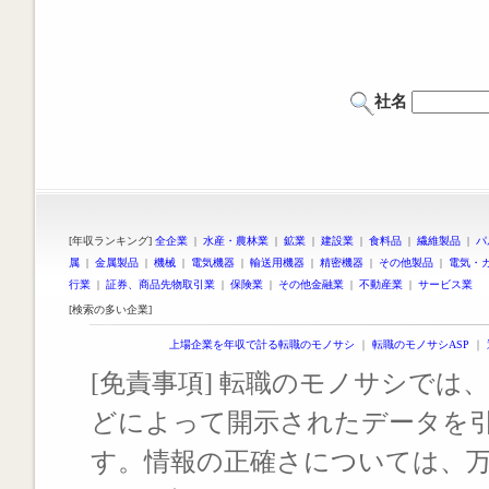
社名
[年収ランキング]
全企業
|
水産・農林業
|
鉱業
|
建設業
|
食料品
|
繊維製品
|
パ
属
|
金属製品
|
機械
|
電気機器
|
輸送用機器
|
精密機器
|
その他製品
|
電気・
行業
|
証券、商品先物取引業
|
保険業
|
その他金融業
|
不動産業
|
サービス業
[検索の多い企業]
上場企業を年収で計る転職のモノサシ
｜
転職のモノサシASP
｜
[免責事項] 転職のモノサシでは、
どによって開示されたデータを
す。情報の正確さについては、