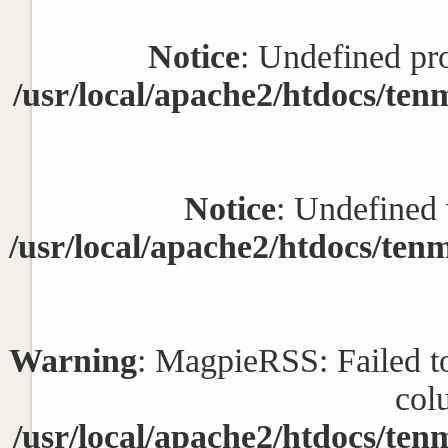
Notice
: Undefined pr
/usr/local/apache2/htdocs/tenm
Notice
: Undefined 
/usr/local/apache2/htdocs/tenm
Warning
: MagpieRSS: Failed to 
col
/usr/local/apache2/htdocs/tenm