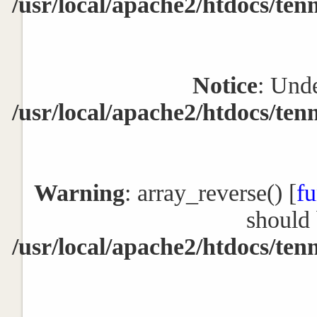
/usr/local/apache2/htdocs/ten
Notice
: Unde
/usr/local/apache2/htdocs/ten
Warning
: array_reverse() [
fu
should 
/usr/local/apache2/htdocs/ten