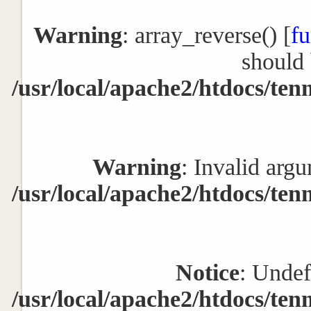
Warning
: array_reverse() [
fu
should 
/usr/local/apache2/htdocs/ten
Warning
: Invalid argu
/usr/local/apache2/htdocs/ten
Notice
: Undef
/usr/local/apache2/htdocs/ten