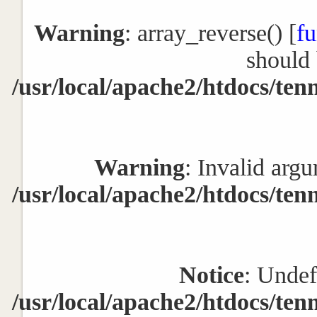
Warning
: array_reverse() [
fu
should 
/usr/local/apache2/htdocs/ten
Warning
: Invalid argu
/usr/local/apache2/htdocs/ten
Notice
: Undef
/usr/local/apache2/htdocs/ten