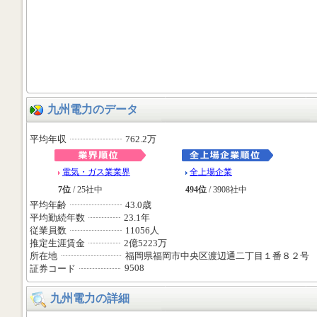
九州電力のデータ
平均年収
762.2万
電気・ガス業業界
全上場企業
7位
/ 25社中
494位
/ 3908社中
平均年齢
43.0歳
平均勤続年数
23.1年
従業員数
11056人
推定生涯賃金
2億5223万
所在地
福岡県福岡市中央区渡辺通二丁目１番８２号
9508
証券コード
九州電力の詳細