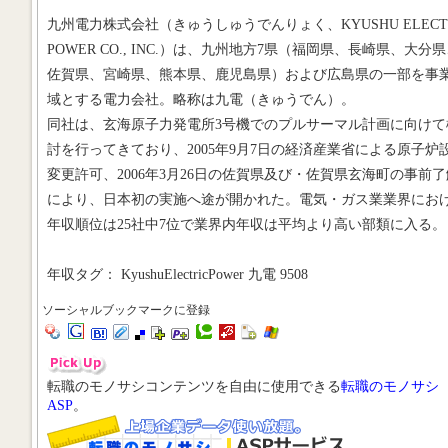
九州電力株式会社（きゅうしゅうでんりょく、KYUSHU ELECTR
POWER CO., INC.）は、九州地方7県（福岡県、長崎県、大分
佐賀県、宮崎県、熊本県、鹿児島県）および広島県の一部を事
域とする電力会社。略称は九電（きゅうでん）。
同社は、玄海原子力発電所3号機でのプルサーマル計画に向けて
討を行ってきており、2005年9月7日の経済産業省による原子炉
変更許可、2006年3月26日の佐賀県及び・佐賀県玄海町の事前了
により、日本初の実施へ途が開かれた。電気・ガス業業界にお
年収順位は25社中7位で業界内年収は平均より高い部類に入る。
年収タグ： KyushuElectricPower 九電 9508
ソーシャルブックマークに登録
転職のモノサシコンテンツを自由に使用できる
転職のモノサシ
ASP
。