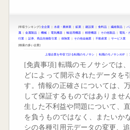
[年収ランキング]
全企業
|
水産・農林業
|
鉱業
|
建設業
|
食料品
|
繊維製品
|
パ
属
|
金属製品
|
機械
|
電気機器
|
輸送用機器
|
精密機器
|
その他製品
|
電気・
行業
|
証券、商品先物取引業
|
保険業
|
その他金融業
|
不動産業
|
サービス業
[検索の多い企業]
上場企業を年収で計る転職のモノサシ
｜
転職のモノサシASP
｜
[免責事項] 転職のモノサシでは、
どによって開示されたデータを
す。情報の正確さについては、
して保証するものではありませ
生した不利益や問題について、
を負うものではなく、またいか
シの各種引用元データの変更、