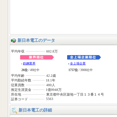
新日本電工のデータ
平均年収
602.8万
鉄鋼業界
全上場企業
26位
/ 49社中
1757位
/ 3908社中
平均年齢
42.2歳
平均勤続年数
18.1年
従業員数
480人
推定生涯賃金
1億9948万
所在地
東京都中央区築地一丁目１３番１４号
5563
証券コード
新日本電工の詳細