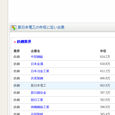
新日本電工の年収に近い企業
鉄鋼業界
業界
企業名
年収
鉄鋼
中部鋼鈑
624.2万
鉄鋼
日本金属
618.8万
鉄鋼
日本冶金工業
612.2万
鉄鋼
共英製鋼
606.8万
鉄鋼
新日本電工
602.8万
鉄鋼
新日鐵住金
597.3万
鉄鋼
朝日工業
592.9万
鉄鋼
神鋼鋼線工業
590.0万
鉄鋼
合同製鐵
585.4万