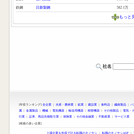
鉄鋼
日新製鋼
582.1万
もっと
社名
[年収ランキング]
全企業
|
水産・農林業
|
鉱業
|
建設業
|
食料品
|
繊維製品
|
パ
属
|
金属製品
|
機械
|
電気機器
|
輸送用機器
|
精密機器
|
その他製品
|
電気・
行業
|
証券、商品先物取引業
|
保険業
|
その他金融業
|
不動産業
|
サービス業
[検索の多い企業]
上場企業を年収で計る転職のモノサシ
｜
転職のモノサシASP
｜