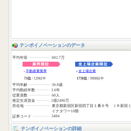
テンポイノベーションのデータ
平均年収
602.7万
不動産業業界
全上場企業
73位
/ 129社中
1758位
/ 3908社中
平均年齢
36.8歳
平均勤続年数
3.6年
従業員数
60人
推定生涯賃金
2億2496万
所在地
東京都新宿区新宿四丁目１番６号 ＪＲ新宿
イナタワー10階
3484
証券コード
テンポイノベーションの詳細