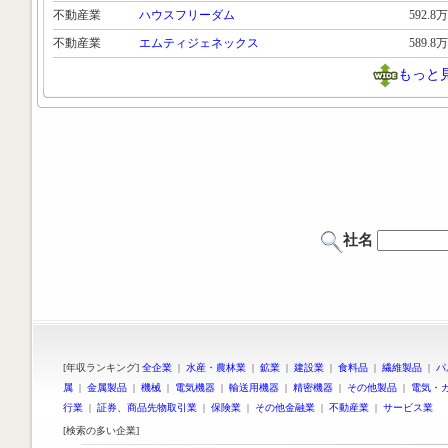
不動産業
ハウスフリーダム
592.8万
不動産業
エムティジェネックス
589.8万
もっと
社名
[年収ランキング]
全企業
|
水産・農林業
|
鉱業
|
建設業
|
食料品
|
繊維製品
|
パ
属
|
金属製品
|
機械
|
電気機器
|
輸送用機器
|
精密機器
|
その他製品
|
電気・
行業
|
証券、商品先物取引業
|
保険業
|
その他金融業
|
不動産業
|
サービス業
[検索の多い企業]