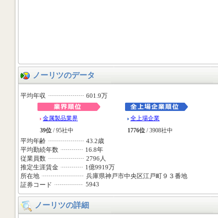
ノーリツのデータ
平均年収
601.9万
金属製品業界
全上場企業
39位
/ 95社中
1776位
/ 3908社中
平均年齢
43.2歳
平均勤続年数
16.8年
従業員数
2796人
推定生涯賃金
1億9919万
所在地
兵庫県神戸市中央区江戸町９３番地
5943
証券コード
ノーリツの詳細