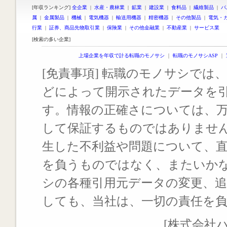
[年収ランキング]
全企業
|
水産・農林業
|
鉱業
|
建設業
|
食料品
|
繊維製品
|
パ
属
|
金属製品
|
機械
|
電気機器
|
輸送用機器
|
精密機器
|
その他製品
|
電気・
行業
|
証券、商品先物取引業
|
保険業
|
その他金融業
|
不動産業
|
サービス業
[検索の多い企業]
上場企業を年収で計る転職のモノサシ
｜
転職のモノサシASP
｜
[免責事項] 転職のモノサシでは、
どによって開示されたデータを
す。情報の正確さについては、
して保証するものではありませ
生した不利益や問題について、
を負うものではなく、またいか
シの各種引用元データの変更、
しても、当社は、一切の責任を
[株式会社