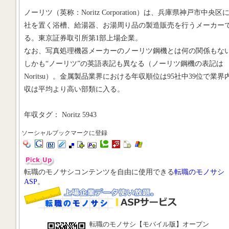
ノーリツ（英称：Noritz Corporation）は、兵庫県神戸市中央区
社を置く浴槽、給湯器、お湯周り品の製造販売を行うメーカー
る。東京証券取引所第1部上場企業。
なお、写真処理機器メーカーのノーリツ鋼機とは何の関係もな
しかも“ノーリツ”の英語表記も異なる（ノーリツ鋼機の表記は
Noritsu）。金属製品業界における年収順位は95社中39位で業界
収は平均より高い部類に入る。
年収タグ： Noritz 5943
ソーシャルブックマークに登録
転職のモノサシコンテンツを自由に使用できる
転職のモノサシ
ASP
。
転職のモノサシ【モバイル版】オープン