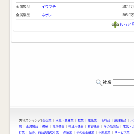
金属製品
イワブチ
587.4万
金属製品
ネポン
585.0万
もっと
社名
[年収ランキング]
全企業
|
水産・農林業
|
鉱業
|
建設業
|
食料品
|
繊維製品
|
パ
属
|
金属製品
|
機械
|
電気機器
|
輸送用機器
|
精密機器
|
その他製品
|
電気・
行業
|
証券、商品先物取引業
|
保険業
|
その他金融業
|
不動産業
|
サービス業