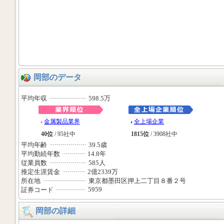
岡部のデータ
平均年収
598.5万
金属製品業界
全上場企業
40位
/ 95社中
1815位
/ 3908社中
平均年齢
39.5歳
平均勤続年数
14.8年
従業員数
585人
推定生涯賃金
2億2339万
所在地
東京都墨田区押上二丁目８番２号
5959
証券コード
岡部の詳細