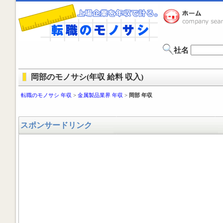
社名
岡部のモノサシ(年収 給料 収入)
転職のモノサシ 年収
>
金属製品業界 年収
>
岡部 年収
スポンサードリンク