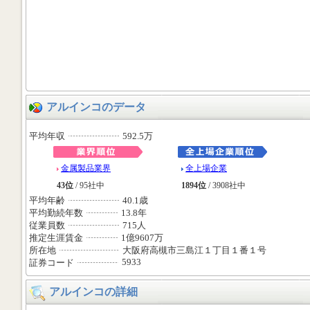
アルインコのデータ
平均年収
592.5万
金属製品業界
全上場企業
43位
/ 95社中
1894位
/ 3908社中
平均年齢
40.1歳
平均勤続年数
13.8年
従業員数
715人
推定生涯賃金
1億9607万
所在地
大阪府高槻市三島江１丁目１番１号
5933
証券コード
アルインコの詳細