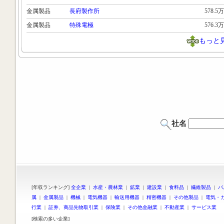
金属製品
長府製作所
578.5万
金属製品
特殊電極
576.3万
もっと
社名
[年収ランキング]
全企業
|
水産・農林業
|
鉱業
|
建設業
|
食料品
|
繊維製品
|
パ
属
|
金属製品
|
機械
|
電気機器
|
輸送用機器
|
精密機器
|
その他製品
|
電気・
行業
|
証券、商品先物取引業
|
保険業
|
その他金融業
|
不動産業
|
サービス業
[検索の多い企業]