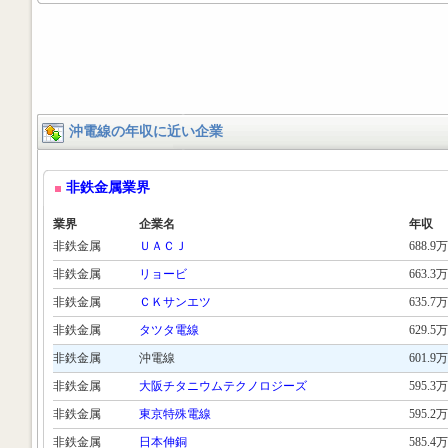
沖電線の年収に近い企業
非鉄金属業界
業界
企業名
年収
非鉄金属
ＵＡＣＪ
688.9万
非鉄金属
リョービ
663.3万
非鉄金属
ＣＫサンエツ
635.7万
非鉄金属
タツタ電線
629.5万
非鉄金属
沖電線
601.9万
非鉄金属
大阪チタニウムテクノロジーズ
595.3万
非鉄金属
東京特殊電線
595.2万
非鉄金属
日本伸銅
585.4万