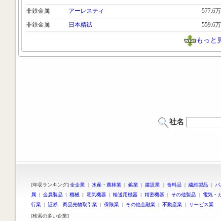
非鉄金属
アーレスティ
577.6万
非鉄金属
日本精鉱
559.6万
もっと
社名
[年収ランキング]
全企業
|
水産・農林業
|
鉱業
|
建設業
|
食料品
|
繊維製品
|
パ
属
|
金属製品
|
機械
|
電気機器
|
輸送用機器
|
精密機器
|
その他製品
|
電気・
行業
|
証券、商品先物取引業
|
保険業
|
その他金融業
|
不動産業
|
サービス業
[検索の多い企業]