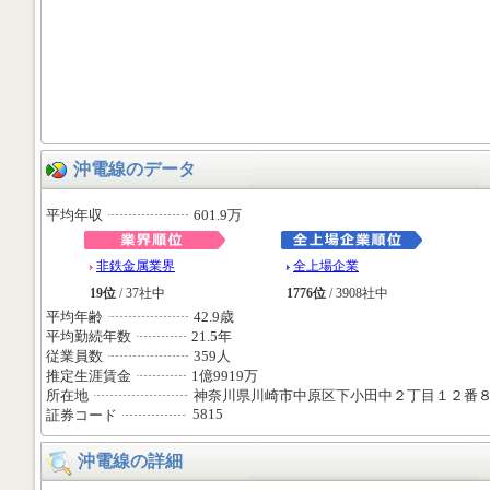
沖電線のデータ
平均年収
601.9万
非鉄金属業界
全上場企業
19位
/ 37社中
1776位
/ 3908社中
平均年齢
42.9歳
平均勤続年数
21.5年
従業員数
359人
推定生涯賃金
1億9919万
所在地
神奈川県川崎市中原区下小田中２丁目１２番
5815
証券コード
沖電線の詳細