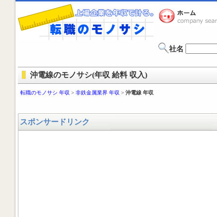
社名
沖電線のモノサシ(年収 給料 収入)
転職のモノサシ 年収
>
非鉄金属業界 年収
>
沖電線 年収
スポンサードリンク