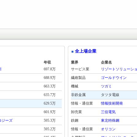
全上場企業
年収
業界
企業名
所
697.8万
サービス業
リゾートソリューシ
688.9万
繊維製品
ゴールドウイン
663.3万
機械
ツガミ
635.7万
非鉄金属
タツタ電線
629.5万
情報・通信業
情報技術開発
601.9万
卸売業
三信電気
ロジーズ
595.3万
鉄鋼
東北特殊鋼
595.2万
情報・通信業
オリコン