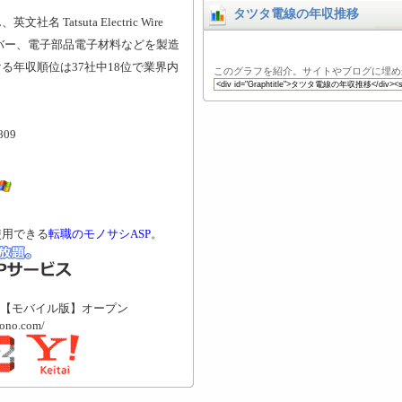
タツタ電線の年収推移
atsuta Electric Wire
ファイバー、電子部品電子材料などを製造
る年収順位は37社中18位で業界内
このグラフを紹介。サイトやブログに埋め
809
使用できる
転職のモノサシASP
。
【モバイル版】オープン
mono.com/