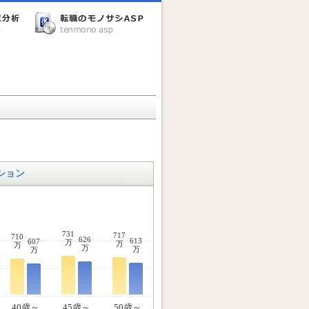
ション
731
717
710
626
613
607
万
万
万
万
万
万
40歳～
45歳～
50歳～