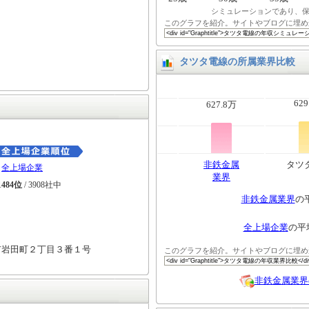
シミュレーションであり、
このグラフを紹介。サイトやブログに埋め
タツタ電線の所属業界比較
629
627.8万
非鉄金属
タツ
全上場企業
業界
1484位
/ 3908社中
非鉄金属業界
の
全上場企業
の平
市岩田町２丁目３番１号
このグラフを紹介。サイトやブログに埋め
非鉄金属業界