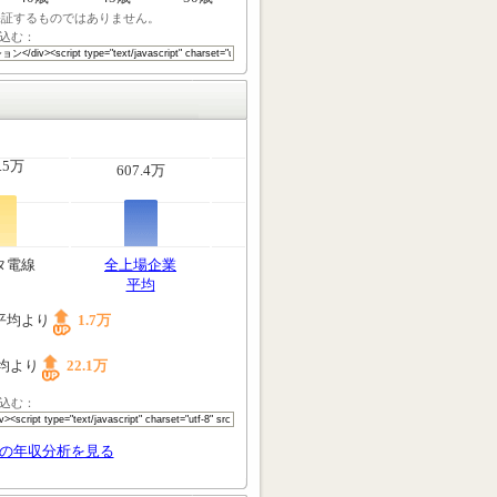
保証するものではありません。
込む：
.5万
607.4万
タ電線
全上場企業
平均
平均より
1.7万
均より
22.1万
込む：
の年収分析を見る