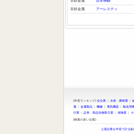
非鉄金属
日本伸銅
非鉄金属
アーレスティ
[年収ランキング]
全企業
|
水産・農林業
|
属
|
金属製品
|
機械
|
電気機器
|
輸送用
行業
|
証券、商品先物取引業
|
保険業
|
そ
[検索の多い企業]
上場企業を年収で計る転