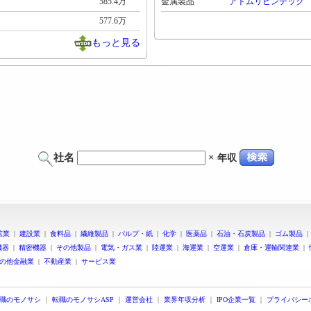
585.4万
金属製品
アトムリビンテック
577.6万
もっと見る
社名
×
年収
鉱業
|
建設業
|
食料品
|
繊維製品
|
パルプ・紙
|
化学
|
医薬品
|
石油・石炭製品
|
ゴム製品
機器
|
精密機器
|
その他製品
|
電気・ガス業
|
陸運業
|
海運業
|
空運業
|
倉庫・運輸関連業
|
の他金融業
|
不動産業
|
サービス業
職のモノサシ
｜
転職のモノサシASP
｜
運営会社
｜
業界年収分析
｜
IPO企業一覧
｜
プライバシー