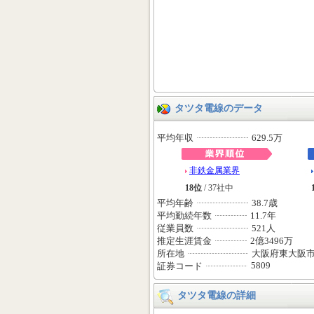
タツタ電線のデータ
平均年収
629.5万
非鉄金属業界
18位
/ 37社中
平均年齢
38.7歳
平均勤続年数
11.7年
従業員数
521人
推定生涯賃金
2億3496万
所在地
大阪府東大阪
5809
証券コード
タツタ電線の詳細