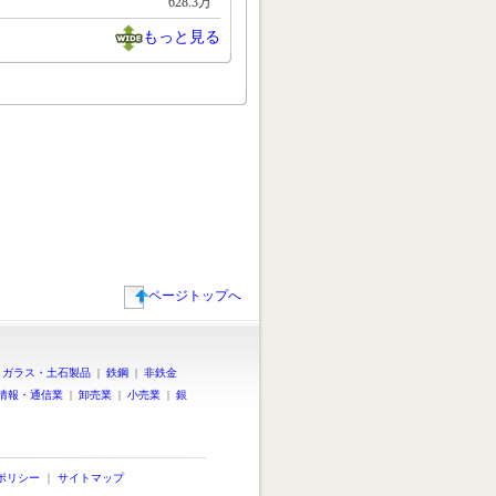
628.3万
もっと見る
ページトップへ
|
ガラス・土石製品
|
鉄鋼
|
非鉄金
情報・通信業
|
卸売業
|
小売業
|
銀
ポリシー
｜
サイトマップ