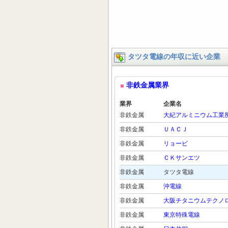
タツタ電線の年収に近い企業
非鉄金属業界
業界
企業名
非鉄金属
大紀アルミニウム工業
非鉄金属
ＵＡＣＪ
非鉄金属
リョービ
非鉄金属
ＣＫサンエツ
非鉄金属
タツタ電線
非鉄金属
沖電線
非鉄金属
大阪チタニウムテクノ
非鉄金属
東京特殊電線