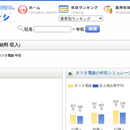
社名
×
年収
給料 収入)
タツタ電線 年収
タツタ電線の年収シミュレー
タツタ電線
全上場企業平均
629
538
541
万
463
453
388
万
万
万
万
万
25歳～
30歳～
35歳～