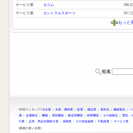
サービス業
セコム
598.
サービス業
セントラルスポーツ
597.
もっと
社名
[年収ランキング]
全企業
|
水産・農林業
|
鉱業
|
建設業
|
食料品
|
繊維製品
|
パ
属
|
金属製品
|
機械
|
電気機器
|
輸送用機器
|
精密機器
|
その他製品
|
電気・
行業
|
証券、商品先物取引業
|
保険業
|
その他金融業
|
不動産業
|
サービス業
[検索の多い企業]