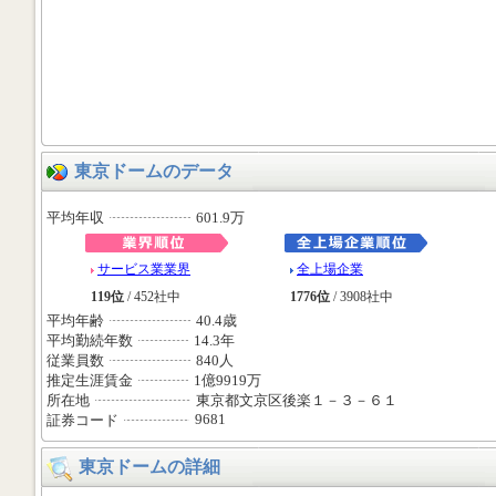
東京ドームのデータ
平均年収
601.9万
サービス業業界
全上場企業
119位
/ 452社中
1776位
/ 3908社中
平均年齢
40.4歳
平均勤続年数
14.3年
従業員数
840人
推定生涯賃金
1億9919万
所在地
東京都文京区後楽１－３－６１
9681
証券コード
東京ドームの詳細