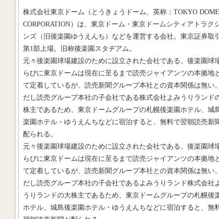
株式会社東京ドーム（とうきょうドーム、英称：TOKYO DOM
CORPORATION）は、東京ドーム・東京ドームシティアトラク
ンズ（旧後楽園ゆうえんち）などを運営する会社。東京証券取
第1部上場。旧称後楽園スタヂアム。
元々後楽園球場建設のために設立された会社である。後楽園球
らびに東京ドームは現在に至るまで読売ジャイアンツの本拠地
て定着しているが、読売新聞グループ本社との資本関係は無い
だし読売グループ本社の子会社である株式会社よみうりランド
株主であるため、東京ドームグループの札幌後楽園ホテル、城
楽園ホテル・ゆうえんちなどに宿泊すると、無料で翌朝読売新
配られる。
元々後楽園球場建設のために設立された会社である。後楽園球
らびに東京ドームは現在に至るまで読売ジャイアンツの本拠地
て定着しているが、読売新聞グループ本社との資本関係は無い
だし読売グループ本社の子会社であるよみうりランド株式会社
うりランドの大株主であるため、東京ドームグループの札幌後
ホテル、城島後楽園ホテル・ゆうえんちなどに宿泊すると、無