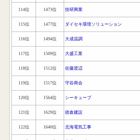
114位
1473位
技研興業
115位
1477位
ダイセキ環境ソリューション
116位
1494位
大成温調
117位
1509位
大盛工業
118位
1512位
佐藤渡辺
119位
1517位
守谷商会
120位
1564位
シーキューブ
121位
1629位
徳倉建設
122位
1640位
北海電気工事