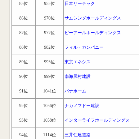
85位
952位
日本リーテック
86位
970位
サムシングホールディングス
87位
977位
ビーアールホールディングス
88位
982位
フィル・カンパニー
89位
993位
東京エネシス
90位
999位
南海辰村建設
91位
1041位
パナホーム
92位
1056位
ナカノフドー建設
93位
1058位
インターライフホールディングス
94位
1114位
三井住建道路