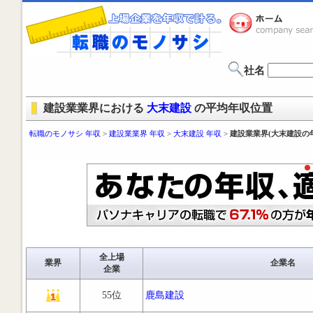
社名
建設業業界における
大末建設
の平均年収位置
転職のモノサシ 年収
>
建設業業界 年収
>
大末建設 年収
>
建設業業界(大末建設の
全上場
業界
企業名
企業
55位
鹿島建設