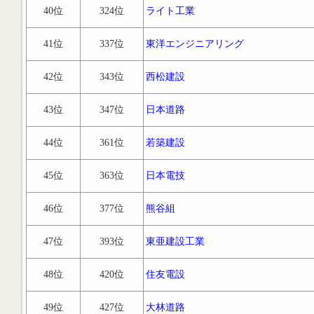
40位
324位
ライト工業
41位
337位
東洋エンジニアリング
42位
343位
西松建設
43位
347位
日本道路
44位
361位
若築建設
45位
363位
日本電技
46位
377位
熊谷組
47位
393位
東亜建設工業
48位
420位
住友電設
49位
427位
大林道路