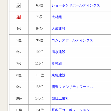
63位
ショーボンドホールディングス
73位
大林組
4位
94位
大成建設
5位
96位
コムシスホールディングス
6位
102位
清水建設
7位
116位
奥村組
8位
118位
東急建設
9位
133位
明豊ファシリティワークス
10位
148位
朝日工業社
11位
151位
長谷工コーポレーション