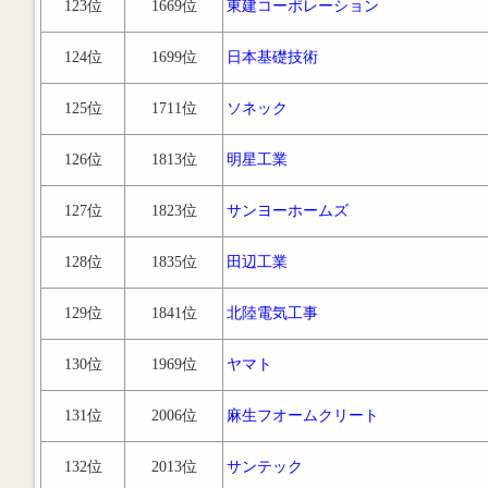
123位
1669位
東建コーポレーション
124位
1699位
日本基礎技術
125位
1711位
ソネック
126位
1813位
明星工業
127位
1823位
サンヨーホームズ
128位
1835位
田辺工業
129位
1841位
北陸電気工事
130位
1969位
ヤマト
131位
2006位
麻生フオームクリート
132位
2013位
サンテック