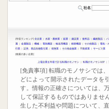
社名
[年収ランキング]
全企業
|
水産・農林業
|
鉱業
|
建設業
|
食料品
|
繊維製品
|
パ
属
|
金属製品
|
機械
|
電気機器
|
輸送用機器
|
精密機器
|
その他製品
|
電気・
行業
|
証券、商品先物取引業
|
保険業
|
その他金融業
|
不動産業
|
サービス業
[検索の多い企業]
上場企業を年収で計る転職のモノサシ
｜
転職のモノサシASP
｜
[免責事項] 転職のモノサシでは、
どによって開示されたデータを
す。情報の正確さについては、
して保証するものではありませ
生した不利益や問題について、