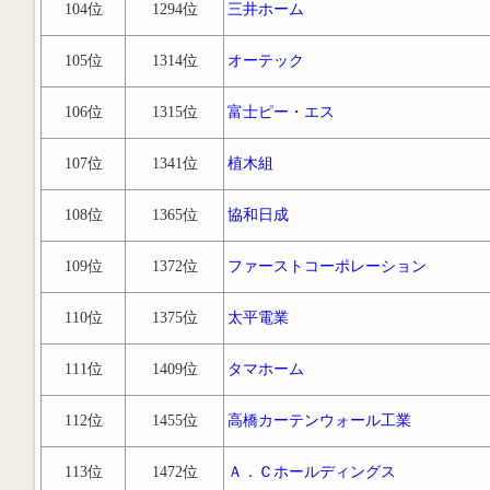
104位
1294位
三井ホーム
105位
1314位
オーテック
106位
1315位
富士ピー・エス
107位
1341位
植木組
108位
1365位
協和日成
109位
1372位
ファーストコーポレーション
110位
1375位
太平電業
111位
1409位
タマホーム
112位
1455位
高橋カーテンウォール工業
113位
1472位
Ａ．Ｃホールディングス