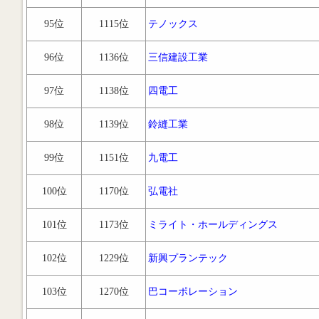
95位
1115位
テノックス
96位
1136位
三信建設工業
97位
1138位
四電工
98位
1139位
鈴縫工業
99位
1151位
九電工
100位
1170位
弘電社
101位
1173位
ミライト・ホールディングス
102位
1229位
新興プランテック
103位
1270位
巴コーポレーション