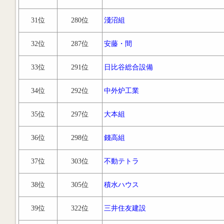
31位
280位
淺沼組
32位
287位
安藤・間
33位
291位
日比谷総合設備
34位
292位
中外炉工業
35位
297位
大本組
36位
298位
錢高組
37位
303位
不動テトラ
38位
305位
積水ハウス
39位
322位
三井住友建設