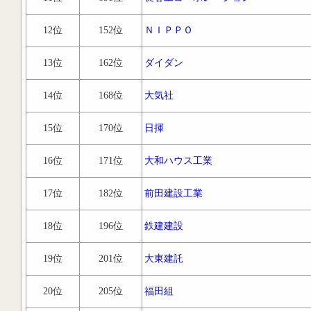
12位
152位
ＮＩＰＰＯ
13位
162位
ダイダン
14位
168位
大気社
15位
170位
日揮
16位
171位
大和ハウス工業
17位
182位
前田建設工業
18位
196位
鉄建建設
19位
201位
大東建託
20位
205位
福田組