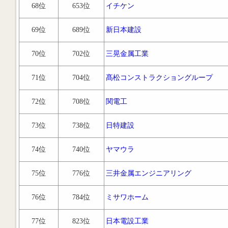
68位
653位
イチケン
69位
689位
新日本建設
70位
702位
三晃金属工業
71位
704位
髙松コンストラクショングループ
72位
708位
関電工
73位
738位
日特建設
74位
740位
ヤマウラ
75位
776位
三井金属エンジニアリング
76位
784位
ミサワホーム
77位
823位
日本電設工業