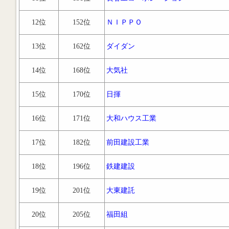
12位
152位
ＮＩＰＰＯ
13位
162位
ダイダン
14位
168位
大気社
15位
170位
日揮
16位
171位
大和ハウス工業
17位
182位
前田建設工業
18位
196位
鉄建建設
19位
201位
大東建託
20位
205位
福田組