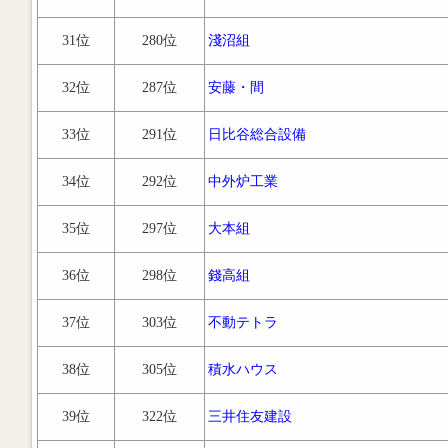
31位
280位
淺沼組
32位
287位
安藤・間
33位
291位
日比谷総合設備
34位
292位
中外炉工業
35位
297位
大本組
36位
298位
錢高組
37位
303位
不動テトラ
38位
305位
積水ハウス
39位
322位
三井住友建設