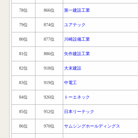
78位
866位
第一建設工業
79位
874位
ユアテック
80位
877位
川崎設備工業
81位
886位
矢作建設工業
82位
918位
大末建設
83位
919位
中電工
84位
926位
トーエネック
85位
952位
日本リーテック
86位
970位
サムシングホールディングス