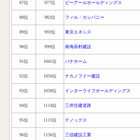
87位
977位
ビーアールホールディングス
88位
982位
フィル・カンパニー
89位
993位
東京エネシス
90位
999位
南海辰村建設
91位
1041位
パナホーム
92位
1056位
ナカノフドー建設
93位
1058位
インターライフホールディングス
94位
1114位
三井住建道路
95位
1115位
テノックス
96位
1136位
三信建設工業