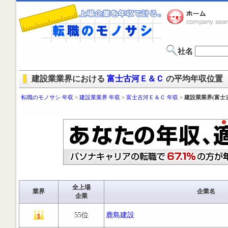
社名
建設業業界における
富士古河Ｅ＆Ｃ
の平均年収位置
転職のモノサシ 年収
>
建設業業界 年収
>
富士古河Ｅ＆Ｃ 年収
>
建設業業界(富士
全上場
業界
企業名
企業
55位
鹿島建設