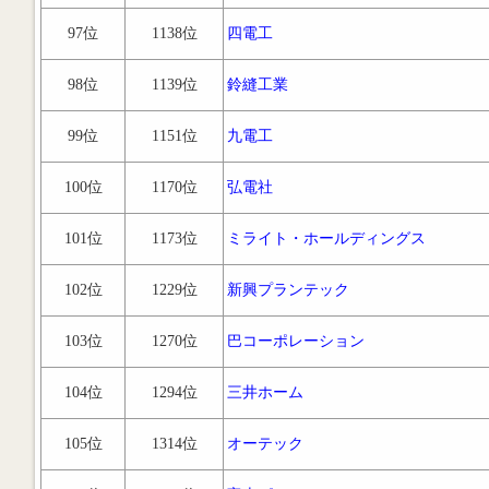
97位
1138位
四電工
98位
1139位
鈴縫工業
99位
1151位
九電工
100位
1170位
弘電社
101位
1173位
ミライト・ホールディングス
102位
1229位
新興プランテック
103位
1270位
巴コーポレーション
104位
1294位
三井ホーム
105位
1314位
オーテック