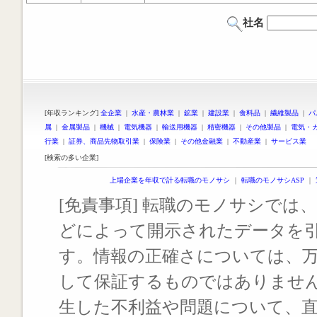
社名
[年収ランキング]
全企業
|
水産・農林業
|
鉱業
|
建設業
|
食料品
|
繊維製品
|
パ
属
|
金属製品
|
機械
|
電気機器
|
輸送用機器
|
精密機器
|
その他製品
|
電気・
行業
|
証券、商品先物取引業
|
保険業
|
その他金融業
|
不動産業
|
サービス業
[検索の多い企業]
上場企業を年収で計る転職のモノサシ
｜
転職のモノサシASP
｜
[免責事項] 転職のモノサシでは、
どによって開示されたデータを
す。情報の正確さについては、
して保証するものではありませ
生した不利益や問題について、