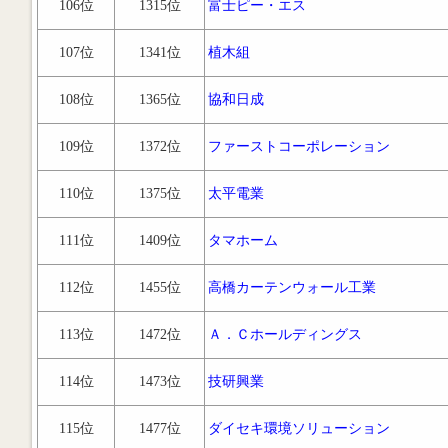
106位
1315位
富士ピー・エス
107位
1341位
植木組
108位
1365位
協和日成
109位
1372位
ファーストコーポレーション
110位
1375位
太平電業
111位
1409位
タマホーム
112位
1455位
高橋カーテンウォール工業
113位
1472位
Ａ．Ｃホールディングス
114位
1473位
技研興業
115位
1477位
ダイセキ環境ソリューション