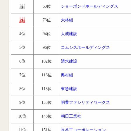
63位
ショーボンドホールディングス
73位
大林組
4位
94位
大成建設
5位
96位
コムシスホールディングス
6位
102位
清水建設
7位
116位
奥村組
8位
118位
東急建設
9位
133位
明豊ファシリティワークス
10位
148位
朝日工業社
11位
151位
長谷工コーポレーション