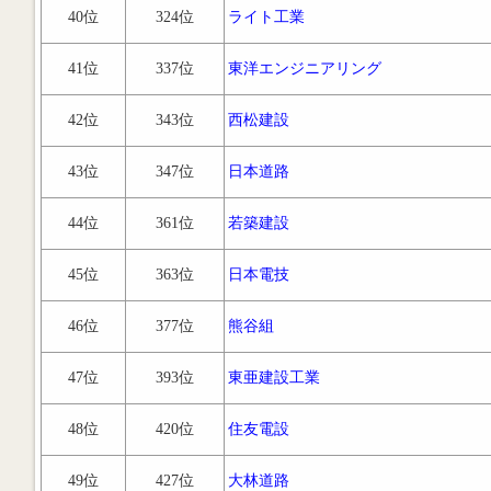
40位
324位
ライト工業
41位
337位
東洋エンジニアリング
42位
343位
西松建設
43位
347位
日本道路
44位
361位
若築建設
45位
363位
日本電技
46位
377位
熊谷組
47位
393位
東亜建設工業
48位
420位
住友電設
49位
427位
大林道路