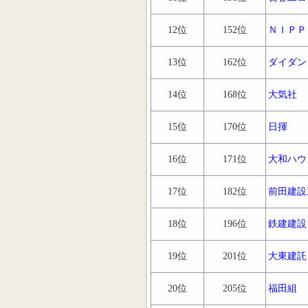
12位
152位
ＮＩＰＰ
13位
162位
ダイダン
14位
168位
大気社
15位
170位
日揮
16位
171位
大和ハウ
17位
182位
前田建設
18位
196位
鉄建建設
19位
201位
大東建託
20位
205位
福田組