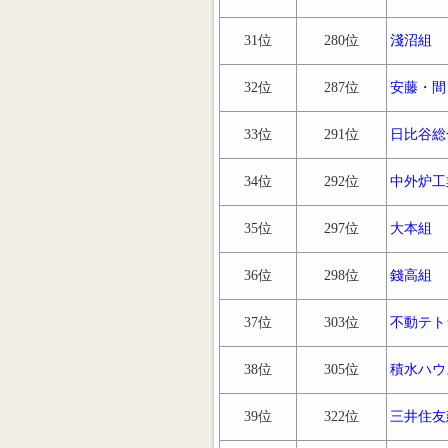
31位
280位
淺沼組
32位
287位
安藤・間
33位
291位
日比谷総
34位
292位
中外炉工
35位
297位
大本組
36位
298位
錢高組
37位
303位
不動テト
38位
305位
積水ハウ
39位
322位
三井住友