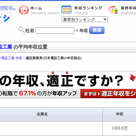
社名
×
年収
設工業
の平均年収位置
本電設工業 年収
>
建設業業界(日本電設工業の年収順位)
企業名
年収
1103.0万