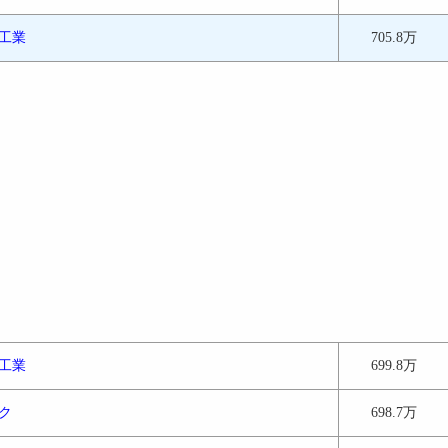
工業
705.8万
工業
699.8万
ク
698.7万