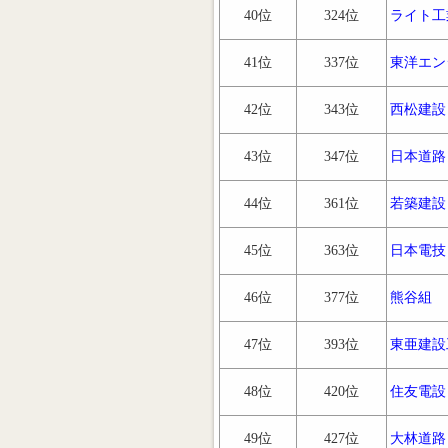
40位
324位
ライト工
41位
337位
東洋エン
42位
343位
西松建設
43位
347位
日本道路
44位
361位
若築建設
45位
363位
日本電技
46位
377位
熊谷組
47位
393位
東亜建設
48位
420位
住友電設
49位
427位
大林道路