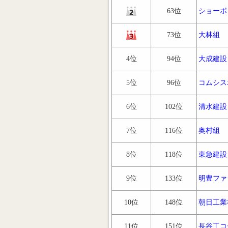
63位
ショーボ
73位
大林組
4位
94位
大成建設
5位
96位
コムシス
6位
102位
清水建設
7位
116位
奥村組
8位
118位
東急建設
9位
133位
明豊ファ
10位
148位
朝日工業
11位
151位
長谷工コ