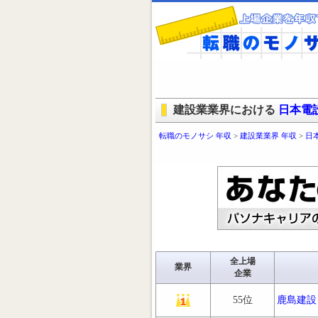
建設業業界における
日本電
転職のモノサシ 年収
>
建設業業界 年収
>
日
全上場
業界
企業
55位
鹿島建設